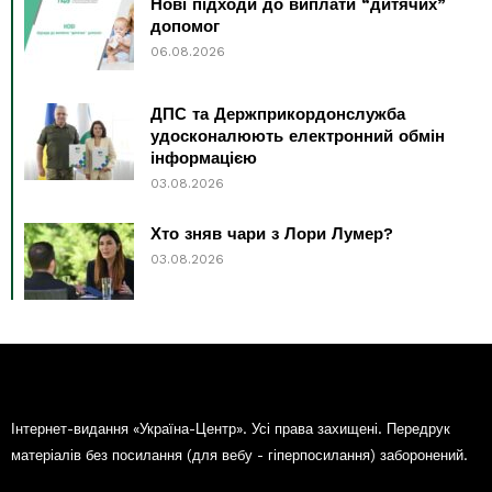
Нові підходи до виплати “дитячих”
допомог
06.08.2026
ДПС та Держприкордонслужба
удосконалюють електронний обмін
інформацією
03.08.2026
Хто зняв чари з Лори Лумер?
03.08.2026
Інтернет-видання «Україна-Центр». Усі права захищені. Передрук
матеріалів без посилання (для вебу - гіперпосилання) заборонений.