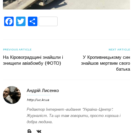
Facebook
Twitter
Поділитися
PREVIOUS ARTICLE
NEXT ARTICLE
На Кіровоградщині знайшли і
У Кропивницькому син
знищили авіабомбу (ФОТО)
знайшов мертвим свого
батька
Андрій Лисенко
http://uc.kr.ua
Редактор Інтернет-видання "Україна-Центр".
Журналіст. Та що там говорити, просто хороша і
добра людина.