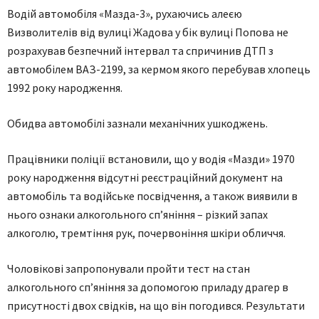
Водій автомобіля «Мазда-3», рухаючись алеєю
Визволителів від вулиці Жадова у бік вулиці Попова не
розрахував безпечний інтервал та спричинив ДТП з
автомобілем ВАЗ-2199, за кермом якого перебував хлопець
1992 року народження.
Обидва автомобілі зазнали механічних ушкоджень.
Працівники поліції встановили, що у водія «Мазди» 1970
року народження відсутні реєстраційний документ на
автомобіль та водійське посвідчення, а також виявили в
нього ознаки алкогольного сп’яніння – різкий запах
алкоголю, тремтіння рук, почервоніння шкіри обличчя.
Чоловікові запропонували пройти тест на стан
алкогольного сп’яніння за допомогою приладу драгер в
присутності двох свідків, на що він погодився. Результати