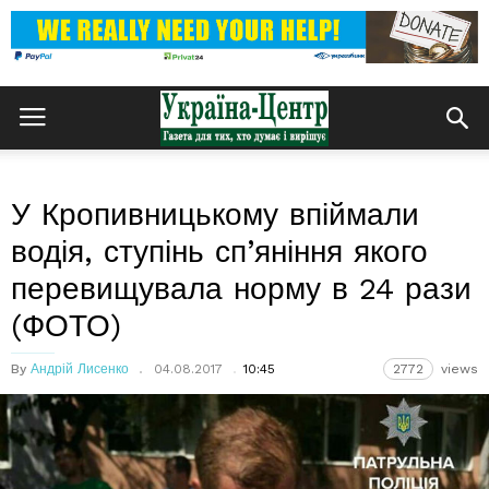
У Кропивницькому впіймали
водія, ступінь сп’яніння якого
перевищувала норму в 24 рази
(ФОТО)
By
Андрій Лисенко
04.08.2017
10:45
2772
views