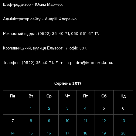
Шеф-редактор - Юхим Мармер.
Адміністратор сайту - Андрій Флоренко.
Рекламний відділ: (0522) 35-40-71, 050-961-67-17.
Кропивницький, вулиця Ельворті, 7, офіс 307.
Телефон: (0522) 35-40-71. E-mail: piadm@infocom.kr.ua.
Серпень 2017
Пн
Вт
Ср
Чт
Пт
Сб
Нд
1
2
3
4
5
6
7
8
9
10
11
12
13
14
15
16
17
18
19
20