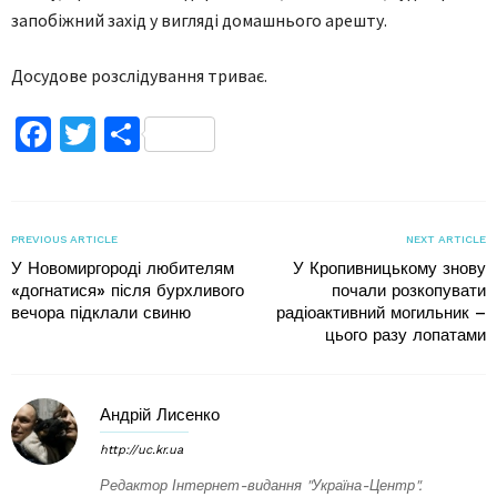
запобіжний захід у вигляді домашнього арешту.
Досудове розслідування триває.
Facebook
Twitter
Поділитися
PREVIOUS ARTICLE
NEXT ARTICLE
У Новомиргороді любителям
У Кропивницькому знову
«догнатися» після бурхливого
почали розкопувати
вечора підклали свиню
радіоактивний могильник –
цього разу лопатами
Андрій Лисенко
http://uc.kr.ua
Редактор Інтернет-видання "Україна-Центр".