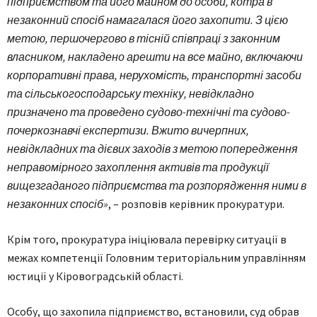
підприємством та його майном до особи, котра в
незаконний спосіб намагалася його захопити. З цією
метою, першочергово в тісній співпраці з законним
власником, накладено арешти на все майно, включаючи
корпоративні права, нерухомість, транспортні засоби
та сільськогосподарську техніку, невідкладно
призначено та проведено судово-технічні та судово-
почеркознавчі експертизи. Вжито вичерпних,
невідкладних та дієвих заходів з метою попередження
неправомірного захоплення активів та продукції
вищезгаданого підприємства та розпорядження ними в
незаконних спосіб»
, – розповів керівник прокуратури.
Крім того, прокуратура ініціювала перевірку ситуації в
межах компетенції Головним територіальним управлінням
юстиції у Кіровоградській області.
Особу, що захопила підприємство, встановили, суд обрав