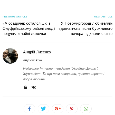
PREVIOUS ARTICLE
NEXT ARTICLE
«А осадочек остался…»: в
У Новомиргороді любителям
Онуфріївському районі злодії
«догнатися» після бурхливого
поцупили чайні ложечки
вечора підклали свиню
Андрій Лисенко
http://uc.kr.ua
Редактор Інтернет-видання "Україна-Центр".
Журналіст. Та що там говорити, просто хороша і
добра людина.