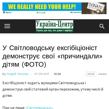
У Світловодську ексгібіціоніст
демонструє свої «причиндали»
дітям (ФОТО)
By
Андрій Лисенко
07.09.2017
12:24
3309
views
Ексгібіціоніст ходить вулицями Світловодська і
демонструє свій статевий орган перехожим, утому числі й
дітям.
Про це пише
«Світловодськ»
.