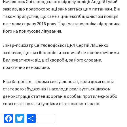
Начальник Світловодського відділу поліції Андрій Гулий
заявив, що правоохоронці займаються цим питанням. Він
також припустив, що саме з цим ексгібіціоністом поліція
вже мала справу 2016 року. Тоді мати чоловіка відправила
його на примусове лікування.
Лікар-психіатр Світловодської ЦРЛ Сергій Ляшенко
зазначив, що ексгібіціоністи зазвичай не є небезпечними.
Вилікуватися ж від цієї хвороби, за його словами,
практично неможливо.
Ексгібіціонізм – форма сексуальності, коли досягнення
статевого збудження і насолоди реалізується шляхом
демонстрації статевих органів особам протилежної або
своєї статі поза ситуаціями статевих контактів.
Facebook
Twitter
Поділитися