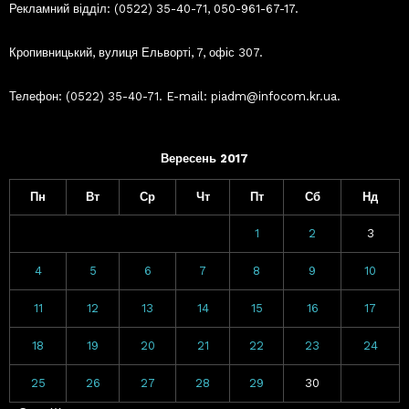
Рекламний відділ: (0522) 35-40-71, 050-961-67-17.
Кропивницький, вулиця Ельворті, 7, офіс 307.
Телефон: (0522) 35-40-71. E-mail: piadm@infocom.kr.ua.
Вересень 2017
Пн
Вт
Ср
Чт
Пт
Сб
Нд
1
2
3
4
5
6
7
8
9
10
11
12
13
14
15
16
17
18
19
20
21
22
23
24
25
26
27
28
29
30