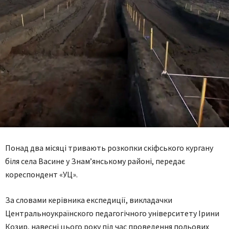
Понад два місяці тривають розкопки скіфського кургану
біля села Васине у Знам’янському районі, передає
кореспондент «УЦ».
За словами керівника експедиції, викладачки
Центральноукраїнского педагогічного університету Ірини
Козир, навесні цього року під час проведення польових