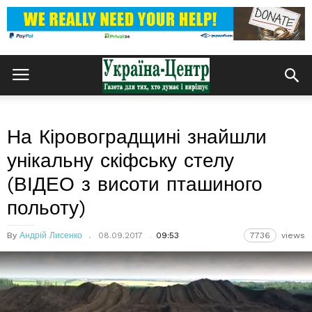
На Кіровоградщині знайшли
унікальну скіфську стелу
(ВІДЕО з висоти пташиного
польоту)
By
Андрій Лисенко
08.09.2017
09:53
7736
views