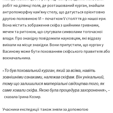
робіт на ділянці поля, де розташований курган, знайшли
антропоморфну кам’яну стелу, що датується орієнтовно
другою половиною VI – початком V століття до нашої ери.
Вона містить зображення скіфа з шийними гривнами,
мечем та ритоном, що слугували символами тогочасної
влади. Про знахідку повідомили науковцям, які відразу
виїхали на місце знахідки. Вони припустили, що курган у
Васиному може бути похованням скіфського правителя або
воєначальника.
«То був поховальний курган, який за всіма, навіть
зовнішніми ознаками, належав скіфам. Він унікальний,
тому що залишилися матеріальні свідоцтва того, як
саме ховали скіфа. Якою була процедура захоронення»
, –
сказала Ірина Козир.
Учасники експедиції також зняли за допомогою