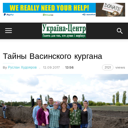
Тайны Васинского кургана
By
Руслан Худояров
12.09.2017
13:56
3121
views