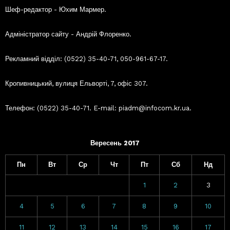
Шеф-редактор - Юхим Мармер.
Адміністратор сайту - Андрій Флоренко.
Рекламний відділ: (0522) 35-40-71, 050-961-67-17.
Кропивницький, вулиця Ельворті, 7, офіс 307.
Телефон: (0522) 35-40-71. E-mail: piadm@infocom.kr.ua.
Вересень 2017
Пн
Вт
Ср
Чт
Пт
Сб
Нд
1
2
3
4
5
6
7
8
9
10
11
12
13
14
15
16
17