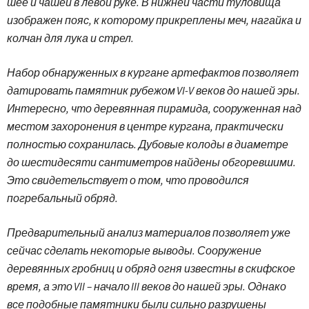
шее и чашей в левой руке. В нижней части туловища
изображен пояс, к которому прикреплены меч, нагайка и
колчан для лука и стрел.
Набор обнаруженных в кургане артефактов позволяет
датировать памятник рубежом VI-V веков до нашей эры.
Интересно, что деревянная пирамида, сооруженная над
местом захоронения в центре кургана, практически
полностью сохранилась. Дубовые колоды в диаметре
до шестидесяти сантиметров найдены обгоревшими.
Это свидетельствует о том, что проводился
погребальный обряд.
Предварительный анализ материалов позволяет уже
сейчас сделать некоторые выводы. Сооружение
деревянных гробниц и обряд огня известны в скифское
время, а это VII – начало III веков до нашей эры. Однако
все подобные памятники были сильно разрушены