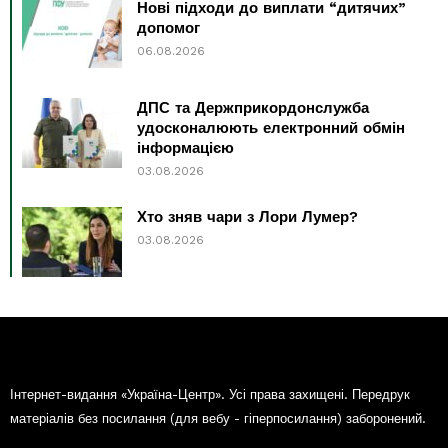
Нові підходи до виплати “дитячих”
допомог
06.08.2026
ДПС та Держприкордонслужба
удосконалюють електронний обмін
інформацією
03.08.2026
Хто зняв чари з Лори Лумер?
03.08.2026
Інтернет-видання «Україна-Центр». Усі права захищені. Передрук
матеріалів без посилання (для вебу - гіперпосилання) заборонений.