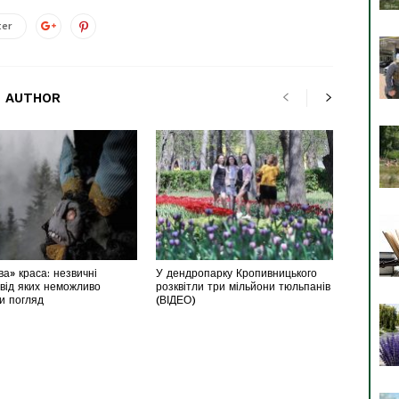
ter
 AUTHOR
а» краса: незвичні
У дендропарку Кропивницького
 від яких неможливо
розквітли три мільйони тюльпанів
ти погляд
(ВІДЕО)