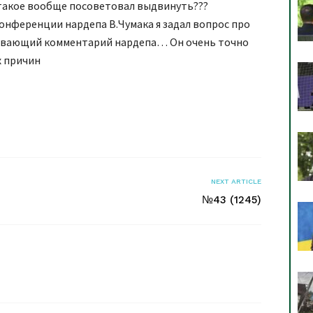
 такое вообще посоветовал выдвинуть???
онференции нардепа В.Чумака я задал вопрос про
пывающий комментарий нардепа… Он очень точно
х причин
я
NEXT ARTICLE
№43 (1245)