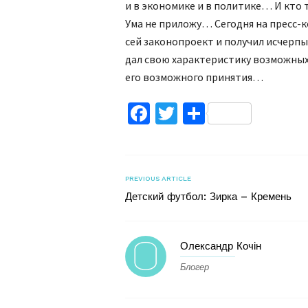
и в экономике и в политике… И кто
Ума не приложу… Сегодня на пресс-к
сей законопроект и получил исчер
дал свою характеристику возможны
его возможного принятия…
Facebook
Twitter
Поділитис
PREVIOUS ARTICLE
Детский футбол: Зирка – Кремень
Олександр Кочін
Блогер