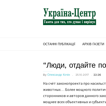
"Україна-
Центр"
ОСТАННІ ПУБЛІКАЦІЇ
АРХІВ ГАЗЕТИ
“Люди, отдайте п
By
Олександр Кочін
25.10.2017
22:26
На счёт законопроекта про насильс
животных… Более мощного политиче
сторонников и авторов данного зак
мощнее всех объективных и субъек