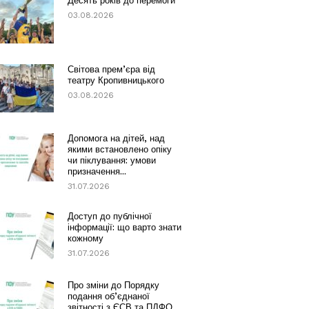
Десять років до перемоги
03.08.2026
Світова прем’єра від
театру Кропивницького
03.08.2026
Допомога на дітей, над
якими встановлено опіку
чи піклування: умови
призначення...
31.07.2026
Доступ до публічної
інформації: що варто знати
кожному
31.07.2026
Про зміни до Порядку
подання об’єднаної
звітності з ЄСВ та ПДФО