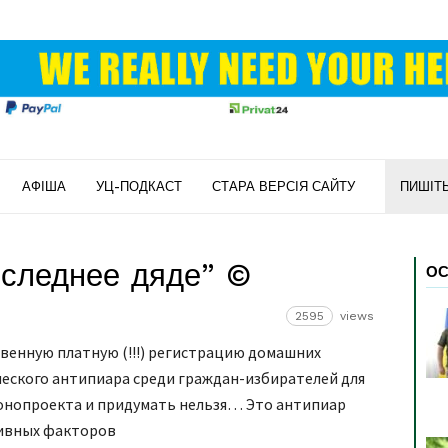
АФІША
УЦ-ПОДКАСТ
СТАРА ВЕРСІЯ САЙТУ
ПИШІТ
оследнее дяде” ©
ОС
2595
views
твенную платную (!!!) регистрацию домашних
ского антипиара среди граждан-избирателей для
онопроекта и придумать нельзя… Это антипиар
тивных факторов