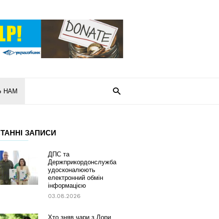
Ь НАМ
ТАННІ ЗАПИСИ
ДПС та
Держприкордонслужба
удосконалюють
електронний обмін
інформацією
03.08.2026
Хто зняв чари з Лори