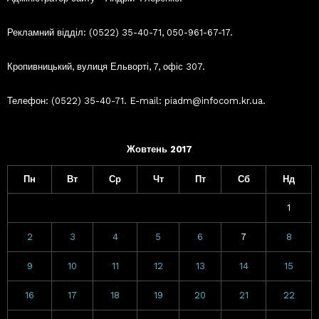
Рекламний відділ: (0522) 35-40-71, 050-961-67-17.
Кропивницький, вулиця Ельворті, 7, офіс 307.
Телефон: (0522) 35-40-71. E-mail: piadm@infocom.kr.ua.
Жовтень 2017
Пн
Вт
Ср
Чт
Пт
Сб
Нд
1
2
3
4
5
6
7
8
9
10
11
12
13
14
15
16
17
18
19
20
21
22