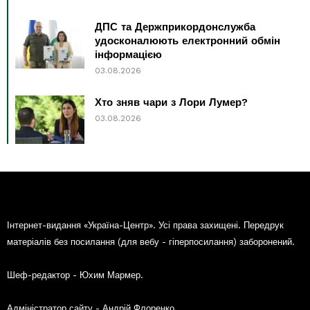
ДПС та Держприкордонслужба
удосконалюють електронний обмін
інформацією
03.08.2026
Хто зняв чари з Лори Лумер?
03.08.2026
Інтернет-видання «Україна-Центр». Усі права захищені. Передрук
матеріалів без посилання (для вебу - гіперпосилання) заборонений.
Шеф-редактор - Юхим Мармер.
Адміністратор сайту - Андрій Флоренко.