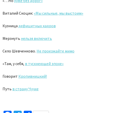
«…Но
хуже без дорог»
Виталий Скоцик:
«Мы сильные, мы выстоим»
Кузница
дефицитных кадров
Мерзнуть
нельзя включить
Село Шевченково.
Не проезжайте мимо
«Там, у себя,
в тускнеющей эпохе»
Говорит
Кропивницкий!
Путь
в страну Чучхе