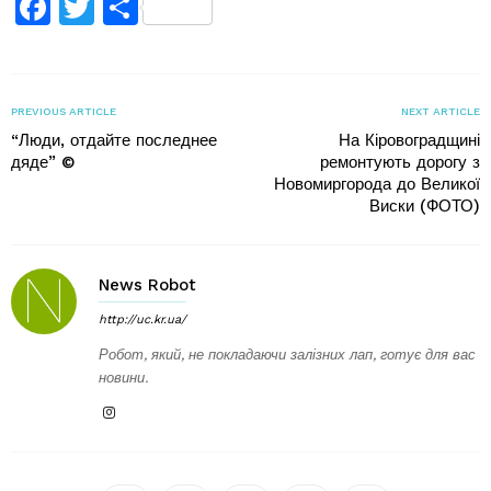
Facebook
Twitter
Поділитися
PREVIOUS ARTICLE
NEXT ARTICLE
“Люди, отдайте последнее
На Кіровоградщині
дяде” ©
ремонтують дорогу з
Новомиргорода до Великої
Виски (ФОТО)
News Robot
http://uc.kr.ua/
Робот, який, не покладаючи залізних лап, готує для вас
новини.