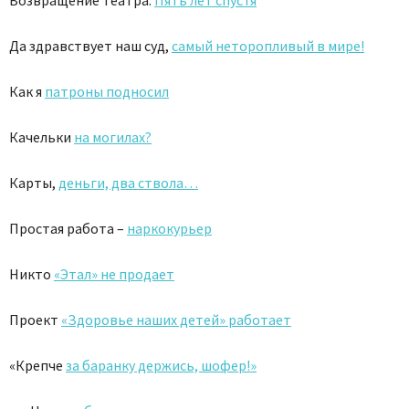
Возвращение театра.
Пять лет спустя
Да здравствует наш суд,
самый неторопливый в мире!
Как я
патроны подносил
Качельки
на могилах?
Карты,
деньги, два ствола…
Простая работа –
наркокурьер
Никто
«Этал» не продает
Проект
«Здоровье наших детей» работает
«Крепче
за баранку держись, шофер!»