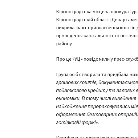
Кіровоградська місцева прокуратура 
Кіровоградській області Департамент
викрила факт привласнення коштів д
проведення капітального та поточн
району.
Про це «УЦ» повідомили у прес-служб
Група осіб створила та придбала низ
грошових коштів, документальног
податкового кредиту та валових 
економіки. В тому числі виведення 
надходження перераховувались мі
оформлення безтоварних операцій 
готівковій формі».
Кримінальне провадження розпочато 