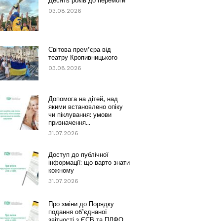
Десять років до перемоги
03.08.2026
Світова прем’єра від
театру Кропивницького
03.08.2026
Допомога на дітей, над
якими встановлено опіку
чи піклування: умови
призначення...
31.07.2026
Доступ до публічної
інформації: що варто знати
кожному
31.07.2026
Про зміни до Порядку
подання об’єднаної
звітності з ЄСВ та ПДФО