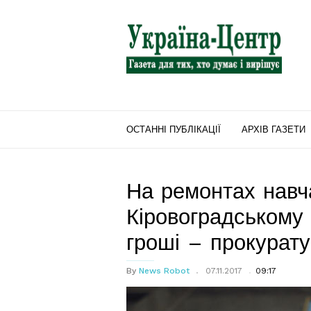
"Україна-
Центр"
ОСТАННІ ПУБЛІКАЦІЇ
АРХІВ ГАЗЕТИ
На ремонтах навч
Кіровоградському
гроші – прокурат
By
News Robot
07.11.2017
09:17