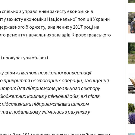
спільно з управлінням захисту економіки в
у захисту економіки Національної поліції України
ержавного бюджету, виділених у 2017 році на
ого ремонту навчальних закладів Кіровоградського
і прокуратури області.
ку фірм
«з метою незаконної конвертації
о прикриття безтоварних операцій, завищення
витрат для підприємств реального сектору
бюджетних коштів у тіньовий обіг, які після
ж підставними підприємствами шляхом
та в подальшому знімались з рахунків у
за ч. 3 ст. 191 (привласнення чужого майна шляхом