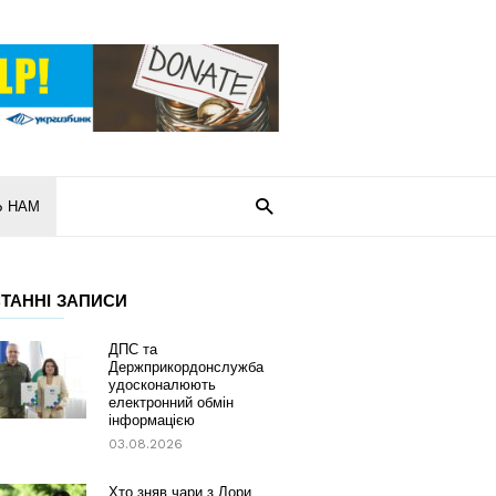
Ь НАМ
ТАННІ ЗАПИСИ
ДПС та
Держприкордонслужба
удосконалюють
електронний обмін
інформацією
03.08.2026
Хто зняв чари з Лори