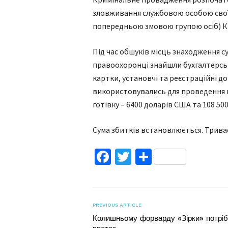
зловживання службовою особою свої
попередньою змовою групою осіб) Кр
Під час обшуків місць знаходження с
правоохоронці знайшли бухгалтерськ
картки, установчі та реєстраційні д
використовувались для проведення 
готівку – 6400 доларів США та 108 50
Сума збитків встановлюється. Трива
Facebook
Twitter
Поділитис
PREVIOUS ARTICLE
Колишньому форварду «Зірки» потрі