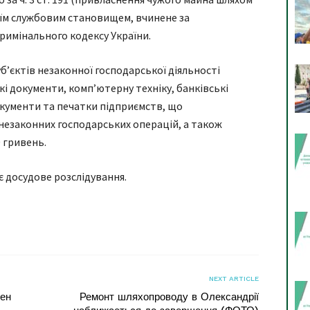
м службовим становищем, вчинене за
имінального кодексу України.
уб’єктів незаконної господарської діяльності
і документи, комп’ютерну техніку, банківські
окументи та печатки підприємств, що
незаконних господарських операцій, а також
0 гривень.
є досудове розслідування.
я
NEXT ARTICLE
бен
Ремонт шляхопроводу в Олександрії