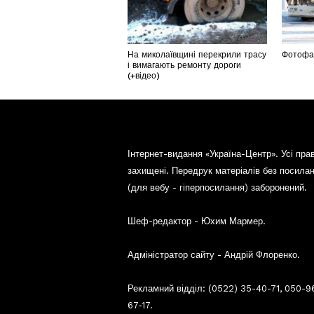
На миколаївщині перекрили трасу
Фотофак
і вимагають ремонту дороги
(+відео)
Інтернет-видання «Україна-Центр». Усі пра
захищені. Передрук матеріалів без посила
(для вебу - гіперпосилання) заборонений.
Шеф-редактор - Юхим Мармер.
Адміністратор сайту - Андрій Флоренко.
Рекламний відділ: (0522) 35-40-71, 050-9
67-17.