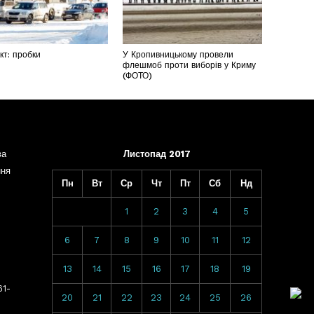
т: пробки
У Кропивницькому провели
флешмоб проти виборів у Криму
(ФОТО)
ва
Листопад 2017
ння
Пн
Вт
Ср
Чт
Пт
Сб
Нд
1
2
3
4
5
6
7
8
9
10
11
12
13
14
15
16
17
18
19
61-
20
21
22
23
24
25
26