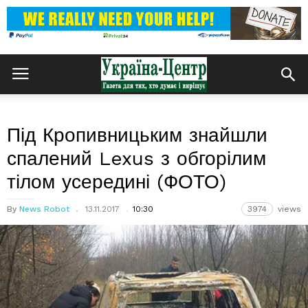
Під Кропивницьким знайшли
спалений Lexus з обгорілим
тілом усередині (ФОТО)
By
News Robot
13.11.2017
10:30
3974
views