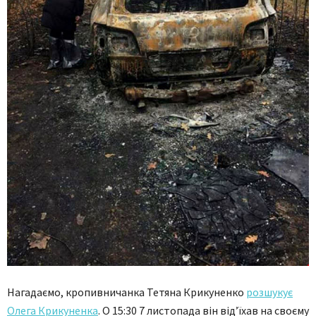
Нагадаємо, кропивничанка Тетяна Крикуненко
розшукує
Олега Крикуненка
. О 15:30 7 листопада він від’їхав на своєму