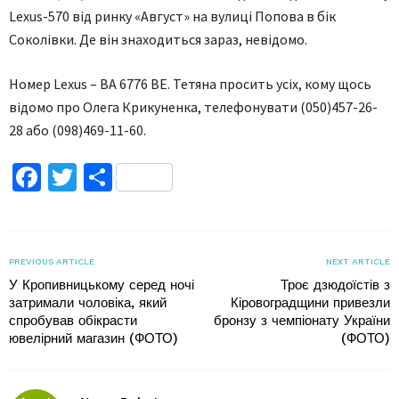
Lexus-570 від ринку «Август» на вулиці Попова в бік
Соколівки. Де він знаходиться зараз, невідомо.
Номер Lexus – ВА 6776 ВЕ. Тетяна просить усіх, кому щось
відомо про Олега Крикуненка, телефонувати (050)457-26-
28 або (098)469-11-60.
Facebook
Twitter
Поділитися
PREVIOUS ARTICLE
NEXT ARTICLE
У Кропивницькому серед ночі
Троє дзюдоїстів з
затримали чоловіка, який
Кіровоградщини привезли
спробував обікрасти
бронзу з чемпіонату України
ювелірний магазин (ФОТО)
(ФОТО)