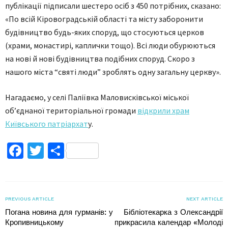
публікації підписали шестеро осіб з 450 потрібних, сказано:
«По всій Кіровоградській області та місту заборонити
будівництво будь-яких споруд, що стосуються церков
(храми, монастирі, каплички тощо). Всі люди обурюються
на нові й нові будівництва подібних споруд. Скоро з
нашого міста “святі люди” зроблять одну загальну церкву».
Нагадаємо, у селі Паліївка Маловисківської міської
об’єднаної територіальної громади
відкрили храм
Київського патріархат
у.
Facebook
Twitter
Поділитися
PREVIOUS ARTICLE
NEXT ARTICLE
Погана новина для гурманів: у
Бібліотекарка з Олександрії
Кропивницькому
прикрасила календар «Молоді