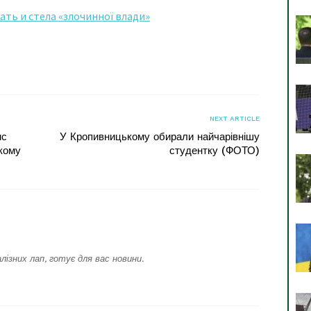
ать и стела «злочинної влади»
я
NEXT ARTICLE
нс
У Кропивницькому обирали найчарівнішу
кому
студентку (ФОТО)
лізних лап, готує для вас новини.