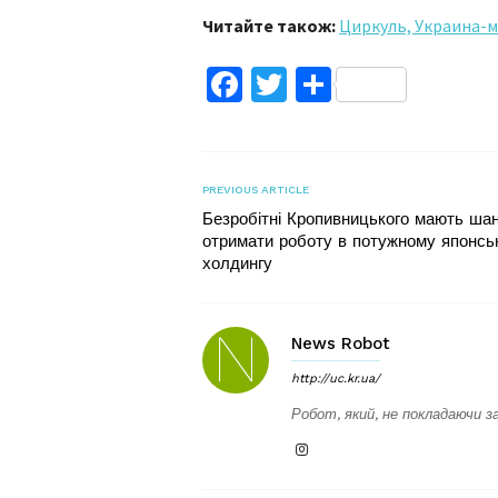
Читайте також:
Циркуль, Украина-м
Facebook
Twitter
Поділитис
PREVIOUS ARTICLE
Безробітні Кропивницького мають ша
отримати роботу в потужному японсь
холдингу
News Robot
http://uc.kr.ua/
Робот, який, не покладаючи за