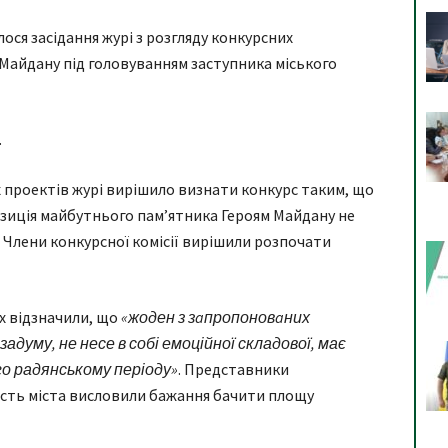
ося засідання журі з розгляду конкурсних
 Майдану під головуванням заступника міського
.
 проектів журі вирішило визнати конкурс таким, що
озиція майбутнього пaм’ятникa Героям Мaйдaну не
. Члени конкурсної комісії вирішили розпочaти
ах відзначили, що
«жоден з зaпропоновaних
задуму, не несе в собі емоційної складової, має
о радянському періоду»
. Представники
кість міста висловили бажання бачити площу