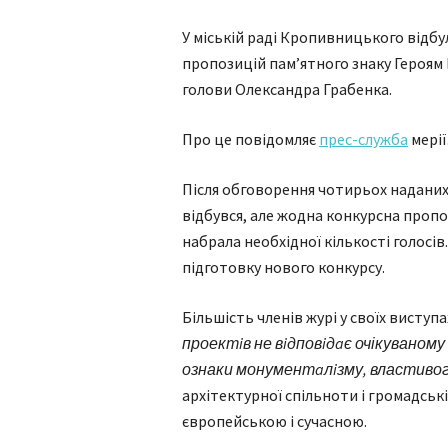
У міській раді Кропивницького відбул
пропозицій пам’ятного знаку Героям
голови Олександра Грабенка.
Про це повідомляє
прес-служба
мерії
Після обговорення чотирьох наданих
відбувся, але жодна конкурсна проп
нaбрaла необхiдної кiлькостi голосiв
підготовку нового конкурсу.
Більшість членiв журi у своїх виступ
проектiв не вiдповiдaє очікуваному 
ознаки монументaлiзму, властивог
архітектурної спільноти і громадсь
європейською і сучaсною.