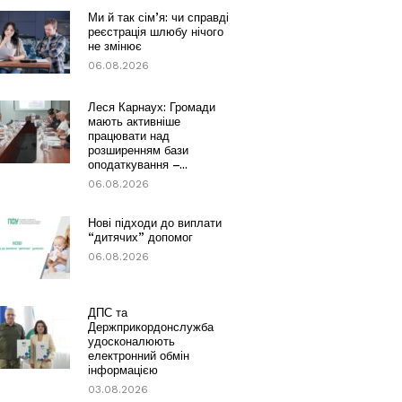
Ми й так сім’я: чи справді
реєстрація шлюбу нічого
не змінює
06.08.2026
Леся Карнаух: Громади
мають активніше
працювати над
розширенням бази
оподаткування –...
06.08.2026
Нові підходи до виплати
“дитячих” допомог
06.08.2026
ДПС та
Держприкордонслужба
удосконалюють
електронний обмін
інформацією
03.08.2026