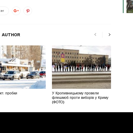
ter
 AUTHOR
т: пробки
У Кропивницькому провели
флешмоб проти виборів у Криму
(ФОТО)