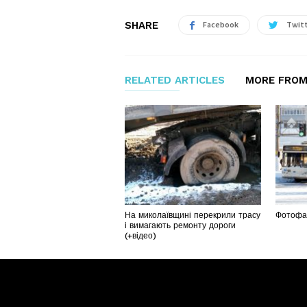
SHARE
Facebook
Twit
RELATED ARTICLES
MORE FROM
На миколаївщині перекрили трасу
Фотофак
і вимагають ремонту дороги
(+відео)