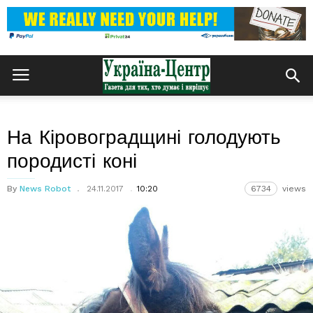
На Кіровоградщині голодують
породисті коні
By
News Robot
24.11.2017
10:20
6734
views