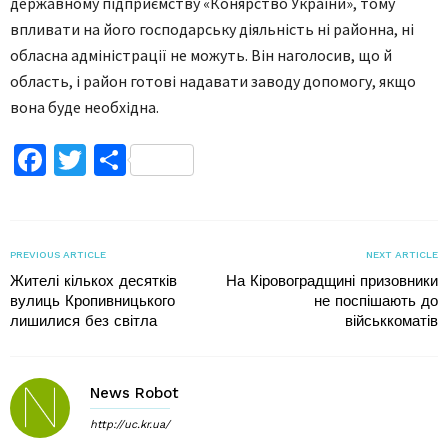
державному підприємству «Конярство України», тому
впливати на його господарську діяльність ні районна, ні
обласна адміністрації не можуть. Він наголосив, що й
область, і район готові надавати заводу допомогу, якщо
вона буде необхідна.
Facebook
Twitter
Поділитися
PREVIOUS ARTICLE
NEXT ARTICLE
Жителі кількох десятків
На Кіровоградщині призовники
вулиць Кропивницького
не поспішають до
лишилися без світла
військкоматів
News Robot
http://uc.kr.ua/