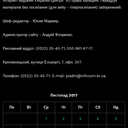
Інтернет-видання «Україна-Центр». Усі права захищені. Передрук
матеріалів без посилання (для вебу - гіперпосилання) заборонений.
Шеф-редактор - Юхим Мармер.
Адміністратор сайту - Андрій Флоренко.
Рекламний відділ: (0522) 35-40-71, 050-961-67-17.
Кропивницький, вулиця Ельворті, 7, офіс 307.
Телефон: (0522) 35-40-71. E-mail: piadm@infocom.kr.ua.
Листопад 2017
Пн
Вт
Ср
Чт
Пт
Сб
Нд
1
2
3
4
5