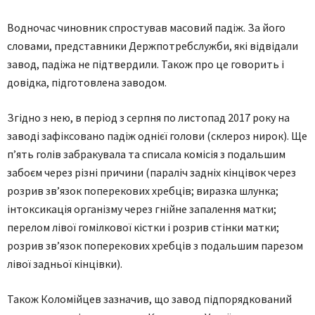
Водночас чиновник спростував масовий падіж. За його
словами, представники Держпотребслужби, які відвідали
завод, падіжа не підтвердили. Також про це говорить і
довідка, підготовлена заводом.
Згідно з нею, в період з серпня по листопад 2017 року на
заводі зафіксовано падіж однієї голови (склероз нирок). Ще
п’ять голів забракувала та списала комісія з подальшим
забоєм через різні причини (параліч задніх кінцівок через
розрив зв’язок поперекових хребців; виразка шлунка;
інтоксикація організму через гнійне запалення матки;
перелом лівої гомілкової кістки і розрив стінки матки;
розрив зв’язок поперекових хребців з подальшим парезом
лівої задньої кінцівки).
Також Коломійцев зазначив, що завод підпорядкований