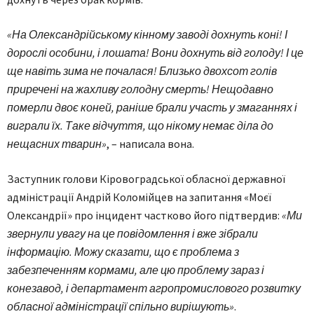
«На Олександрійському кінному заводі дохнуть коні! І
дорослі особини, і лошата! Вони дохнуть від голоду! І це
ще навіть зима не почалася! Близько двохсот голів
приречені на жахливу голодну смерть! Нещодавно
померли двоє коней, раніше брали участь у змаганнях і
виграли їх. Таке відчуття, що нікому немає діла до
нещасних тварин»
, – написала вона.
Заступник голови Кіровоградської обласної державної
адміністрації Андрій Коломійцев на запитання «Моєї
Олександрії» про інцидент частково його підтвердив:
«Ми
звернули увагу на це повідомлення і вже зібрали
інформацію. Можу сказати, що є проблема з
забезпеченням кормами, але цю проблему зараз і
конезавод, і департамент агропромислового розвитку
обласної адміністрації спільно вирішують»
.