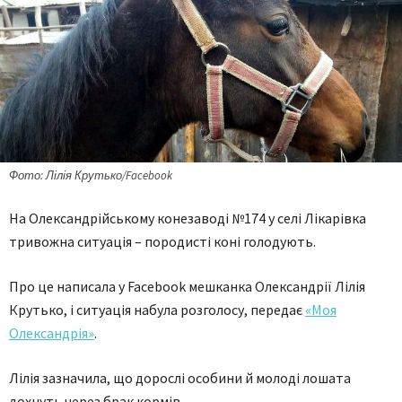
Фото: Лілія Крутько/Facebook
На Олександрійському конезаводі №174 у селі Лікарівка
тривожна ситуація – породисті коні голодують.
Про це написала у Facebook мешканка Олександрії Лілія
Крутько, і ситуація набула розголосу, передає
«Моя
Олександрія»
.
Лілія зазначила, що дорослі особини й молоді лошата
дохнуть через брак кормів.