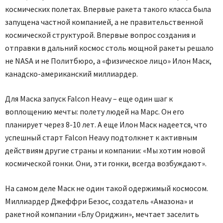
космических полетах. Впервые ракета такого класса была
запущена частной компанией, а не правительственной
космической структурой. Впервые вопрос создания и
отправки в дальний космос столь мощной ракеты решало
не NASA и не Политбюро, а «физическое лицо» Илон Маск,
канадско-американский миллиардер.
Для Маска запуск Falcon Heavy – еще один шаг к
воплощению мечты: полету людей на Марс. Он его
планирует через 8-10 лет. А еще Илон Маск надеется, что
успешный старт Falcon Heavy подтолкнет к активным
действиям другие страны и компании: «Мы хотим новой
космической гонки. Они, эти гонки, всегда возбуждают».
На самом деле Маск не один такой одержимый космосом.
Миллиардер Джеффри Безос, создатель «Амазона» и
ракетной компании «Блу Ориджин», мечтает заселить