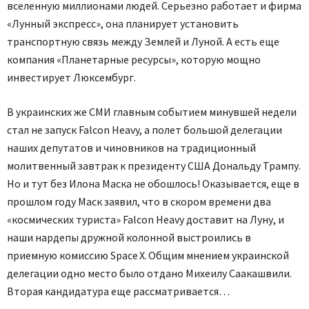
вселенную миллионами людей. Серьезно работает и фирма
«Лунный экспресс», она планирует установить
транспортную связь между Землей и Луной. А есть еще
компания «Планетарные ресурсы», которую мощно
инвестирует Люксембург.
В украинских же СМИ главным событием минувшей недели
стал не запуск Falcon Heavy, а полет большой делегации
наших депутатов и чиновников на традиционный
молитвенный завтрак к президенту США Дональду Трампу.
Но и тут без Илона Маска не обошлось! Оказывается, еще в
прошлом году Маск заявил, что в скором времени два
«космических туриста» Falcon Heavy доставит на Луну, и
наши нардепы дружной колонной выстроились в
приемную комиссию Space X. Общим мнением украинской
делегации одно место было отдано Михеилу Саакашвили.
Вторая кандидатура еще рассматривается…