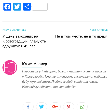
Facebook
Twitter
Поділитися
PREVIOUS ARTICLE
NEXT ARTICLE
У День закоханих на
Не в том месте, не в то время
Кіровоградщині планують
одружитися 45 пар
Юхим Мармер
Народився у Гайвороні, більшу частину життя прожив
у Кіровограді. Починав інженером, закінчувати, мабуть,
буду журналістом. Люблю людей, котів та книги.
Ненавиджу підлість та ксенофобію.