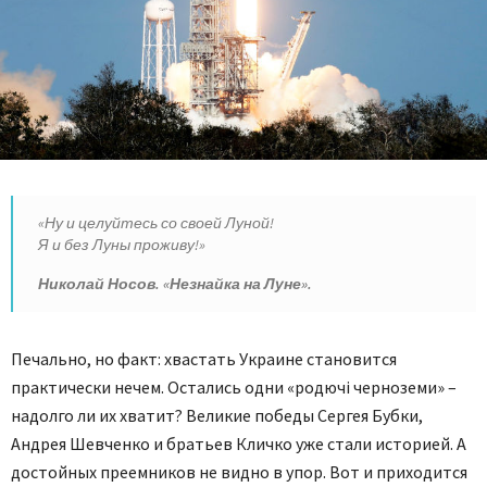
«Ну и целуйтесь со своей Луной!
Я и без Луны проживу!»
Николай Носов. «Незнайка на Луне».
Печально, но факт: хвастать Украине становится
практически нечем. Остались одни «родючi черноземи» –
надолго ли их хватит? Великие победы Сергея Бубки,
Андрея Шевченко и братьев Кличко уже стали историей. А
достойных преемников не видно в упор. Вот и приходится