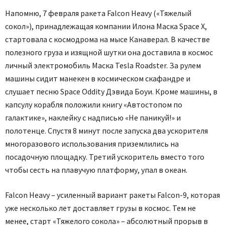
Напомню, 7 февраля ракета Falcon Heavy («Тяжелый
сокол»), принадлежащая компании Илона Маска Space X,
стартовала с космодрома на мысе Канаверал. В качестве
полезного груза и изящной шутки она доставила в космос
личный электромобиль Маска Tesla Roadster. За рулем
машины сидит манекен в космическом скафандре и
слушает песню Space Oddity Дэвида Боуи. Кроме машины, в
капсулу корабля положили книгу «Автостопом по
галактике», наклейку с надписью «Не паникуй!» и
полотенце. Спустя 8 минут после запуска два ускорителя
многоразового использования приземлились на
посадочную площадку. Третий ускоритель вместо того
чтобы сесть на плавучую платформу, упал в океан.
Falcon Heavy – усиленный вариант ракеты Falcon-9, которая
уже несколько лет доставляет грузы в космос. Тем не
менее, старт «Тяжелого сокола» – абсолютный прорыв в