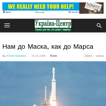
Нам до Маска, как до Марса
By
Юхим Мармер
13.02.2018
15:54
2664
views