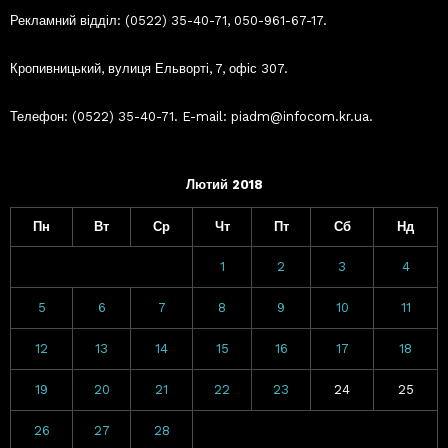
Рекламний відділ: (0522) 35-40-71, 050-961-67-17.
Кропивницький, вулиця Ельворті, 7, офіс 307.
Телефон: (0522) 35-40-71. E-mail: piadm@infocom.kr.ua.
Лютий 2018
Пн
Вт
Ср
Чт
Пт
Сб
Нд
1
2
3
4
5
6
7
8
9
10
11
12
13
14
15
16
17
18
19
20
21
22
23
24
25
26
27
28