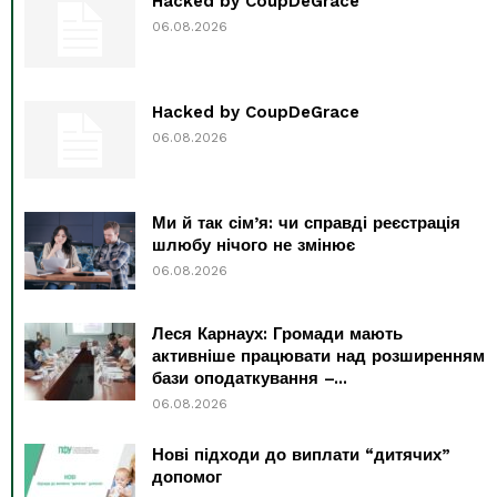
Hacked by CoupDeGrace
06.08.2026
Hacked by CoupDeGrace
06.08.2026
Ми й так сім’я: чи справді реєстрація
шлюбу нічого не змінює
06.08.2026
Леся Карнаух: Громади мають
активніше працювати над розширенням
бази оподаткування –...
06.08.2026
Нові підходи до виплати “дитячих”
допомог