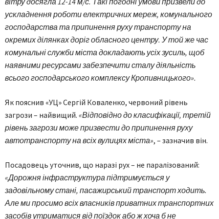
вітру досягла 12-14 м/с. Такі погодні умови призвели до
ускладнення роботи електричних мереж, комунального
господарства та припинення руху транспорту на
окремих ділянках доріг обласного центру. У той же час
комунальні служби міста докладають усіх зусиль, щоб
наявними ресурсами забезпечити сталу діяльність
всього господарського комплексу Кропивницького».
Як пояснив «УЦ» Сергій Коваленко, червоний рівень
загрози – найвищий.
«Відповідно до класифікації, третій
рівень загрози може призвести до припинення руху
автотранспорту на всіх вулицях міста»
, – зазначив він.
Посадовець уточнив, що наразі рух – не паралізований:
«Дорожня інфраструктура підтримується у
задовільному стані, пасажирський транспорт ходить.
Але ми просимо всіх власників приватних транспортних
засобів утриматися від поїздок або ж хоча б не