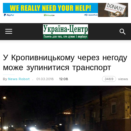
У Кропивницькому через негоду
може зупинитися транспорт
By
News Robot
01.03.2018
12:08
3489
views