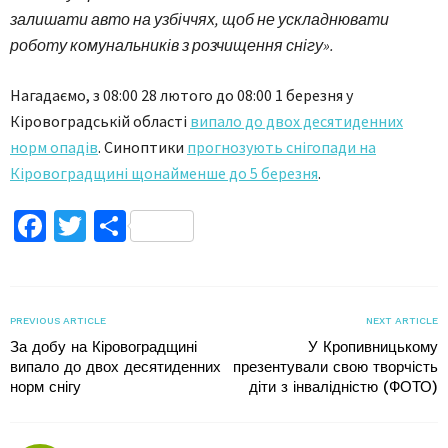
залишати авто на узбіччях, щоб не ускладнювати
роботу комунальників з розчищення снігу».
Нагадаємо, з 08:00 28 лютого до 08:00 1 березня у
Кіровоградській області
випало до двох десятиденних
норм опадів
. Синоптики
прогнозують снігопади на
Кіровоградщині щонайменше до 5 березня
.
Facebook
Twitter
Поділитися
PREVIOUS ARTICLE
NEXT ARTICLE
За добу на Кіровоградщині
У Кропивницькому
випало до двох десятиденних
презентували свою творчість
норм снігу
діти з інвалідністю (ФОТО)