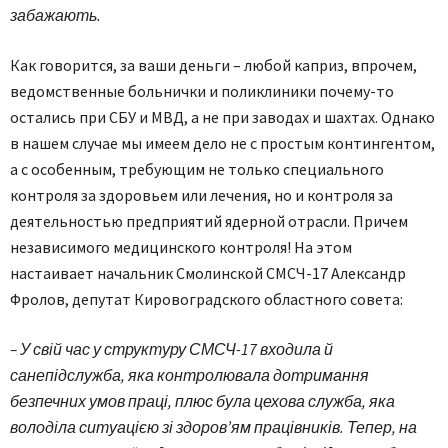
забажають.
Как говорится, за ваши деньги – любой каприз, впрочем,
ведомственные больнички и поликлиники почему-то
остались при СБУ и МВД, а не при заводах и шахтах. Однако
в нашем случае мы имеем дело не с простым контингентом,
а с особенным, требующим не только специального
контроля за здоровьем или лечения, но и контроля за
деятельностью предприятий ядерной отрасли. Причем
независимого медицинского контроля! На этом
настаивает начальник Смолинской СМСЧ-17 Александр
Фролов, депутат Кировоградского областного совета:
– У свій час у структуру СМСЧ-17 входила й
санепідслужба, яка контролювала дотримання
безпечних умов праці, плюс була цехова служба, яка
володіла ситуацією зі здоров’ям працівників. Тепер, на