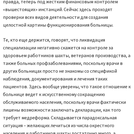
правда, теперь под жестким финансовым контролем
«вышестоящих» инстанций. Сейчас здесь проходят
проверки всех видов деятельности для создания
целостной картины функционирования больницы.
Те, кто еще держится, говорят, что ликвидация
специализации негативно скажется на контроле за
здоровьем работников шахты, ветеранов производства, а
также больных профзаболеваниями, поскольку врачи в
других больницах просто не знакомы со спецификой
наблюдения, документирования и лечения таких
пациентов. Здесь вообще уверены, что такое отношение к
больнице ведет к искусственному сокращению
обслуживаемого населения, поскольку врачи фактически
лишены возможности заключать декларации, как того
требует медреформа. Складывается парадоксальная
ситуация – желающих лечиться из числа окрестного
населения и работников шахты достаточно много, а