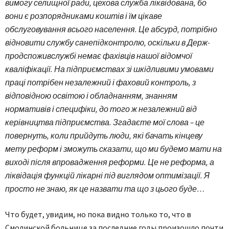
вимогу селищної ради, цехова служба ліквідована, бо
вони є розпорядниками коштів і їм цікаве
обслуговування всього населення. Це абсурд, потрібно
відновити службу санепідконтролю, оскільки в Держ­
продспоживслужбі немає фахівців нашої відомчої
кваліфікації. На підприємствах зі шкідливими умовами
праці потрібен незалежний і фаховий контроль, з
відповідною освітою і обладнанням, знанням
нормативів і специфіки, до того ж незалежний від
керівництва підприємства. Згадаєте мої слова – це
повернуть, коли прийдуть люди, які бачать кінцеву
мету реформ і зможуть сказати, що ми будемо мати на
виході після впровадження реформи. Це не реформа, а
ліквідація функцій лікарні під виглядом оптимізації. Я
просто не знаю, як це назвати та що з цього буде…
Что будет, увидим, но пока видно только то, что в
Смолинской больнице за последние годы произошло почти