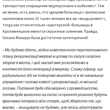
трехкратное сокращение медперсонала и койкомест. Тем
не менее, есть шансы, что здешняя больница с приписным
населением около 15 тысяч человек все же «выздоровеет»,
тогда как относительно «шахтерской» больницы в
Кропивницком имеются серьезные сомнения. Правда,
Оксана Макарук была достаточно категоричной:
– Ми будемо діяти, згідно комплексного перспективного
плану реорганізації мережі в цілому по галузі охорони
здоров’я міста, і цей заклад вже розглядаємо в
контексті його інтеграції в мережу. Скажу одразу, що
радикальних дій не плануємо вчиняти ні я як начальник
управління і голова комісії з реорганізації, ні міський
голова. Питання буде обговорено з громадськістю,
потім буде винесено на сесію і в проекті рішення будуть
враховані інтереси всіх сторін, щоб зберегти те, що
маємо, – знищувати не будемо, але якось адаптувати