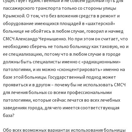
существует единственный и не совсем удобный путь для
пассажирского транспорта только со стороны улицы
Крымской. О том, что без вложения средств в ремонт и
оборудование имеющихся площадей в «шахтерской»
больнице не обойтись в любом случае, говорил и начмед
СМСЧ Александр Чернышенко. Но при этом он считает, что
необходимо сберечь не только больницу как таковую, но и
ее специализацию, потому что в любом случае в городе
должны быть специалисты именно с «радиационными»
патологиями, и их можно «сконцентрировать» именно на
базе этой больницы. Государственный подход может
проявиться и в другом – почему бы не использовать СМСЧ
для лечения больных со всеми профессиональными
патологиями, которые сейчас лечатся во всех лечебных
заведениях города, для чего имеется соответствующая
база?
Обо всех возможных вариантах использования больницы