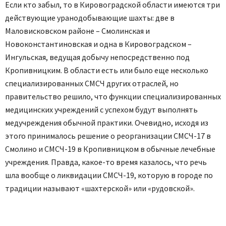
Если кто забыл, то в Кировоградской области имеются три
действующие уранодобывающие шахты: две в
Маловисковском районе – Смолинская и
Новоконстантиновская и одна в Кировоградском –
Ингульская, ведущая добычу непосредственно под
Кропивницким. В области есть или было еще несколько
специализированных СМСЧ других отраслей, но
правительство решило, что функции специализированных
медицинских учреждений с успехом будут выполнять
медучреждения обычной практики. Очевидно, исходя из
этого принималось решение о реорганизации СМСЧ-17 в
Смолино и СМСЧ-19 в Кропивницком в обычные лечебные
учреждения. Правда, какое-то время казалось, что речь
шла вообще о ликвидации СМСЧ-19, которую в городе по
традиции называют «шахтерской» или «рудовской».