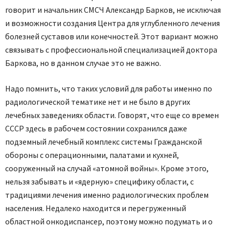
говорит и начальник СМСЧ Александр Барков, не исключая
и возможности создания Центра для углубленного лечения
болезней суставов или конечностей. Этот вариант можно
связывать с профессиональной специализацией доктора
Баркова, но в данном случае это не важно.
Надо помнить, что таких условий для работы именно по
радиологической тематике нет и не было в других
лечебных заведениях области. Говорят, что еще со времен
СССР здесь в рабочем состоянии сохранился даже
подземный лечебный комплекс системы Гражданской
обороны с операционными, палатами и кухней,
сооруженный на случай «атомной войны». Кроме этого,
нельзя забывать и «ядерную» специфику области, с
традициями лечения именно радиологических проблем
населения. Недалеко находится и перегруженный
областной онкодис­пансер, поэтому можно подумать и о