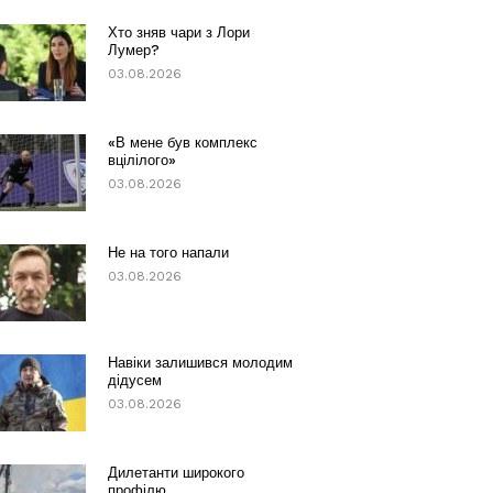
Хто зняв чари з Лори
Лумер?
03.08.2026
«В мене був комплекс
вцілілого»
03.08.2026
Не на того напали
03.08.2026
Навіки залишився молодим
дідусем
03.08.2026
Дилетанти широкого
профілю