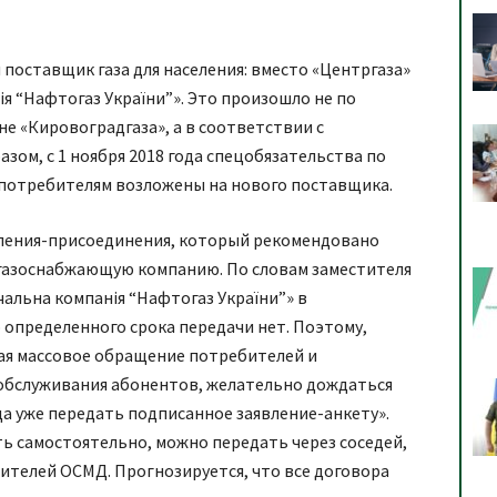
.
поставщик газа для населения: вместо «Центргаза»
я “Нафтогаз України”». Это произошло не по
не «Кировоградгаза», а в соответствии с
зом, с 1 ноября 2018 года спецобязательства по
потребителям возложены на нового поставщика.
вления-присоединения, который рекомендовано
 газоснабжающую компанию. По словам заместителя
альна компанія “Нафтогаз України”» в
 определенного срока передачи нет. Поэтому,
вая массовое обращение потребителей и
обслуживания абонентов, желательно дождаться
да уже передать подписанное заявление-анкету».
ть самостоятельно, можно передать через соседей,
ителей ОСМД. Прогнозируется, что все договора