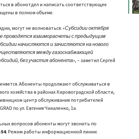
ться в абонотдел и написать соответствующее
ащены в полном объеме.
дии, могут не волноваться.
«Субсидии октября
же проводятся взаиморасчеты с предыдущим
убсидии начисляются и зачисляются на нового
существляются между газоснабжающей
убсидий, без участия абонента»
, – заметил Сергей
еняется. Абоненты продолжают обслуживаться в
вого хозяйства в районах Кировоградской области,
опивницком центр обслуживания потребителей
RAD по ул. Евгения Чикаленко, 1а.
ьных вопросов абоненты могут звонить по
-54
. Режим работы информационной линии: