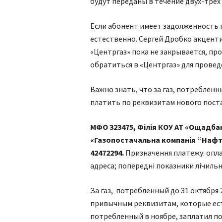
будут переданы в течение двух-трех
Если абонент имеет задолженность п
естественно. Сергей Дробко акцент
«Центргаз» пока не закрывается, п
обратиться в «Центргаз» для провед
Важно знать, что за газ, потребленн
платить по реквизитам нового пост
МФО 323475, Філія КОУ АТ «Ощадбанк
«Газопостачальна компанія “Нафт
42472294.
Призначення платежу: оплат
адреса; попередні показники лічильн
За газ, потребленный до 31 октября 
привычным реквизитам, которые есть 
потребленный в ноябре, заплатил по