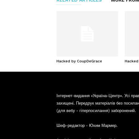
RELATED ARTICLES
MORE FROM
Hacked by CoupDeGrace
Hacked
Інтернет-видання «Україна-Центр». Усі пра
захищені. Передрук матеріалів без посила
(для вебу - гіперпосилання) заборонений.
Шеф-редактор - Юхим Мармер.