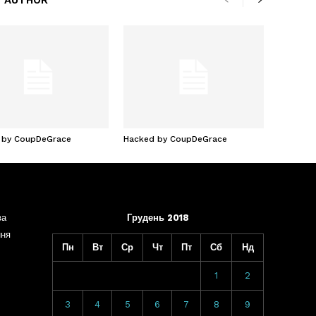
 AUTHOR
 by CoupDeGrace
Hacked by CoupDeGrace
ва
Грудень 2018
ння
Пн
Вт
Ср
Чт
Пт
Сб
Нд
1
2
3
4
5
6
7
8
9