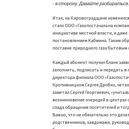
– в сторону. Давайте разбираться
Итак, на Кировоградщине изменился 
стало ООО «Газопостачальна компані
инициативе местной власти, и даже 
постановлением Кабмина. Таким обра
поставке природного газа бытовым 
Каждый абонент получил бланк зая
заполнить, подписать и передать в
директора филиала ООО «Газопостач
Кропивницком Сергея Дробко, четко
заметил Сергей Георгиевич, «учиты
возникновение очередей в центрах 
спада обращения посетителей и тог
Важно, что не обязательно это дела
родственников, завдомами, руковод