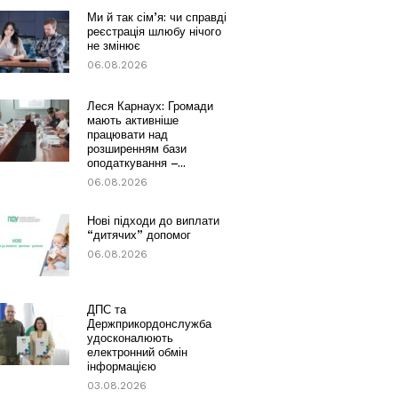
Ми й так сім’я: чи справді
реєстрація шлюбу нічого
не змінює
06.08.2026
Леся Карнаух: Громади
мають активніше
працювати над
розширенням бази
оподаткування –...
06.08.2026
Нові підходи до виплати
“дитячих” допомог
06.08.2026
ДПС та
Держприкордонслужба
удосконалюють
електронний обмін
інформацією
03.08.2026