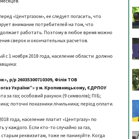
 месяцев.
еред «Центргазом», ее следует погасить, что
ирует внимание потребителей на том, что
родолжает работать. Поэтому в любое время можно
ения сверок и окончательных расчетов.
ый с 1 ноября 2018 года, население области должно
авщика:
», р/р 26035300710309, Філія ТОВ
огаз України”» у м. Кропивницькому, ЄДРПОУ
а за газ; особовий рахунок (9 символів); ПІБ;
ика; поточні показники лічильника; період оплати.
2018 года, население платит «Центргазу» по
у каждого. Если кто-то случайно за газ,
 старым реквизитам, тоже не паникуйте. Когда