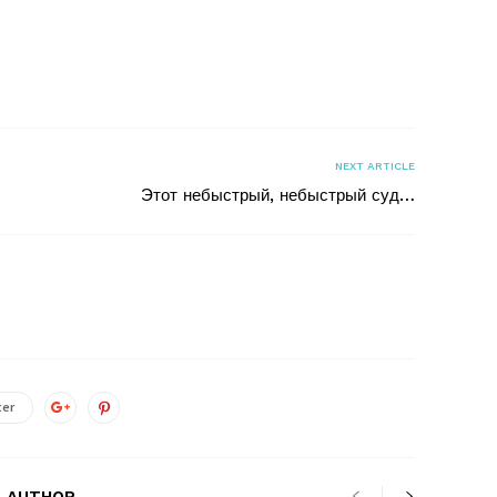
я
NEXT ARTICLE
Этот небыстрый, небыстрый суд…
ter