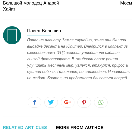
Большой молодец Андрей
Моем
Хайат!
Павел Волошин
Попал на планету Земля случайно, из-за ошибки при
высадке десанта на Юпитер. Внедрился в коллектив
еженедельника "УЦ", ослепив учредителя издания
линзой фотоаппарата. В ожидании своих решил
улучшить местный мир, увлекся, втянулся, прирос и
пустил побеги. Тщеславен, но справедлив. Ненавидит,
но любит. Боится, но продолжает двигаться вперед.
RELATED ARTICLES
MORE FROM AUTHOR