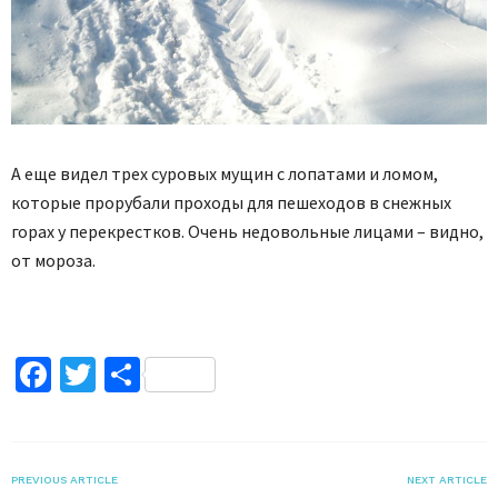
А еще видел трех суровых мущин с лопатами и ломом,
которые прорубали проходы для пешеходов в снежных
горах у перекрестков. Очень недовольные лицами – видно,
от мороза.
Facebook
Twitter
Поділитися
PREVIOUS ARTICLE
NEXT ARTICLE