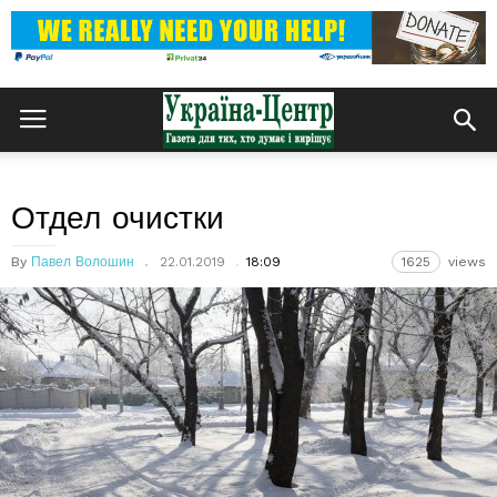
Отдел очистки
By
Павел Волошин
22.01.2019
18:09
1625
views