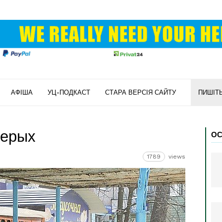
АФІША
УЦ-ПОДКАСТ
СТАРА ВЕРСІЯ САЙТУ
ПИШІТ
верых
ОС
1789
views