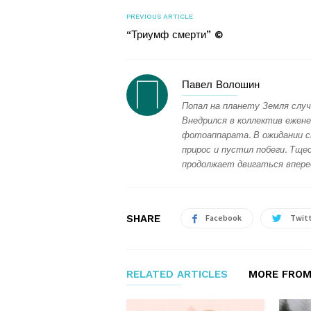
PREVIOUS ARTICLE
“Триумф смерти” ©
Павел Волошин
Попал на планету Земля случ
Внедрился в коллектив ежене
фотоаппарата. В ожидании с
прирос и пустил побеги. Тщес
продолжает двигаться впере
SHARE
Facebook
Twit
RELATED ARTICLES
MORE FROM