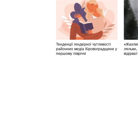
Тенденції гендерної чутливості
«Жахлив
районних медіа Кіровоградщини у
ляльки,
першому півріччі
відірва