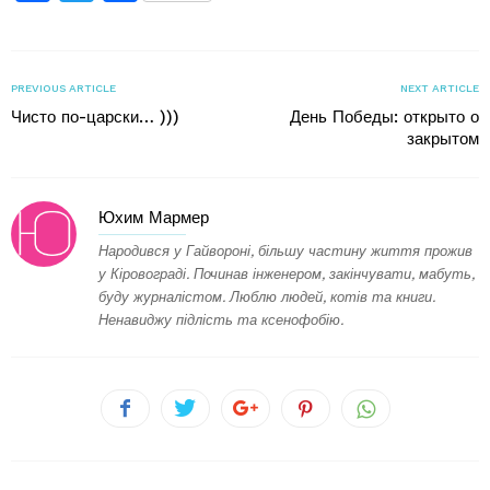
PREVIOUS ARTICLE
NEXT ARTICLE
Чисто по-царски… )))
День Победы: открыто о
закрытом
Юхим Мармер
Народився у Гайвороні, більшу частину життя прожив
у Кіровограді. Починав інженером, закінчувати, мабуть,
буду журналістом. Люблю людей, котів та книги.
Ненавиджу підлість та ксенофобію.