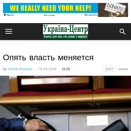
Опять власть меняется
By
Юхим Мармер
14.05.2019
13:25
2207
views