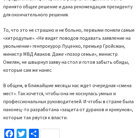
принято общее решение и дана рекомендация президенту
для окончательного решения.
То, что это не страшно и не больно, первыми поняли самые
«хитродупые». «Не видят поводов подавать заявление на
увольнение» генпрокурор Луценко, премьер Гройсман,
министр МВД Аваков. Даже «позор семьи», министр
Омелян, не швырнул заяву на стол и готов забыть обиды,
которые сам же нанес.
В общем, в ближайшие месяцы нас ждет очередная «смена
мест». Так хочется, чтобы она не коснулась умных и
профессиональных руководителей. И чтобы в стране была
наконец-то разработана «защита от дураков и крикунов»,
которые так рвутся к власти.
Facebook
Twitter
Поділитися