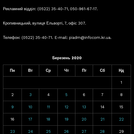
Рекламний відділ: (0522) 35-40-71, 050-961-67-17.
Кропивницький, вулиця Ельворті, 7, офіс 307.
Телефон: (0522) 35-40-71. E-mail: piadm@infocom.kr.ua.
Березень 2020
Пн
Вт
Ср
Чт
Пт
Сб
Нд
1
2
3
4
5
6
7
8
9
10
11
12
13
14
15
16
17
18
19
20
21
22
23
24
25
26
27
28
29