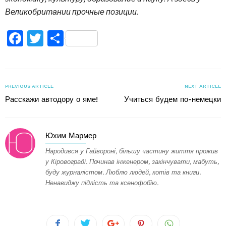
Великобритании прочные позиции.
Facebook
Twitter
Поділитися
PREVIOUS ARTICLE
NEXT ARTICLE
Расскажи автодору о яме!
Учиться будем по-немецки
Юхим Мармер
Народився у Гайвороні, більшу частину життя прожив
у Кіровограді. Починав інженером, закінчувати, мабуть,
буду журналістом. Люблю людей, котів та книги.
Ненавиджу підлість та ксенофобію.