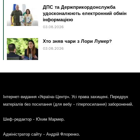
ДПС та Держприкордонслужба
удосконалюють електронний обмін
інформацією
03.08.2026
Хто зняв чари з Лори Лумер?
03.08.2026
Інтернет-видання «Україна-Центр». Усі права захищені. Передрук
матеріалів без посилання (для вебу - гіперпосилання) заборонений.
Шеф-редактор - Юхим Мармер.
Адміністратор сайту - Андрій Флоренко.