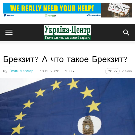
Брекзит? А что такое Брекзит?
By
Юхим Мармер
10.03.2020
13:05
2085
views