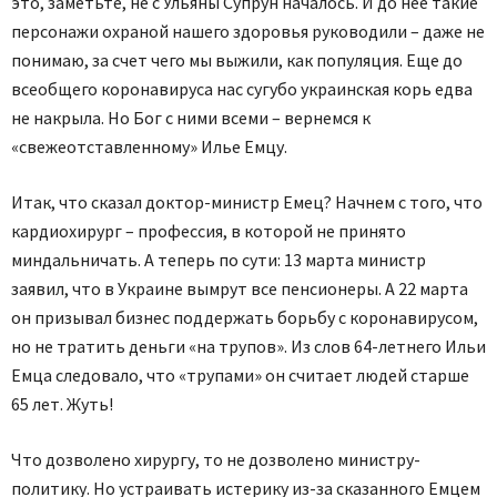
это, заметьте, не с Ульяны Супрун началось. И до нее такие
персонажи охраной нашего здоровья руководили – даже не
понимаю, за счет чего мы выжили, как популяция. Еще до
всеобщего коронавируса нас сугубо украинская корь едва
не накрыла. Но Бог с ними всеми – вернемся к
«свежеотставленному» Илье Емцу.
Итак, что сказал доктор-министр Емец? Начнем с того, что
кардиохирург – профессия, в которой не принято
миндальничать. А теперь по сути: 13 марта министр
заявил, что в Украине вымрут все пенсионеры. А 22 марта
он призывал бизнес поддержать борьбу с коронавирусом,
но не тратить деньги «на трупов». Из слов 64-летнего Ильи
Емца следовало, что «трупами» он считает людей старше
65 лет. Жуть!
Что дозволено хирургу, то не дозволено министру-
политику. Но устраивать истерику из-за сказанного Емцем