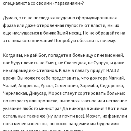
специалиста со своими «тараканами»?
Думаю, это не последняя неудачно сформулированная
фраза или даже откровенная глупость от власти, мы их
еще наслушаемся в ближайший месяц. Но не обращайте на
это никакого внимания! Попробую объяснить почему.
Когда вы, не дай Бог, попадете в больницу с пневмонией,
вас будут лечить не Емец, не Скалецкая, не Супрун, и даже
не «парамедик» Степанов. К вам в палату придут НАШИ
врачи. Вы можете себе представить, что доктора Мягкий,
Чалый, Андреева, Урсол, Семенович, Заремба, Сидоренко,
Чернявская, Дикусар, Мороз станут сортировать больных
по возрасту или прописке, выполняя гласное или негласное
указание любого министра? Да никогда в жизни!!! Вот и все
остальные такие же (ну или почти все). Может, их фамилии
пока менее известны, но после пандемии мы будем ими
гордиться и звать по имени-отчеству.