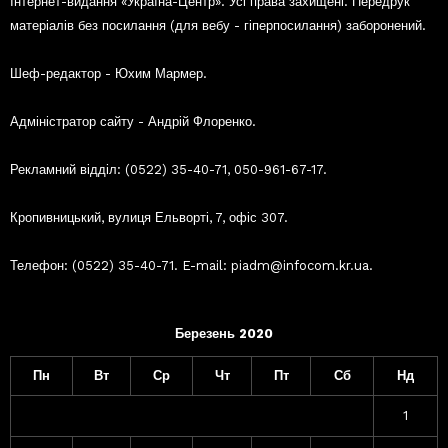
Інтернет-видання «Україна-Центр». Усі права захищені. Передрук
матеріалів без посилання (для вебу - гіперпосилання) заборонений.
Шеф-редактор - Юхим Мармер.
Адміністратор сайту - Андрій Флоренко.
Рекламний відділ: (0522) 35-40-71, 050-961-67-17.
Кропивницький, вулиця Ельворті, 7, офіс 307.
Телефон: (0522) 35-40-71. E-mail: piadm@infocom.kr.ua.
Березень 2020
Пн
Вт
Ср
Чт
Пт
Сб
Нд
1