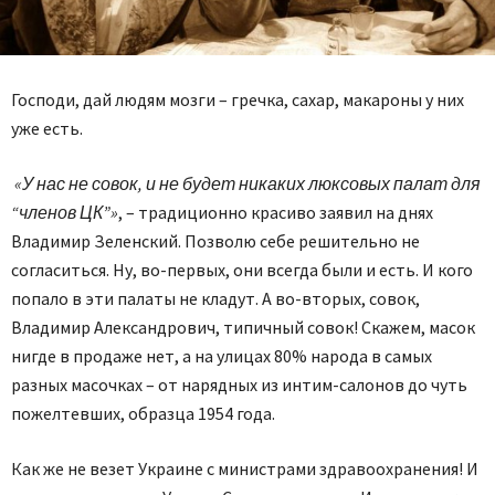
Господи, дай людям мозги – гречка, сахар, макароны у них
уже есть.
«У нас не совок, и не будет никаких люксовых палат для
“членов ЦК”»
, – традиционно красиво заявил на днях
Владимир Зеленский. Позволю себе решительно не
согласиться. Ну, во-первых, они всегда были и есть. И кого
попало в эти палаты не кладут. А во-вторых, совок,
Владимир Александрович, типичный совок! Скажем, масок
нигде в продаже нет, а на улицах 80% народа в самых
разных масочках – от нарядных из интим-салонов до чуть
пожелтевших, образца 1954 года.
Как же не везет Украине с министрами здравоохранения! И