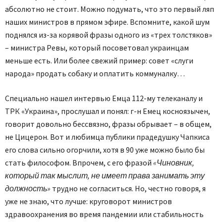
абсолютно не стоит. Можно подумать, что это первый ляп
наших министров в прямом эфире. Вспомните, какой шум
поднялся из-за корявой фразы одного из «трех толстяков»
– министра Ревы, который посоветовал украинцам
меньше есть. Или более свежий пример: совет «слуги
народа» продать собаку и оплатить коммуналку…
Специально нашел интервью Емца 112-му телеканалу и
ТРК «Украина», прослушал и понял: г-н Емец косноязычен,
говорит довольно бессвязно, фразы обрывает – в общем,
не Цицерон. Вот и любимца публики прадедушку Чапкиса
его слова сильно огорчили, хотя в 90 уже можно было бы
стать философом. Впрочем, с его фразой
«Чиновник,
который так мыслит, не имеет права занимать эту
должность»
трудно не согласиться. Но, честно говоря, я
уже не знаю, что лучше: круговорот министров
здравоохранения во время пандемии или стабильность