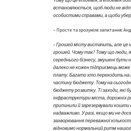
Тому що це епідемія, а епідемія бо
встановлюється, щоб люди не відпо
особистими справами, а щоби убер
– Просте та зрозуміле запитання: Ан
– Грошей місту вистачить, але це н
грошей. Чому так? Тому що люди, 
середнього бізнесу, змушені бути н
далеко не кожен підприємець мож
плату. Багато хто переходить на м
частину бюджету. Тому на сьогодн
бюджету розвитку. Ті заходи, які б
інфраструктури міста, дорожніх р
припинили й зарезервували кошти 
надважливо. У разі, якщо ми не до
захворювання переважної кількості
відновимо нормальний ритм нашого