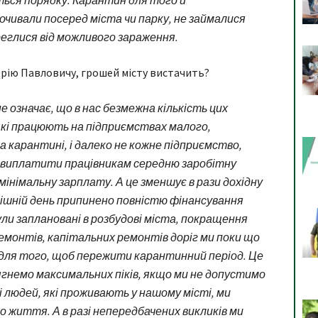
їться порядку. Карантин для того й
чивали посеред міста чи парку, не займалися
еглися від можливого зараження.
дрію Павловичу, грошей місту вистачить?
е означає, що в нас безмежна кількість цих
які працюють на підприємствах малого,
а карантині, і далеко не кожне підприємство,
е виплатити працівникам середню заробітну
інімальну зарплату. А це зменшує в рази дохідну
ішній день припинено повністю фінансування
ули заплановані в розбудові міста, покращення
емонтів, капітальних ремонтів доріг ми поки що
для того, щоб пережити карантинний період. Це
сягнемо максимальних піків, якщо ми не допустимо
 людей, які проживають у нашому місті, ми
 життя. А в разі непередбачених викликів ми