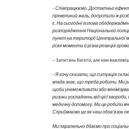
– Співпрацюємо. Достатньо ефектив
превеликий жаль, допустили ж розб
є. На сьогодні голова облдержадмі
розпорядження Національній поліц
пункт на території Центральної міс
різні моменти й різна реакція гром
– Запитань багато, але нам важливіш
– Я хочу сказати, що ситуація склад
влада знає, що треба робити. Ми р
щоби унеможливити або мінімізува
ризики ускладнень від цієї хвороб
медичну допомогу. Ми це робили вч
Сприймаємо це як наш обов’язок п
Ми паралельно дбаємо про соціаль