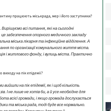
арантину працюють міськрада, мер і його заступники?
Вирішуємо всі питання, які на сьогодні
, це забезпечення опорного медичного закладу
льна міська лікарня та інфекційне відділення. А
ання по організації комунального життя міста.
ція і житлового фонду, і вулиць міста. Практично
о виходу на пік епідемії?
и вийшли на пік епідемії, як і щоб кількість
в. І не лише не хотів би, а й усе необхідне для
обота всієї громади, і якщо громада дослухається
ики та міська рада, тоді буде все нормально.