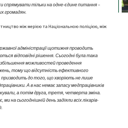
ки спрямувати тільки на одне-єдине питання –
их громадян.
ітництво між мерією та Національною поліцією, між
державної адміністрації щотижня проводить
ються відповідні рішення. Сьогодні була така
я збільшення можливостей проведення
жень, тому що відсутність ефективного
 призводить до того, що хворіють не лише
дпрацівники. А в нас немає запасу медпрацівників
лікували, а потім друга, третя, четверта зміна.
, ми на сьогоднішній день задіяли всіх лікарів-
9.