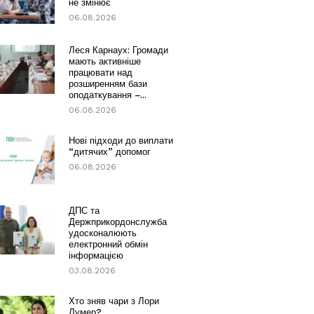
не змінює
06.08.2026
Леся Карнаух: Громади
мають активніше
працювати над
розширенням бази
оподаткування –...
06.08.2026
Нові підходи до виплати
“дитячих” допомог
06.08.2026
ДПС та
Держприкордонслужба
удосконалюють
електронний обмін
інформацією
03.08.2026
Хто зняв чари з Лори
Лумер?