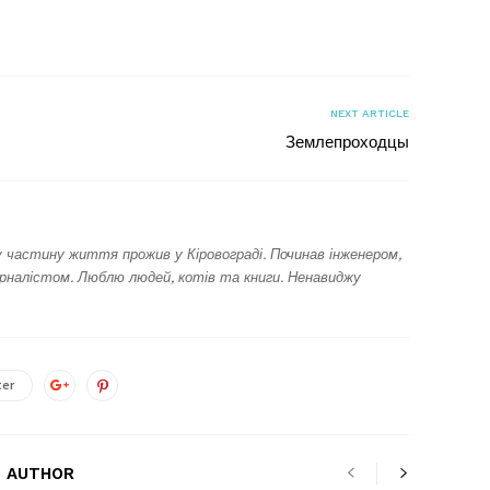
я
NEXT ARTICLE
Землепроходцы
у частину життя прожив у Кіровограді. Починав інженером,
урналістом. Люблю людей, котів та книги. Ненавиджу
ter
 AUTHOR