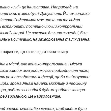
но чи ні – це інша справа. Наприклад, на
ити скло в автобусі? Допустили. Й інші випадки
ністрації підтримав моє прохання та видав
ії встановити постійно діючий контрольний
ької лікарні. Це важливо для нас сьогодні, бо є
адян на ситуацію, на захворювання та лікування.
е зараз те, що хоче людям сказати мер.
на в місті, але вона контрольована, і міська
азом з медиками робимо все необхідне для того,
ти розповсюдження інфекції, щоби мінімізувати
и, щоби громадянам надати можливу й необхідну
ора, робимо сьогодні й будемо робити завтра.
еред громадою. Це найголовніше.
ний захист малозабезпечених, щоб людям було