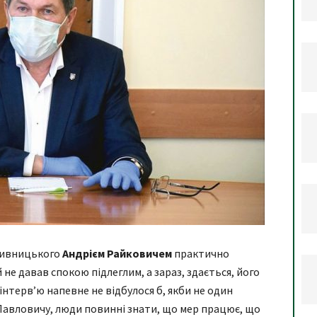
пивницького
Андрієм Райковичем
практично
й не давав спокою підлеглим, а зараз, здається, його
 інтерв’ю напевне не відбулося б, якби не один
Павловичу, люди повинні знати, що мер працює, що