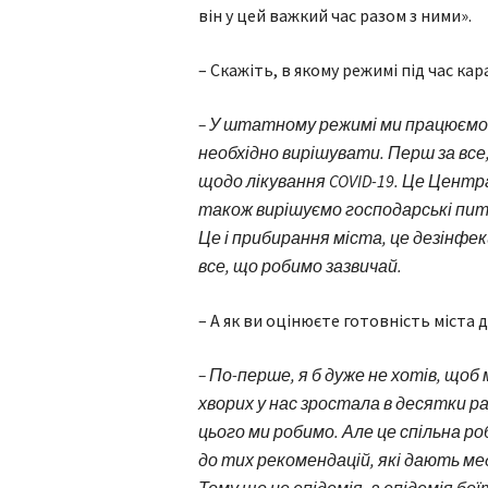
він у цей важкий час разом з ними».
– Скажіть, в якому режимі під час к
– У штатному режимі ми працюємо. 
необхідно вирішувати. Перш за все
щодо лікування COVID-19. Це Центра
також вирішуємо господарські пит
Це і прибирання міста, це дезінфек
все, що робимо зазвичай.
– А як ви оцінюєте готовність міста д
– По-перше, я б дуже не хотів, щоб м
хворих у нас зростала в десятки разі
цього ми робимо. Але це спільна р
до тих рекомендацій, які дають мед