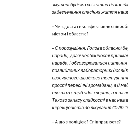
змушені будемо всі кошти до копій
забезпечення спасіння життя наш
– Чи є достатньо ефективне співроб
містом і областю?
– Є порозуміння. Голова обласної 
наради, у разі необхідності прийма
нарада, і обговорювалися питанн
поглиблених лабораторних дослід
своєчасного швидкого тестування
прості пересічні громадяни, а й ме
для того, щоб одні хворіли, а інші 
Такого запасу стійкості в нас немає
інфекціоністів до лікування COVID-1
– А що з поліцією? Співпрацюєте?