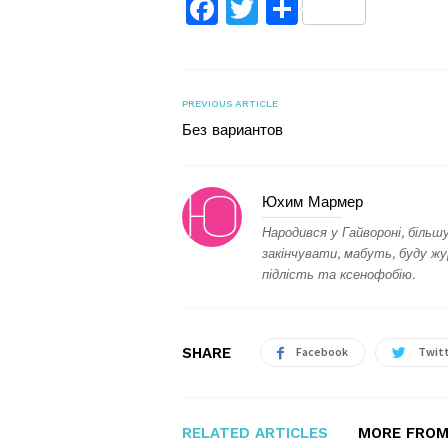
Facebook
Twitter
Поділитис
PREVIOUS ARTICLE
Без вариантов
Юхим Мармер
Народився у Гайвороні, більш
закінчувати, мабуть, буду ж
підлість та ксенофобію.
SHARE
Facebook
Twit
RELATED ARTICLES
MORE FROM