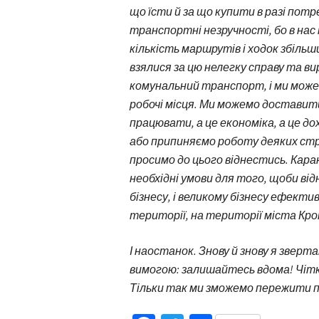
що їсти й за що купити в разі потр
транспортні незручності, бо в на
кількість маршрутів і ходок збільш
взялися за цю нелегку справу та вир
комунальний транспорт, і ми може
робочі місця. Ми можемо доставит
працювати, а це економіка, а це 
або припиняємо роботу деяких стр
просимо до цього віднестись. Каран
необхідні умови для того, щоби ві
бізнесу, і великому бізнесу ефек
території, на території міста Кр
І наостанок. Знову й знову я зверта
вимогою: залишайтесь вдома! Чіт
Тільки так ми зможемо пережити пан