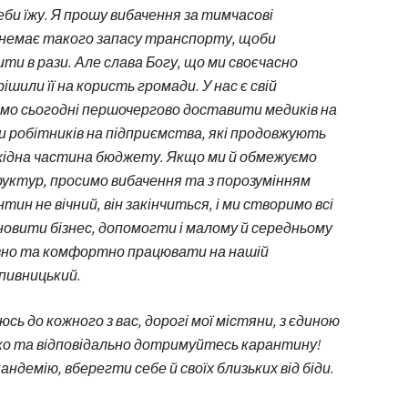
еби їжу. Я прошу вибачення за тимчасові
с немає такого запасу транспорту, щоби
ити в рази. Але слава Богу, що ми своєчасно
ішили її на користь громади. У нас є свій
мо сьогодні першочергово доставити медиків на
и робітників на підприємства, які продовжують
дохідна частина бюджету. Якщо ми й обмежуємо
уктур, просимо вибачення та з порозумінням
тин не вічний, він закінчиться, і ми створимо всі
дновити бізнес, допомогти і малому й середньому
тивно та комфортно працювати на нашій
опивницький.
юсь до кожного з вас, дорогі мої містяни, з єдиною
ко та відповідально дотримуйтесь карантину!
демію, вберегти себе й своїх близьких від біди.