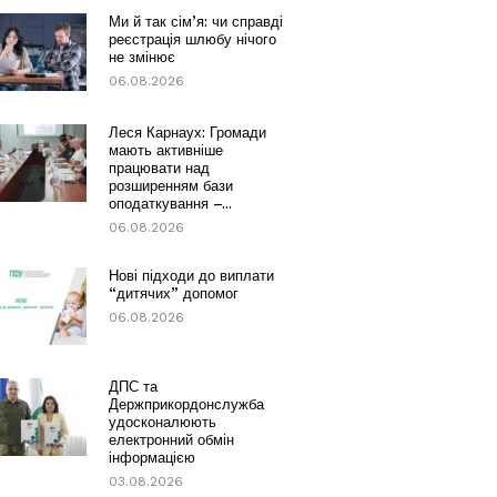
Ми й так сім’я: чи справді
реєстрація шлюбу нічого
не змінює
06.08.2026
Леся Карнаух: Громади
мають активніше
працювати над
розширенням бази
оподаткування –...
06.08.2026
Нові підходи до виплати
“дитячих” допомог
06.08.2026
ДПС та
Держприкордонслужба
удосконалюють
електронний обмін
інформацією
03.08.2026