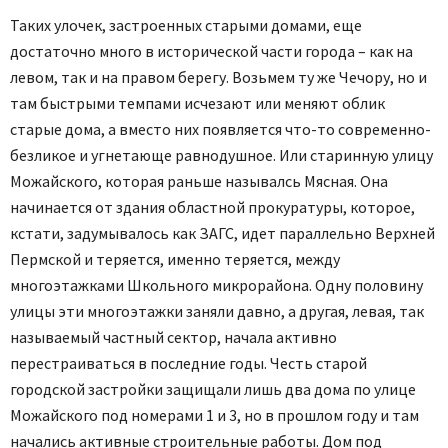
Таких улочек, застроенных старыми домами, еще
достаточно много в исторической части города – как на
левом, так и на правом берегу. Возьмем ту же Чечору, но и
там быстрыми темпами исчезают или меняют облик
старые дома, а вместо них появляется что-то современно-
безликое и угнетающе равнодушное. Или старинную улицу
Можайского, которая раньше называлсь Мясная. Она
начинается от здания областной прокуратуры, которое,
кстати, задумывалось как ЗАГС, идет параллельно Верхней
Пермской и теряется, именно теряется, между
многоэтажками Школьного микрорайона. Одну половину
улицы эти многоэтажки заняли давно, а другая, левая, так
называемый частный сектор, начала активно
перестраиваться в последние годы. Честь старой
городской застройки защищали лишь два дома по улице
Можайского под номерами 1 и 3, но в прошлом году и там
начались активные строительные работы. Дом под