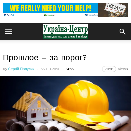
Прошлое – за порог?
By
Сергій Полулях
22.09.2020
14:22
2028
views