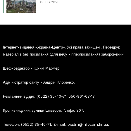
03.08.2026
Інтернет-видання «Україна-Центр». Усі права захищені. Передрук
матеріалів без посилання (для вебу - гіперпосилання) заборонений.
Шеф-редактор - Юхим Мармер.
Адміністратор сайту - Андрій Флоренко.
Рекламний відділ: (0522) 35-40-71, 050-961-67-17.
Кропивницький, вулиця Ельворті, 7, офіс 307.
Телефон: (0522) 35-40-71. E-mail: piadm@infocom.kr.ua.