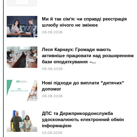
Ми й так сім’я: чи справді реєстрація
шлюбу нічого не змінює
06.08.2026
Леся Карнаух: Громади мають
активніше працювати над розширенням
бази оподаткування –...
06.08.2026
Нові підходи до виплати “дитячих”
допомог
06.08.2026
ДПС та Держприкордонслужба
удосконалюють електронний обмін
інформацією
03.08.2026