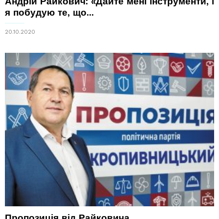
Андрій Райкович: «Дайте мені інструменти, і
я побудую те, що...
20.10.2020
Пропозиція від Райковича