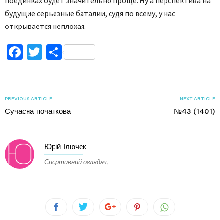
поединках будет значительно проще. Ну а перспектива на
будущие серьезные баталии, судя по всему, у нас
открывается неплохая.
Facebook
Twitter
Поділитися
PREVIOUS ARTICLE
NEXT ARTICLE
Сучасна початкова
№43 (1401)
Юрій Ілючек
Спортивний оглядач.