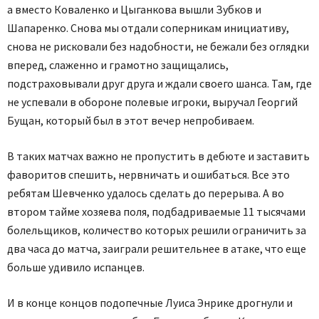
а вместо Коваленко и Цыганкова вышли Зубков и
Шапаренко. Снова мы отдали соперникам инициативу,
снова не рисковали без надобности, не бежали без оглядки
вперед, слаженно и грамотно защищались,
подстраховывали друг друга и ждали своего шанса. Там, где
не успевали в обороне полевые игроки, выручал Георгий
Бущан, который был в этот вечер непробиваем.
В таких матчах важно не пропустить в дебюте и заставить
фаворитов спешить, нервничать и ошибаться. Все это
ребятам Шевченко удалось сделать до перерыва. А во
втором тайме хозяева поля, подбадриваемые 11 тысячами
болельщиков, количество которых решили ограничить за
два часа до матча, заиграли решительнее в атаке, что еще
больше удивило испанцев.
И в конце концов подопечные Луиса Энрике дрогнули и