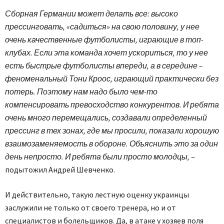
Сборная Германии может делать все: высоко
прессинговать, «садиться» на свою половину, у нее
очень качественные футболисты, играющие в топ-
клубах. Если эта команда хочет ускориться, то у нее
есть быстрые футболисты впереди, а в середине –
феноменальный Тони Кроос, играющий практически без
потерь. Поэтому нам надо было чем-то
компенсировать превосходство конкурентов. И ребята
очень много перемещались, создавали определенный
прессинг в тех зонах, где мы просили, показали хорошую
взаимозаменяемость в обороне. Объяснить это за один
день непросто. И ребята были просто молодцы,
–
подытожил Андрей Шевченко.
И действительно, такую лестную оценку украинцы
заслужили не только от своего тренера, но и от
специалистов и болельщиков. Да, в атаке у хозяев поля