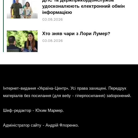
ДПС та Держприкордонслужба
удосконалюють електронний обмін
інформацією
03.08.2026
Хто зняв чари з Лори Лумер?
03.08.2026
Інтернет-видання «Україна-Центр». Усі права захищені. Передрук
матеріалів без посилання (для вебу - гіперпосилання) заборонений.
Шеф-редактор - Юхим Мармер.
Адміністратор сайту - Андрій Флоренко.