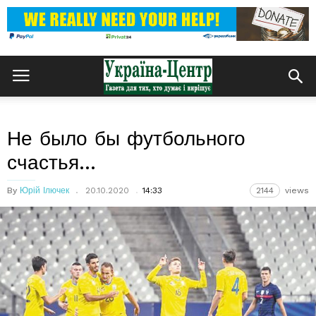
Не было бы футбольного
счастья…
By
Юрій Ілючек
20.10.2020
14:33
2144
views