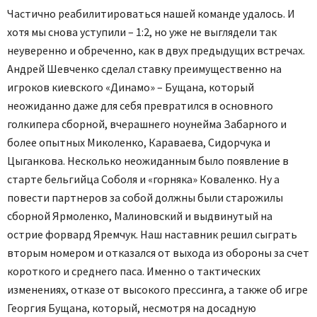
Частично реабилитироваться нашей команде удалось. И
хотя мы снова уступили – 1:2, но уже не выглядели так
неуверенно и обреченно, как в двух предыдущих встречах.
Андрей Шевченко сделал ставку преимущественно на
игроков киевского «Динамо» – Бущана, который
неожиданно даже для себя превратился в основного
голкипера сборной, вчерашнего ноунейма Забарного и
более опытных Миколенко, Караваева, Сидорчука и
Цыганкова. Несколько неожиданным было появление в
старте бельгийца Соболя и «горняка» Коваленко. Ну а
повести партнеров за собой должны были старожилы
сборной Ярмоленко, Малиновский и выдвинутый на
острие форвард Яремчук. Наш наставник решил сыграть
вторым номером и отказался от выхода из обороны за счет
короткого и среднего паса. Именно о тактических
изменениях, отказе от высокого прессинга, а также об игре
Георгия Бущана, который, несмотря на досадную