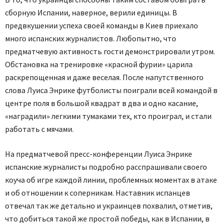
сборную Испании, наверное, верили единицы. В
предвкушении успеха своей команды в Киев приехало
много испанских журналистов. Любопытно, что
предматчевую активность гости демонстрировали утром.
Обстановка на тренировке «красной фурии» царила
раскрепощенная и даже веселая. После напутственного
слова Луиса Энрике футболисты поиграли всей командой в
центре поля в большой квадрат в два и одно касание,
«наградили» легкими тумаками тех, кто проиграл, и стали
работать с мячами.
На предматчевой пресс-конференции Луиса Энрике
испанские журналисты подробно расспрашивали своего
коуча об игре каждой линии, проблемных моментах в атаке
и об отношении к соперникам. Наставник испанцев
отвечал так же детально и украинцев похвалил, отметив,
что добиться такой же простой победы, как в Испании, в