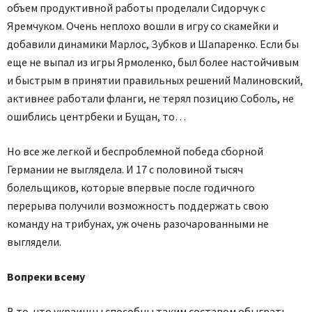
объем продуктивной работы проделали Сидорчук с
Яремчуком. Очень неплохо вошли в игру со скамейки и
добавили динамики Марлос, Зубков и Шапаренко. Если бы
еще не выпал из игры Ярмоленко, был более настойчивым
и быстрым в принятии правильных решений Малиновский,
активнее работали фланги, не терял позицию Соболь, не
ошиблись центрбеки и Бущан, то…
Но все же легкой и беспроблемной победа сборной
Германии не выглядела. И 17 с половиной тысяч
болельщиков, которые впервые после годичного
перерыва получили возможность поддержать свою
команду на трибунах, уж очень разочарованными не
выглядели.
Вопреки всему
В то, что украинцы способны таким составом обыграть