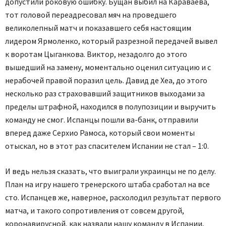
допустили роковую ошибку. Бущан выбил на Караваева,
тот головой переадресовал мяч на проведшего
великолепный матч и показавшего себя настоящим
лидером Ярмоленко, который разрезной передачей вывел
к воротам Цыганкова. Виктор, незадолго до этого
вышедший на замену, моментально оценил ситуацию и с
нерабочей правой поразил цель. Давид де Хеа, до этого
несколько раз страховавший защитников выходами за
пределы штрафной, находился в полупозиции и выручить
команду не смог. Испанцы пошли ва-банк, отправили
вперед даже Серхио Рамоса, который свои моменты
отыскал, но в этот раз спасителем Испании не стал – 1:0.
И ведь нельзя сказать, что выиграли украинцы не по делу.
План на игру нашего тренерского штаба сработал на все
сто. Испанцев же, наверное, расхолодил результат первого
матча, и такого сопротивления от совсем другой,
коронавирусной, как назвали нашу команду в Испании,