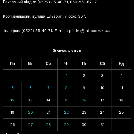
Рекламний відділ: (0522) 35-40-71, 050-961-67-17.
Кропивницький, вулиця Ельворті, 7, офіс 307.
Телефон: (0522) 35-40-71. E-mail: piadm@infocom.kr.ua.
Жовтень 2020
Пн
Вт
Ср
Чт
Пт
Сб
Нд
1
2
3
4
5
6
7
8
9
10
11
12
13
14
15
16
17
18
19
20
21
22
23
24
25
26
27
28
29
30
31