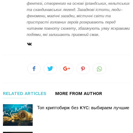
фентезі, створеного на основі ірландських, кельтських
та скандинавських легенд. Загадкові істоти, люди-
феномени, магічні загадки, містичні світи та
пристрасті головних героїв розкривають перед
читачем повноту сюжету, збагачують уяву яскравими
подіями, які залишають приємний смак.
RELATED ARTICLES
MORE FROM AUTHOR
Топ криптобирж без KYC: выбираем лучшие