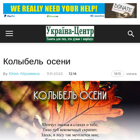
Колыбель осени
By
Юлия Абрамкина
11.11.2020
12:14
1815
views