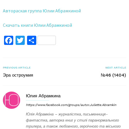
Автораская группа Юлии Абрамкиной
Скачать книги Юлии Абрамкиной
Facebook
Twitter
Поділитися
PREVIOUS ARTICLE
NEXT ARTICLE
Эра остроумия
№46 (1404)
Юлия Абрамкина
https://www.facebook.com/groups/autor.Juliette.Abramkin
Юлія Абрамкіна – журналістка, письменниця-
фантастка, авторка книг у стилі паранормального
трилера, а також любовного, героїчного та міського