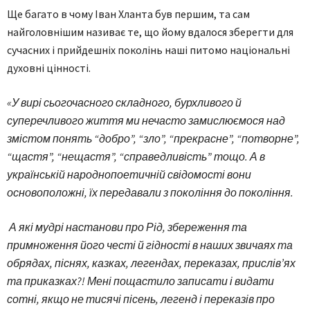
Ще багато в чому Іван Хланта був першим, та сам
найголовнішим називає те, що йому вдалося зберегти для
сучасних і прийдешніх поколінь наші питомо національні
духовні цінності.
«У вирі сьогочасного складного, бурхливого й
суперечливого життя ми нечасто замислюємося над
змістом понять “добро”, “зло”, “прекрасне”, “потворне”,
“щастя”, “нещастя”, “справедливість” тощо. А в
українській народнопоетичній свідомості вони
основоположні, їх передавали з покоління до покоління.
А які мудрі настанови про Рід, збереження та
примноження його честі й гідності в наших звичаях та
обрядах, піснях, казках, легендах, переказах, прислів’ях
та приказках?! Мені пощастило записати і видати
сотні, якщо не тисячі пісень, легенд і переказів про