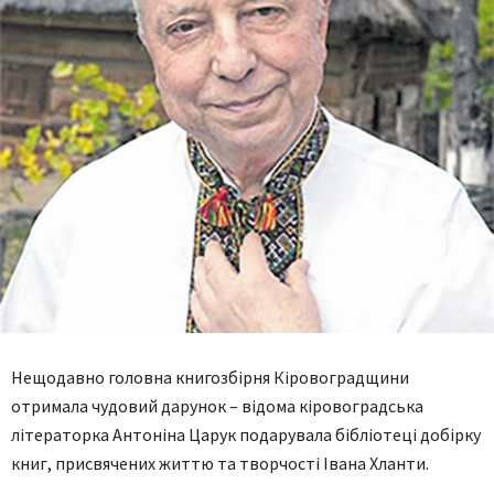
Нещодавно головна книгозбірня Кіровоградщини
отримала чудовий дарунок – відома кіровоградська
літераторка Антоніна Царук подарувала бібліотеці добірку
книг, присвячених життю та творчості Івана Хланти.