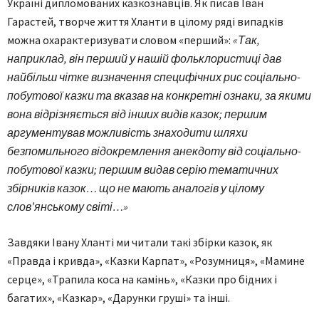
Україні дипломованих казкознавців. Як писав Іван
Гарастей, творче життя Хланти в цілому ряді випадків
можна охарактеризувати словом «перший»:
«Так,
наприклад, він перший у нашій фольклористиці дав
найбільш чітке визначення специфічних рис соціально-
побутової казки та вказав на конкретні ознаки, за якими
вона відрізняється від інших видів казок; першим
аргументував можливість знаходити шляхи
безпомильного відокремлення анекдоту від соціально-
побутової казки; першим видав серію тематичних
збірників казок… що не мають аналогів у цілому
слов’янському світі…»
Завдяки Івану Хланті ми читали такі збірки казок, як
«Правда і кривда», «Казки Карпат», «Розумниця», «Мамине
серце», «Трапила коса на камінь», «Казки про бідних і
багатих», «Казкар», «Дарунки груші» та інші.