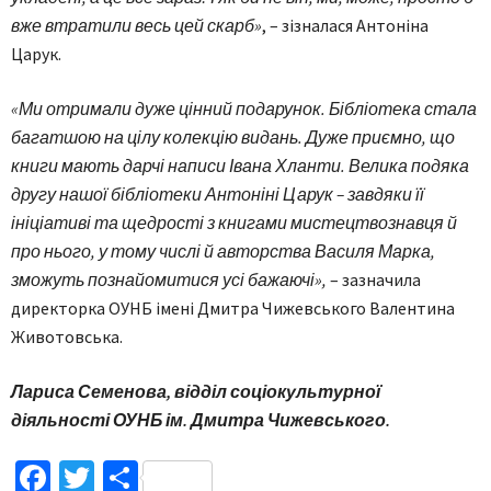
вже втратили весь цей скарб»
, – зізналася Антоніна
Царук.
«Ми отримали дуже цінний подарунок. Бібліотека стала
багатшою на цілу колекцію видань. Дуже приємно, що
книги мають дарчі написи Івана Хланти. Велика подяка
другу нашої бібліотеки Антоніні Царук – завдяки її
ініціативі та щедрості з книгами мистецтвознавця й
про нього, у тому числі й авторства Василя Марка,
зможуть познайомитися усі бажаючі»,
– зазначила
директорка ОУНБ імені Дмитра Чижевського Валентина
Животовська.
Лариса Семенова, відділ соціокультурної
діяльності ОУНБ ім. Дмитра Чижевського.
Facebook
Twitter
Поділитися