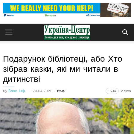
Подарунок бібліотеці, або Хто
зібрав казки, які ми читали в
дитинстві
By
Влас. інф.
20.04.2021
12:35
1634
views