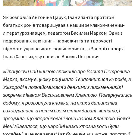
Як розповіла Антоніна Царук, Іван Хланта протягом
багатьох років товаришував з нашим земляком-вченим-
літературознавцем, педагогом Василем Марком. Одна з
подарованих нею книг – нарис життя та творчості
відомого українського фольклориста – «Заповітна зоря
Івана Хланти», яку написав Василь Петрович.
«Працюючи над книгою споминів про Василя Петровича
Марка, якому в цьому році мало б виповнитися 85 років, в
Ужгороді я познайомилася з деякими з письменників і
зокрема з Іваном Васильовичем Хлантою. Повернувшись
додому, я розгорнула книжки, на яких з дитинства
виховувалася, а потім своїм дітям давала читати, і
зрозуміла, що впорядковані вони Іваном Хлантою. Боже!
Мені здавалося, що народні казки хтозна коли були
укладені, а це все зараз! І як би не він, ми, може, просто б