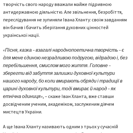
творчість свого народу вважали майже підривною
антидержавною діяльністю. Але звільнення, безробіття,
переслідування не зупиняли Івана Хланту: своїм завданням
він бачив і бачить зберігання духовних цінностей
української нації.
«Пісня, казка – взагалі народнопоетична творчість – є
для мене єдиною незрадливою подругою, відрадою і, без
перебільшення, смислом мого життя. Головне –
зберегти від забуття залишки духовної культури
нашого народу, бо коли вмирають обряди і традиції в
царині духовної культури, тоді вмирає й народ – як
етнічна одиниця»
, – скаже Іван Хланта, вже ставши
досвідченим ученим, академіком, заслуженим діячем
мистецтв України.
А ще Івана Хланту називають одним з трьох у сучасній