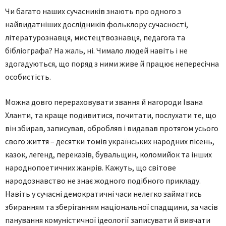
Чи багато наших сучасників знають про одного з
найвидатніших дослідників фольклору сучасності,
літературознавця, мистецтвознавця, педагога та
бібліографа? На жаль, ні. Чимало людей навіть і не
здогадуються, що поряд з ними живе й працює непересічна
особистість.
Можна довго перераховувати звання й нагороди Івана
Хланти, та краще подивитися, почитати, послухати те, що
він збирав, записував, обробляв і видавав протягом усього
свого життя – десятки томів українських народних пісень,
казок, легенд, переказів, бувальщин, коломийок та інших
народнопоетичних жанрів. Кажуть, що світове
народознавство не знає жодного подібного прикладу.
Навіть у сучасні демократичні часи нелегко займатись
збиранням та зберіганням національної спадщини, за часів
панування комуністичної ідеології записувати й вивчати