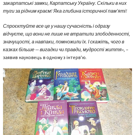
закарпатські замки, Карпатську Україну. Скільки в них
туги за рідним краєм! Яка глибина історичної пам’яті!
Спроєктуйте все це у нашу сучасність і одразу
відчуєте, що вони не лише не втратили злободенності,
значущості, а навпаки, помножили їх. І скажіть, чого в
казках більше — вигадки чи правди, мудрості життя»,
–
заявив науковець в одному з інтерв’ю.