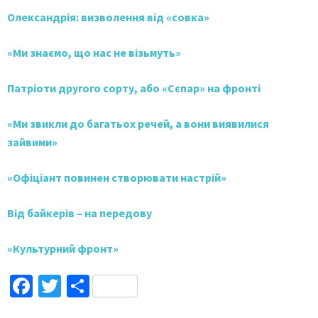
Олександрія: визволення від «совка»
«Ми знаємо, що нас не візьмуть»
Патріоти другого сорту, або «Сєпар» на фронті
«Ми звикли до багатьох речей, а вони виявилися
зайвими»
«Офіціант повинен створювати настрій»
Від байкерів – на передову
«Культурний фронт»
Facebook
Twitter
Поділитися