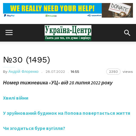
№30 (1495)
By
Андрій Флоренко
28.07.2022
14:55
2393
views
Номер тижневика «УЦ» від
28
липня 2022 року
Хвилі війни
У зруйнований будинок на Попова повертається життя
Чи згодиться буре вугілля?