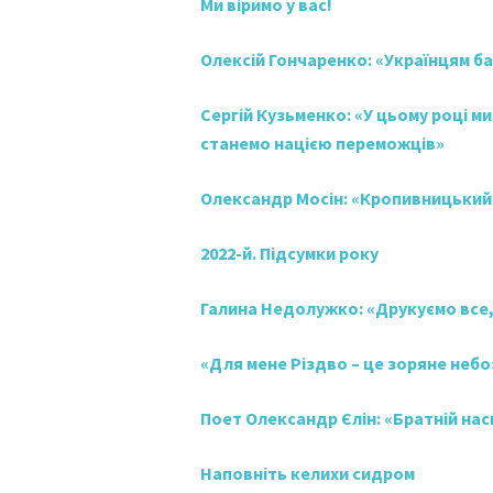
Ми віримо у вас!
Олексій Гончаренко: «Українцям 
Сергій Кузьменко: «У цьому році м
станемо нацією переможців»
Олександр Мосін: «Кропивницький 
2022-й. Підсумки року
Галина Недолужко: «Друкуємо все
«Для мене Різдво – це зоряне небо
Поет Олександр Єлін: «Братній на
Наповніть келихи сидром