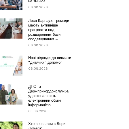
не змінює
06.08.2026
Леся Карнаух: Громади
мають активніше
працювати над
розширенням бази
оподаткування –...
06.08.2026
Нові підходи до виплати
“дитячих” допомог
06.08.2026
ДПС та
Держприкордонслужба
удосконалюють
електронний обмін
інформацією
03.08.2026
Хто зняв чари з Лори
Лумер?