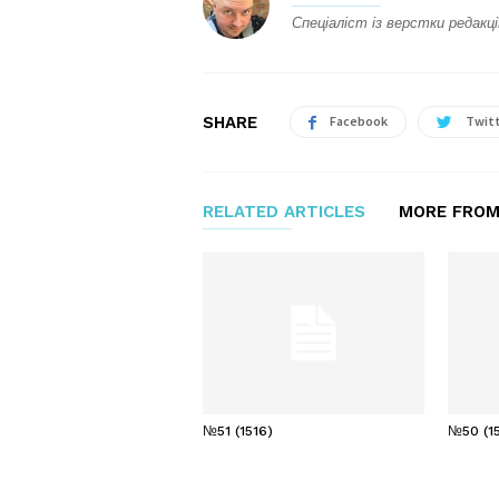
Спеціаліст із верстки редакці
SHARE
Facebook
Twit
RELATED ARTICLES
MORE FROM
№51 (1516)
№50 (15