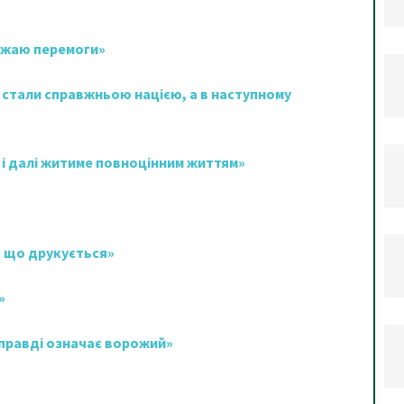
бажаю перемоги»
и стали справжньою нацією, а в наступному
і далі житиме повноцінним життям»
, що друкується»
»
справді означає ворожий»