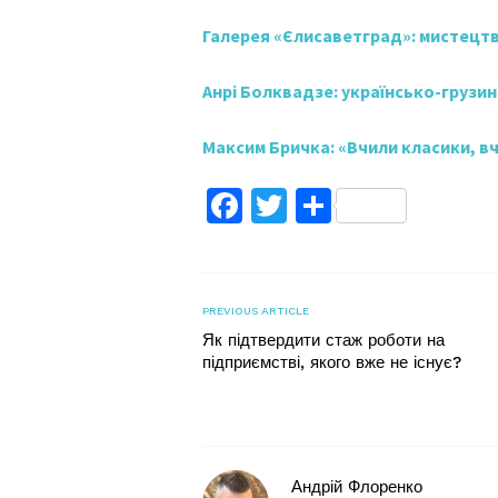
Галерея «Єлисаветград»: мистецт
Анрі Болквадзе: українсько-грузи
Максим Бричка: «Вчили класики, вч
Facebook
Twitter
Поділитис
PREVIOUS ARTICLE
Як підтвердити стаж роботи на
підприємстві, якого вже не існує?
Андрій Флоренко