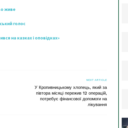
во живе
нський голос
ився на казках і оповідках»
я
NEXT ARTICLE
У Кропивницькому хлопець, який за
півтора місяці пережив 12 операцій,
потребує фінансової допомоги на
лікування