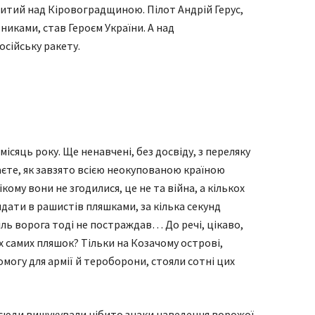
битий над Кіровоградщиною. Пілот Андрій Герус,
никами, став Героєм України. А над
сійську ракету.
ісяць року. Ще ненавчені, без досвіду, з переляку
аєте, як завзято всією неокупованою країною
ому вони не згодилися, це не та війна, а кількох
кидати в рашистів пляшками, за кілька секунд
ль ворога тоді не постраждав… До речі, цікаво,
х самих пляшок? Тільки на Козачому острові,
омогу для армії й тероборони, стояли сотні цих
 усюди вишукували нібито знаки наведення ворожої