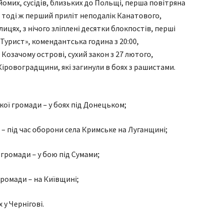
найомих, сусідів, близьких до Польщі, перша повітряна
 тоді ж перший приліт неподалік Канатового,
лицях, з нічого зліплені десятки блокпостів, перші
«Турист», комендантська година з 20:00,
озачому острові, сухий закон з 27 лютого,
Кіровоградщини, які загинули в боях з рашистами.
ої громади – у боях під Донецьком;
– під час оборони села Кримське на Луганщині;
громади – у бою під Сумами;
ромади – на Київщині;
 у Чернігові.