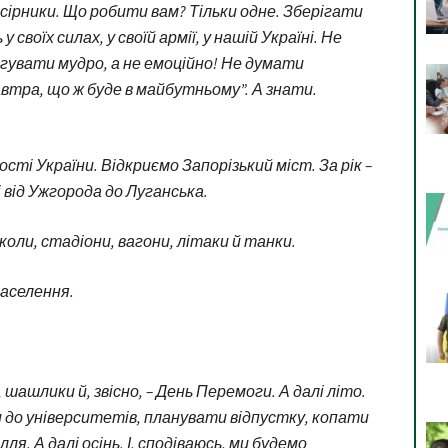
 сірники. Що робити вам? Тільки одне. Зберігати
 своїх силах, у своїй армії, у нашій Україні. Не
агувати мудро, а не емоційно! Не думати
втра, що ж буде в майбутньому”. А знати.
сті України. Відкриємо Запорізький міст. За рік –
 від Ужгорода до Луганська.
оли, стадіони, вагони, літаки й танки.
аселення.
і, шашлики й, звісно, – День Перемоги. А далі літо.
до університетів, планувати відпустку, копати
ля. А далі осінь. І, сподіваюсь, ми будемо