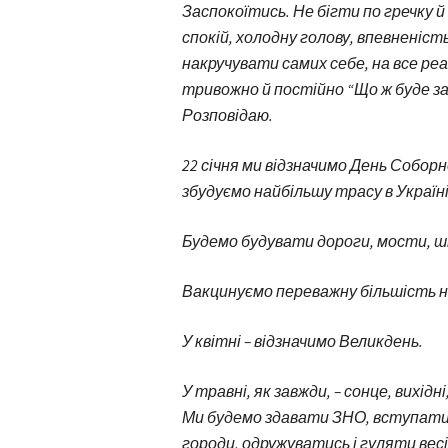
Заспокоїтись. Не бігти по гречку й
спокій, холодну голову, впевненість у
накручувати самих себе, на все ре
тривожно й постійно “Що ж буде за
Розповідаю.
22 січня ми відзначимо День Соборно
збудуємо найбільшу трасу в Україні
Будемо будувати дороги, мости, шк
Вакцинуємо переважну більшість н
У квітні – відзначимо Великдень.
У травні, як завжди, – сонце, вихідн
Ми будемо здавати ЗНО, вступати 
городи, одружуватись і гуляти весіл