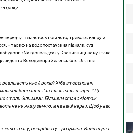
го року.
е передчуттям чогось поганого, тривога, напруга
ося, – тариф на водопостачання підняли, суд
 побудови «Макдональдса» у Кропивницькому і таке
президента Володимира Зеленського 19 січня
не реальність уже 8 років? Хіба вторгнення
 масштабної війни з’явилась тільки зараз? Ці
ни не стали більшими. Більшим став ажіотаж
ають не на нашу землю, а на ваші нерви. Щоб у вас
охилого віку, потрібно це зрозуміти. Видихнути.