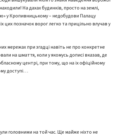
знаходили! На дахах будинків, просто на землі,
ізею» у Кропивницькому – недобудови Палацу
усіх цих позначок ворог легко та прицільно влучав у
них мережах при згадці навіть не про конкретне
рвали на шмаття, коли у якомусь дописі вказав, де
бласному центрі, при тому, що на їх офіційному
тому доступі…
були головними на той час. Ще майже ніхто не