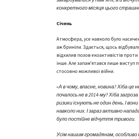
конкретного місяця цього страшно
Січень
Атмосфера, усе навколо було насичен
аж бриніли. Здається, щось відбувал
відхилив позов екоактивістів проти
інше. Але запам’ятався лише виступ 
стосовно можливої війни.
«А в чому, власне, новина? Хіба це 
почалось не в 2014-му? Хіба загроза
ризики існують не один день. І во
навколо них. І зараз активно напад
було постійне відчуття тривоги.
Усім нашим громадянам, особливо п