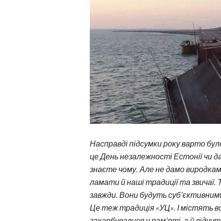
Насправді підсумки року варто бул
це День незалежності Естонії чи д
знаєте чому. Але не дамо виродкам,
ламати й наші традиції та звичаї. 
завжди. Вони будуть суб’єктивним
Це теж традиція «УЦ». І містять вон
закарбувалися у пам’яті, а й відчу