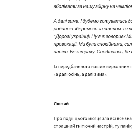
вболівати за нашу збірну на чемпіо
А далі зима. І будемо готуватись до
родиною зберемось за столом. І я в
“Дорогі українці! Ну я ж говорив? М
провокації. Ми були спокійними, си
паніки. Без страху. Сподіваюсь, без в
Із передбаченого нашим верхов­ним 
«а далі осінь, а далі зима».
Лютий
Про події цього місяця зла всі все з
страшний гнітючий настрій, ту панік