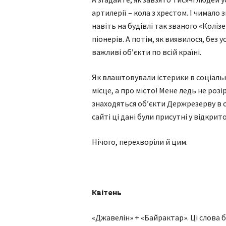
артилерії – кола з хрестом. І чимало 
навіть на будівлі так званого «Кол
піонерів. А потім, як виявилося, без 
важливі об’єкти по всій країні.
Як влаштовували істерики в соціаль
місце, а про місто! Мене ледь не розі
знаходяться об’єкти Держрезерву в о
сайті ці дані були присутні у відкри
Нічого, перехворіли й цим.
Квітень
«Джавелін» + «Байрактар». Ці слова 