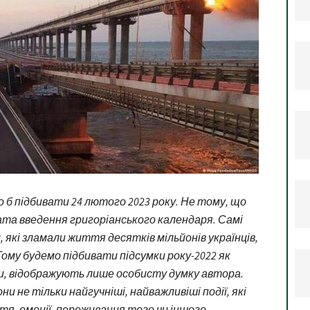
о б підбивати 24 лютого 2023 року. Не тому, що
ата введення григоріанського календаря. Самі
 які зламали життя десятків мільйонів українців,
Тому будемо підбивати підсумки року-2022 як
и, відображують лише особисту думку автора.
и не тільки найгучніші, найважливіші події, які
ття, емоції, переживання того чи іншого