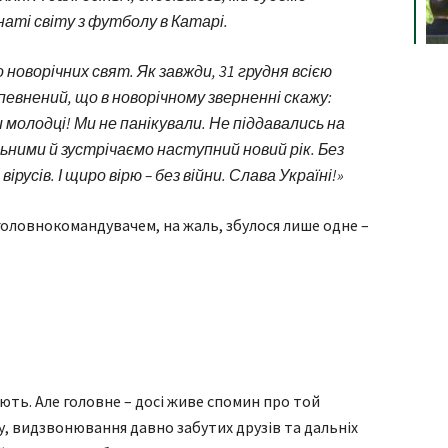
наті світу з футболу в Катарі.
 новорічних свят. Як завжди, 31 грудня всією
певнений, що в новорічному зверненні скажу:
и молодці! Ми не панікували. Не піддавались на
льними й зустрічаємо наступний новий рік. Без
ірусів. І щиро вірю – без війни. Слава Україні!»
головнокомандувачем, на жаль, збулося лише одне –
нають. Але головне – досі живе спомин про той
у, видзвонювання давно забутих друзів та дальніх