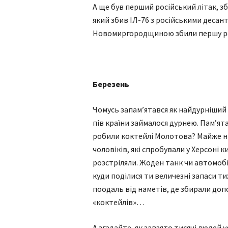
А ще був перший російський літак, з
який збив ІЛ-76 з російськими десант
Новомиргородщиною збили першу ро
Березень
Чомусь запам’ятався як найдурніший м
пів країни займалося дурнею. Пам’ят
робили коктейлі Молотова? Майже нік
чоловіків, які спробували у Херсоні 
розстріляли. Жоден танк чи автомобі
куди поділися ти величезні запаси ти
поодаль від наметів, де збирали доп
«коктейлів»…
А згадайте, як завзято тисячі людей