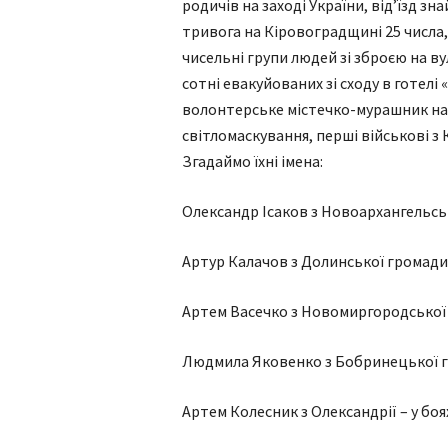
родичів на заході України, від’їзд з
тривога на Кіровоградщині 25 числа,
чисельні групи людей зі зброєю на ву
сотні евакуйованих зі сходу в готелі 
волонтерське містечко-мурашник на К
світломаскування, перші військові з 
Згадаймо їхні імена:
Олександр Ісаков з Новоархангельськ
Артур Калачов з Долинської громади 
Артем Васечко з Новомиргородської 
Людмила Яковенко з Бобринецької г
Артем Колесник з Олександрії – у боях