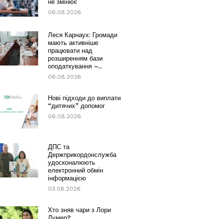
не змінює
06.08.2026
Леся Карнаух: Громади
мають активніше
працювати над
розширенням бази
оподаткування –...
06.08.2026
Нові підходи до виплати
“дитячих” допомог
06.08.2026
ДПС та
Держприкордонслужба
удосконалюють
електронний обмін
інформацією
03.08.2026
Хто зняв чари з Лори
Лумер?