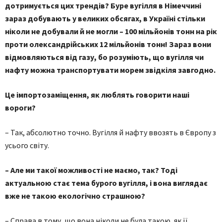
дотримується цих трендів? Буре вугілля в Німеччині
зараз добувають у великих обсягах, в Україні стільки
ніколи не добували й не могли – 100 мільйонів тонн на рік
проти олександрійських 12 мільйонів тонн! Зараз вони
відмовляються від газу, бо розуміють, що вугілля чи
нафту можна транспортувати морем звідкіля завгодно.
Це імпортозаміщення, як люблять говорити наші
вороги?
– Так, абсолютно точно. Вугілля й нафту ввозять в Європу з
усього світу.
– Але ми такої можливості не маємо, так? Тоді
актуальною стає тема бурого вугілля, і вона виглядає
вже не такою екологічно страшною?
– Справа в тому, що вона ніколи не була такою, як її