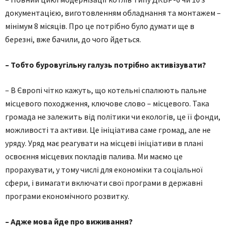
документацією, виготовленням обладнання та монтажем –
мінімум 8 місяців. Про це потрібно було думати ще в
березні, вже бачили, до чого йдеться.
– Тобто буровугільну галузь потрібно активізувати?
– В Європі чітко кажуть, що котельні спалюють пальне
місцевого походження, ключове слово – місцевого. Така
громада не залежить від політики чи екологів, це її фонди,
можливості та активи. Це ініціатива саме громад, але не
уряду. Уряд має реагувати на місцеві ініціативи в плані
освоєння місцевих покладів палива. Ми маємо це
прорахувати, у тому числі для економіки та соціальної
сфери, і вимагати включати свої програми в державні
програми економічного розвитку.
– Адже мова йде про виживання?