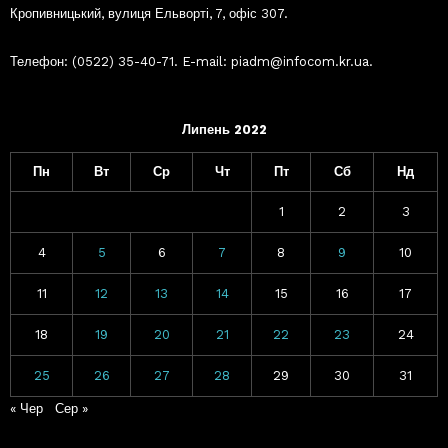
Кропивницький, вулиця Ельворті, 7, офіс 307.
Телефон: (0522) 35-40-71. E-mail: piadm@infocom.kr.ua.
Липень 2022
Пн
Вт
Ср
Чт
Пт
Сб
Нд
1
2
3
4
5
6
7
8
9
10
11
12
13
14
15
16
17
18
19
20
21
22
23
24
25
26
27
28
29
30
31
« Чер
Сер »