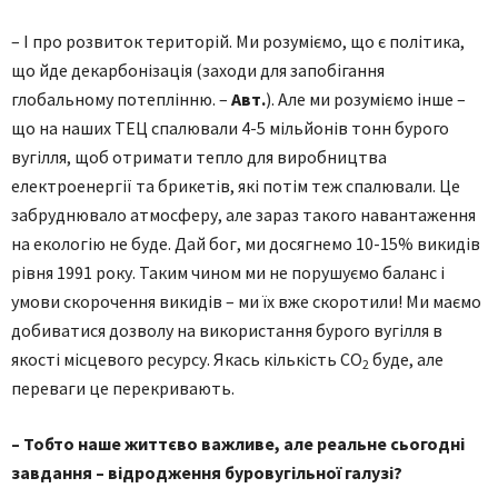
– І про розвиток територій. Ми розуміємо, що є політика,
що йде декарбонізація (заходи для запобігання
глобальному потеплінню. –
Авт.
). Але ми розуміємо інше –
що на наших ТЕЦ спалювали 4-5 мільйонів тонн бурого
вугілля, щоб отримати тепло для виробництва
електроенергії та брикетів, які потім теж спалювали. Це
забруднювало атмосферу, але зараз такого навантаження
на екологію не буде. Дай бог, ми досягнемо 10-15% викидів
рівня 1991 року. Таким чином ми не порушуємо баланс і
умови скорочення викидів – ми їх вже скоротили! Ми маємо
добиватися дозволу на використання бурого вугілля в
якості місцевого ресурсу. Якась кількість CO
буде, але
2
переваги це перекривають.
– Тобто наше життєво важливе, але реальне сьогодні
завдання – відродження буровугільної галузі?