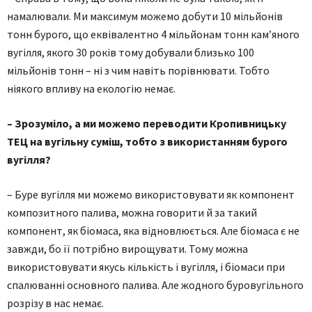
намалювали. Ми максимум можемо добути 10 мільйонів
тонн бурого, що еквівалентно 4 мільйонам тонн кам’яного
вугілля, якого 30 років тому добували близько 100
мільйонів тонн – ні з чим навіть порівнювати. Тобто
ніякого впливу на екологію немає.
– Зрозуміло, а ми можемо переводити Кропивницьку
ТЕЦ на вугільну суміш, тобто з використанням бурого
вугілля?
– Буре вугілля ми можемо використовувати як компонент
композитного палива, можна говорити й за такий
компонент, як біомаса, яка відновлюється. Але біомаса є не
завжди, бо її потрібно вирощувати. Тому можна
використовувати якусь кількість і вугілля, і біомаси при
спалюванні основного палива. Але жодного буровугільного
розрізу в нас немає.