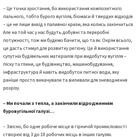
– Це точка зростання, бо використання композитного
пального, тобто бурого вугілля, біомаси й твердих відходів
– це не лише вихід з паливної кризи, яка колись закінчиться.
Але на той час у нас будуть добувні та переробні
потужності, тож ми будемо бачити, що та як. Окрім всього,
це дасть стимул для розвитку регіону. Це й використання
супутніх будівельних матеріалів при видобутку вугілля –
піску та глини, це будівництво, машинобудування,
інфраструктура й навіть видобуток питної води, яку
раніше просто викачували та виливали для зневоднення
розрізу.
– Ми почали з тепла, а закінчили відродженням
буровугільної галузі…
– Звісно, бо одне робоче місце в гірничій промисловості
створює від 3 до 10 робочих місць в інших галузях.