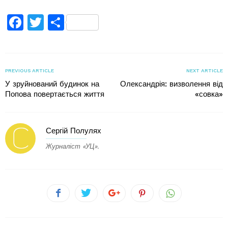
Facebook
Twitter
Поділитися
PREVIOUS ARTICLE
NEXT ARTICLE
У зруйнований будинок на
Олександрія: визволення від
Попова повертається життя
«совка»
Сергій Полулях
Журналіст «УЦ».