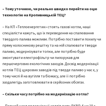
– Тому уточнюю, чи реально швидко перейти на оцю
технологію на Кропивницькій ТЕЦ?
– На КП «Теплоенергетик» стоять газові котли, наші
спеціалісти кажуть, що їх переведення на спалювання
твердого палива можливе. Потрібно поставити похилу чи
пряму колосникову решітку та на ній спалювати тверде
паливо, модернізувати топки, але потрібно буде
змонтувати електрофільтр чи пилорукав для
першочергових екологічних заходів. Досвід модернізації
котлів ТЕЦ цукрових заводів під тверде паливо у нас є, у
тому числі й на вугілля та біомасу, але її потрібно
заздалегідь заготовлювати в серйозних обсягах.
– Скільки часу потрібно на модернізацію котла?
– Повний цикл модернізації котлів типу ДКВР-6 чи 10 з