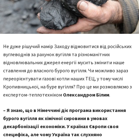
Не дуже рішучий намір Заходу відмовитися від російських
вуглеводнів за рахунок вугілля та різноманітних
відновлювальних джерел енергії мусить змінити наше
ставлення до власного бурого вугілля. Чи можливо зараз
переорієнтувати газові котли наших ТЕЦ, у тому числі
Кропивницької, на буре вугілля? Про це ми розмовляємо з
експертом-теплотехніком
Олександром Білим
.
– Я знаю, що в Німеччині діє програма використання
бурого вугілля як хімічної сировини в умовах
декарбонізації економіки. У країнах Європи своя
специфіка, але чому Україна так слухняно