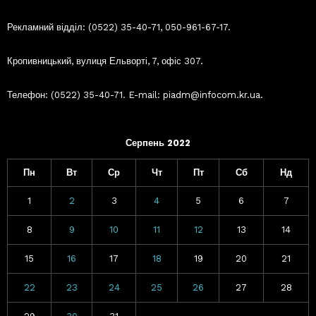
Рекламний відділ: (0522) 35-40-71, 050-961-67-17.
Кропивницький, вулиця Ельворті, 7, офіс 307.
Телефон: (0522) 35-40-71. E-mail: piadm@infocom.kr.ua.
Серпень 2022
Пн
Вт
Ср
Чт
Пт
Сб
Нд
1
2
3
4
5
6
7
8
9
10
11
12
13
14
15
16
17
18
19
20
21
22
23
24
25
26
27
28