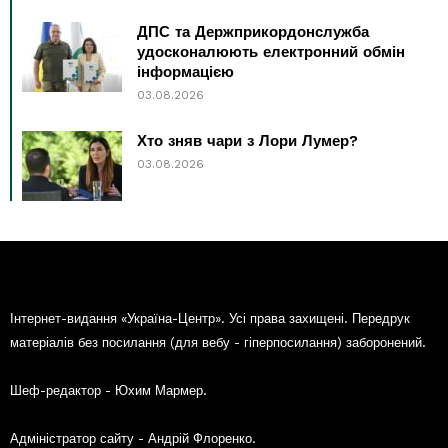
ДПС та Держприкордонслужба
удосконалюють електронний обмін
інформацією
03.08.2026
Хто зняв чари з Лори Лумер?
03.08.2026
Інтернет-видання «Україна-Центр». Усі права захищені. Передрук
матеріалів без посилання (для вебу - гіперпосилання) заборонений.
Шеф-редактор - Юхим Мармер.
Адміністратор сайту - Андрій Флоренко.