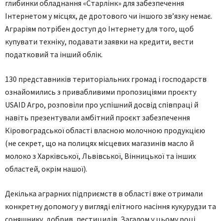
глибинки обладнання «Старлінк» для забезпечення
Інтернетом у місцях, де дротового чи іншого зв’язку немає.
Аграріям потрібен доступ до Інтернету для того, щоб
купувати техніку, подавати заявки на кредити, вести
податковий та інший облік.
130 представників територіальних громад і господарств
ознайомились з привабливими пропозиціями проєкту
USAID Агро, розповіли про успішний досвід співпраці й
навіть презентували амбітний проєкт забезпечення
Кіровоградської області власною молочною продукцією
(не секрет, що на полицях місцевих магазинів масло й
молоко з Харківської, Львівської, Вінницької та інших
областей, окрім нашої).
Декілька аграрних підприємств в області вже отримали
конкретну допомогу у вигляді елітного насіння кукурудзи та
соняшнику, добрив, пестицидів. Загалом у цьому році