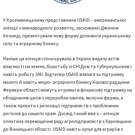
У Кропивницькому представники USAID – американської
агенції з міжнародного розвитку, заснованої Джоном
Кеннеді, презентували нову форму допомоги українському
селу та аграрному бізнесу.
Раніше ця агенція спонсорувала в Україні видачу актів
власності на землю, боротьбу зі СНІДом та туберкульозом і
навіть роботу ЗМІ. Відтепер USAID взялася за підтримку
малого й навіть мікро- аграрного бізнесу Кіровоградщини.
Фермери області можуть отримати фінансову підтримку на
обладнання цехів з переробки овочів, молочні ферми, а
також проєкти з релокації підприємств з проблемних
регіонів до нашого краю. Досвід такий вже є – агенція
оплатила переміщення ряду агропідприємств з Харківщини
до Вінницької області. USAID навіть купує для аграріїв з