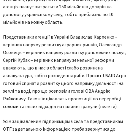
агенція планує витратити 250 мільйонів доларів на
допомогу українському селу, тобто приблизно по 10
мільйонів на кожну область.
Представники агенції в Україні Владислав Карпенко –
керівник напряму розвитку аграрних ринків, Олександр
Осовець – керівник напряму розвитку допоміжних послуг,
Сергій Кубах – керівник напряму земельної реформи
вважають, що в нас в області слабо розвинена
аквакультура, тобто розведення риби. Проєкт USAID Агро
готовий сприяти розвитку цього напрямку діяльності на
землі та воді, про що розповіли голові ОВА Андрію
Райковичу. Також їх цікавлять пропозиції по переробці
соломи та інших відходів на паливні гранули (пелети).
Усім зацікавленим підприємцям з села та представникам
ОТГ за детальною інформацією треба звернутися до