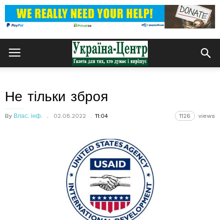
Не тільки зброя
By
Влас. інф.
02.08.2022
11:04
1126
views