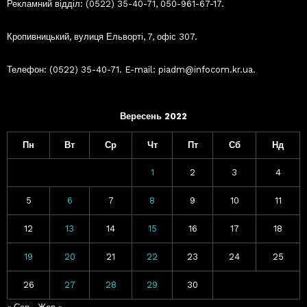
Рекламний відділ: (0522) 35-40-71, 050-961-67-17.
Кропивницький, вулиця Ельворті, 7, офіс 307.
Телефон: (0522) 35-40-71. E-mail: piadm@infocom.kr.ua.
Вересень 2022
Пн
Вт
Ср
Чт
Пт
Сб
Нд
1
2
3
4
5
6
7
8
9
10
11
12
13
14
15
16
17
18
19
20
21
22
23
24
25
26
27
28
29
30