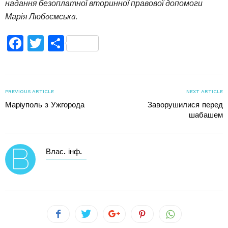
надання безоплатної вторинної правової допомоги
Марія Любoємськa.
Facebook
Twitter
Поділитися
PREVIOUS ARTICLE
NEXT ARTICLE
Маріуполь з Ужгорода
Заворушилися перед
шабашем
Влас. інф.