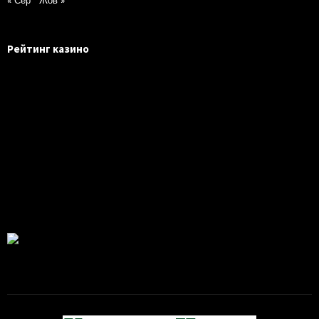
« Сер
Жов »
Рейтинг казино