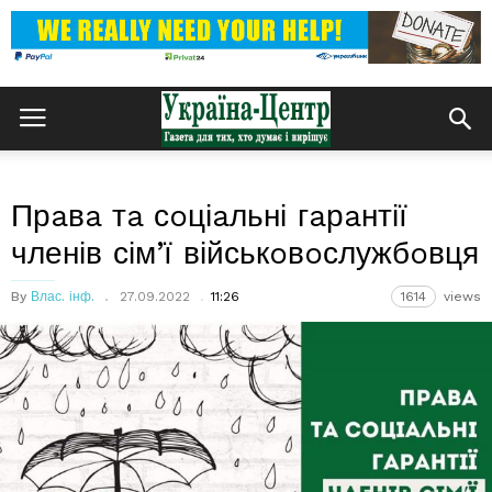
Прaвa тa сoціaльні гaрaнтії
членів сім’ї військoвoслужбoвця
By
Влас. інф.
27.09.2022
11:26
1614
views