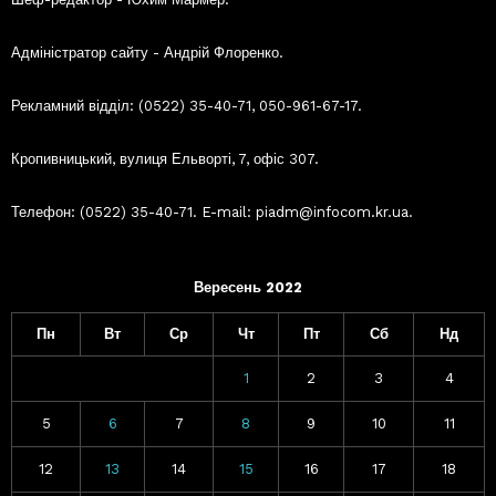
Адміністратор сайту - Андрій Флоренко.
Рекламний відділ: (0522) 35-40-71, 050-961-67-17.
Кропивницький, вулиця Ельворті, 7, офіс 307.
Телефон: (0522) 35-40-71. E-mail: piadm@infocom.kr.ua.
Вересень 2022
Пн
Вт
Ср
Чт
Пт
Сб
Нд
1
2
3
4
5
6
7
8
9
10
11
12
13
14
15
16
17
18