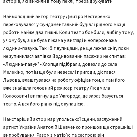
акторів, які вижили в тому пеклі, треба друкувати.
Наймолодший актор театру Дмитро Нестеренко
переховувався у фундаментальній будівлі рідного місця
роботи майже два тижні. Коли театр бомбили, вибіг у тому,
у чому був, а це була піжама у вигляді кіноперсонажа
людини-павука. Так і біг вулицями, де ще лежав сніг, поки
не зупинилася автівка й здивований пасажир не спитав:
«Людина-павук?» Хлопця підібрали, довезли до села
Мелекіно, потім ще були невеселі пригоди, дістався
Львова, влаштувався на роботу офіціантом, а там його
вже знайшла головний режисер театру Людмила
Колосович і витягнула до Ужгорода, де зараз базується
театр. А вся його рідня під окупацією…
Найстаріший актор маріупольської сцени, заслужений
артист України Анатолій Шевченко пройшов ще страшніші
випробування. Разом з матір’ю та сестрою він