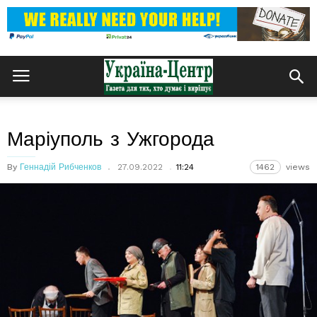
Маріуполь з Ужгорода
By
Геннадій Рибченков
27.09.2022
11:24
1462
views