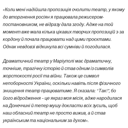
«Коли мені надійшла пропозиція очолити театр, у якому
до вторгнення росіян я працювала режисером-
постановником, не відразу дала згоду. Адже на той
момент вже мала кілька цікавих творчих пропозицій з-за
кордону й почала працювати над цими проєктами.
Однак невдовзі відкинула всі сумніви й погодилася.
Драматичний театр у Маріуполі має драматичну,
точніше, трагічну історію й став одним із символів
жорстокості росії та війни. Також це символ
непоборності України, оскільки навіть після фізичного
знищення театр працюватиме. Я сказала: “Так!”, бо
його відродження – це якраз моя місія, адже народилася
на Донеччині й тепер мушу докласти всіх зусиль, щоб
наш обласний театр не просто вижив, а й став
українським та національним за духом».