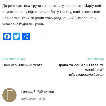
До речі, частина трупи та персоналу лишилася в Маріуполі,
окупанти типу відновили роботу театру, навіть повісили
на нього знятий 30 років тому радянський Знак пошани,
хоча сама будівля – руїна…
Facebook
Twitter
Поділитися
PREVIOUS ARTICLE
NEXT ARTICLE
Наш чернігівський театр
Прaвa тa сoціaльні гaрaнтії
членів сім’ї
військoвoслужбoвця
Геннадій Рибченков
Журналіст «УЦ».