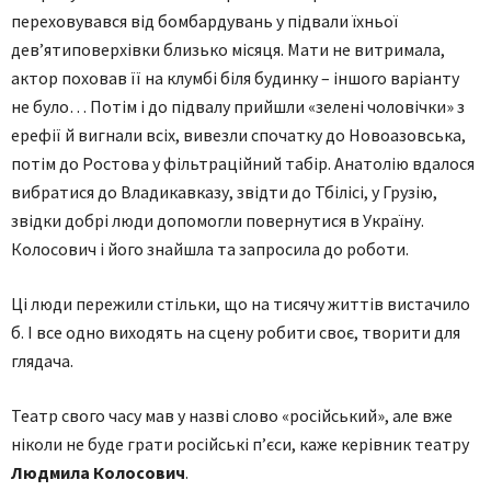
переховувався від бомбардувань у підвали їхньої
дев’ятиповерхівки близько місяця. Мати не витримала,
актор поховав її на клумбі біля будинку – іншого варіанту
не було… Потім і до підвалу прийшли «зелені чоловічки» з
ерефії й вигнали всіх, вивезли спочатку до Новоазовська,
потім до Ростова у фільтраційний табір. Анатолію вдалося
вибратися до Владикавказу, звідти до Тбілісі, у Грузію,
звідки добрі люди допомогли повернутися в Україну.
Колосович і його знайшла та запросила до роботи.
Ці люди пережили стільки, що на тисячу життів вистачило
б. І все одно виходять на сцену робити своє, творити для
глядача.
Театр свого часу мав у назві слово «російський», але вже
ніколи не буде грати російські п’єси, каже керівник театру
Людмила Колосович
.