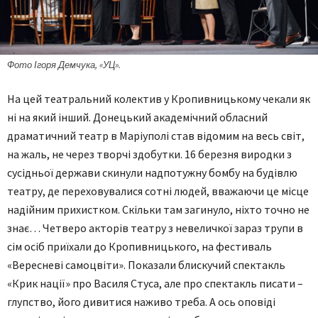
Фото Ігоря Демчука, «УЦ».
На цей театральний колектив у Кропивницькому чекали як
ні на який інший. Донецький академічний обласний
драматичний театр в Маріуполі став відомим на весь світ,
на жаль, не через творчі здобутки. 16 березня виродки з
сусідньої держави скинули надпотужну бомбу на будівлю
театру, де переховувалися сотні людей, вважаючи це місце
надійним прихистком. Скільки там загинуло, ніхто точно не
знає… Четверо акторів театру з невеличкої зараз трупи в
сім осіб приїхали до Кропивницького, на фестиваль
«Вересневі самоцвіти». Показали блискучий спектакль
«Крик нації» про Василя Стуса, але про спектакль писати –
глупство, його дивитися наживо треба. А ось оповіді