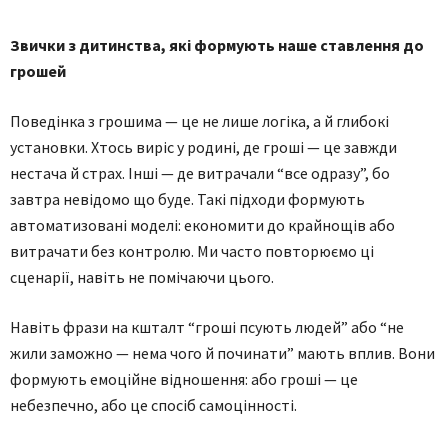
Звички з дитинства, які формують наше ставлення до
грошей
Поведінка з грошима — це не лише логіка, а й глибокі
установки. Хтось виріс у родині, де гроші — це завжди
нестача й страх. Інші — де витрачали “все одразу”, бо
завтра невідомо що буде. Такі підходи формують
автоматизовані моделі: економити до крайнощів або
витрачати без контролю. Ми часто повторюємо ці
сценарії, навіть не помічаючи цього.
Навіть фрази на кшталт “гроші псують людей” або “не
жили заможно — нема чого й починати” мають вплив. Вони
формують емоційне відношення: або гроші — це
небезпечно, або це спосіб самоцінності.