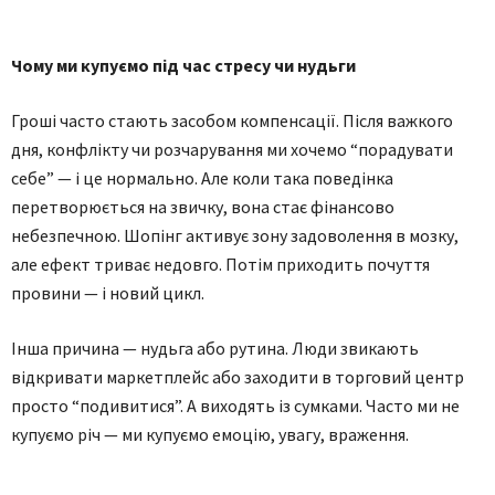
Чому ми купуємо під час стресу чи нудьги
Гроші часто стають засобом компенсації. Після важкого
дня, конфлікту чи розчарування ми хочемо “порадувати
себе” — і це нормально. Але коли така поведінка
перетворюється на звичку, вона стає фінансово
небезпечною. Шопінг активує зону задоволення в мозку,
але ефект триває недовго. Потім приходить почуття
провини — і новий цикл.
Інша причина — нудьга або рутина. Люди звикають
відкривати маркетплейс або заходити в торговий центр
просто “подивитися”. А виходять із сумками. Часто ми не
купуємо річ — ми купуємо емоцію, увагу, враження.