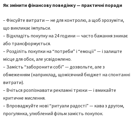
Як змінити фінансову поведінку — практичні поради
– Фіксуйте витрати — не для контролю, а щоб зрозуміти,
що викликає імпульси.
– Відкладіть покупку на 24 години — часто бажання зникає
або трансформується.
– Розділіть покупки на “потреби” і “емоції” — і залиште
місце для обох, але усвідомлено.
– Замість “заборонити собі” — дозвольте, але з
обмеженням (наприклад, щомісячний бюджет на спонтанні
витрати).
– Вчіться розпізнавати рекламні трюки — і вмикайте
критичне мислення.
– Впроваджуйте нові “ритуали радості” — кава з другом,
прогулянка, улюблений фільм замість покупок.