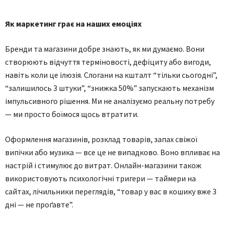
Як маркетинг грає на наших емоціях
Бренди та магазини добре знають, як ми думаємо. Вони
створюють відчуття терміновості, дефіциту або вигоди,
навіть коли це ілюзія. Слогани на кшталт “тільки сьогодні”,
“залишилось 3 штуки”, “знижка 50%” запускають механізм
імпульсивного рішення. Ми не аналізуємо реальну потребу
— ми просто боїмося щось втратити.
Оформлення магазинів, розклад товарів, запах свіжої
випічки або музика — все це не випадково. Воно впливає на
настрій і стимулює до витрат. Онлайн-магазини також
використовують психологічні тригери — таймери на
сайтах, лічильники переглядів, “товар у вас в кошику вже 3
дні — не проґавте”.