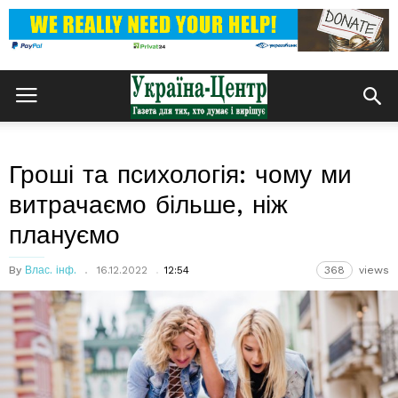
Гроші та психологія: чому ми
витрачаємо більше, ніж
плануємо
By
Влас. інф.
16.12.2022
12:54
368
views