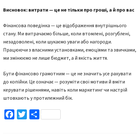
Висновок: витрати — це не тільки про гроші, а й про вас
Фінансова поведінка — це відображення внутрішнього
стану. Ми витрачаємо більше, коли втомлені, розгублені,
незадоволені, коли шукаємо уваги або нагороди.
Працюючи з власними установками, емоціями та звичками,
ми змінюємо не лише бюджет, а й якість життя.
Бути фінансово грамотним — це не значить усе рахувати
до копійки. Це означає — розуміти свої мотиви й вміти
керувати рішеннями, навіть коли маркетинг чи настрій
штовхають у протилежний бік.
Facebook
Twitter
Поділитися