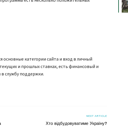
 программы есть несколько положительных
я основные категории сайта и вход в личный
 текущих и прошлых ставках, есть финансовый и
 в службу поддержки.
я
NEXT ARTICLE
а
Хто відбудовуватиме Україну?