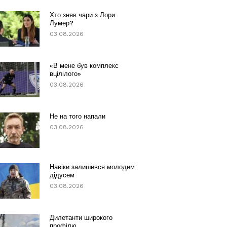
Хто зняв чари з Лори
Лумер?
03.08.2026
«В мене був комплекс
вцілілого»
03.08.2026
Не на того напали
03.08.2026
Навіки залишився молодим
дідусем
03.08.2026
Дилетанти широкого
профілю