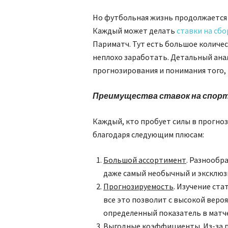
Но футбольная жизнь продолжается и
Каждый может делать
ставки на сб
Париматч. Тут есть большое количе
неплохо заработать. Детальный ана
прогнозирования и понимания того, к
Преимущества ставок на спор
Каждый, кто пробует силы в прогно
благодаря следующим плюсам:
Большой ассортимент
. Разнообр
даже самый необычный и эксклю
Прогнозируемость
. Изучение ста
все это позволит с высокой вер
определенный показатель в матче,
Выгодные коэффициенты
. Из-за