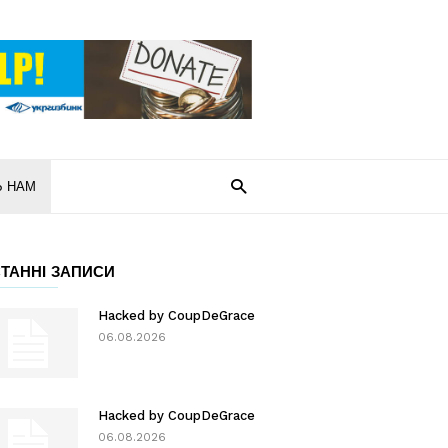
Ь НАМ
ТАННІ ЗАПИСИ
Hacked by CoupDeGrace
06.08.2026
Hacked by CoupDeGrace
06.08.2026