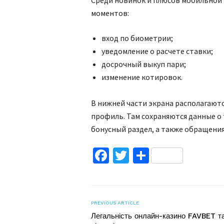
Среди новинок и плюсов мобильной
моментов:
вход по биометрии;
уведомление о расчете ставки;
досрочный выкуп пари;
изменение котировок.
В нижней части экрана располагаютс
профиль. Там сохраняются данные о
бонусный раздел, а также обращения
Facebook
Twitter
Поділитис
PREVIOUS ARTICLE
Легальність онлайн-казино FAVBET т