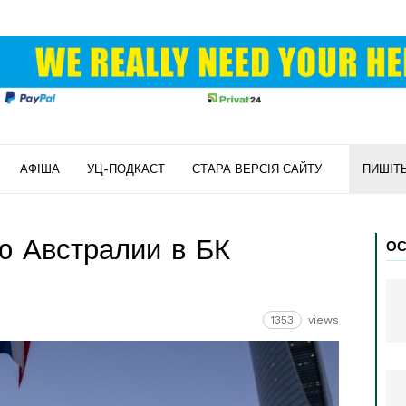
АФІША
УЦ-ПОДКАСТ
СТАРА ВЕРСІЯ САЙТУ
ПИШІТ
ю Австралии в БК
ОС
1353
views