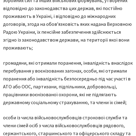
збройних сил та інших військових формувань, утворених
відповідно до законодавства цих держав, які постійно
проживають в Україні, і відповідно до міжнародних
договорів, згода на обов’язковість яких надана Верховною
Радою України, їх пенсійне забезпечення здійснюється
згідно із законодавством держави, на території якої вони
проживають;
громадяни, які отримали поранення, інвалідність внаслідок
перебування у воєнізованих загонах, особи, які отримали
поранення або інвалідність безпосередньо під час участі в
АТО або ООС, партизани, підпільники, добровольці,
працівники воєнізованої охорони, які не підлягають
державному соціальному страхуванню, та члени їх сімей;
особи із числа військовослужбовців строкової служби та
члени сімей осіб з числа військовослужбовців рядового,
сержантського, старшинського та офіцерського складу та