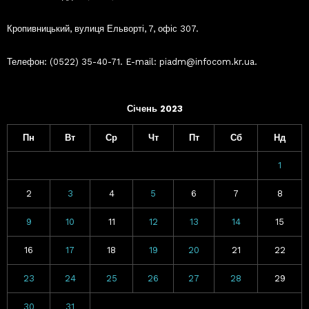
Кропивницький, вулиця Ельворті, 7, офіс 307.
Телефон: (0522) 35-40-71. E-mail: piadm@infocom.kr.ua.
Січень 2023
Пн
Вт
Ср
Чт
Пт
Сб
Нд
1
2
3
4
5
6
7
8
9
10
11
12
13
14
15
16
17
18
19
20
21
22
23
24
25
26
27
28
29
30
31