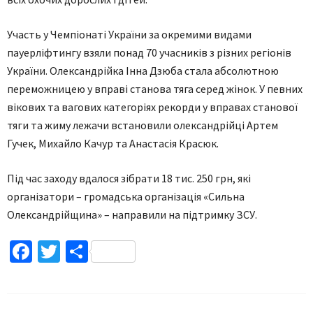
Участь у Чемпіонаті України за окремими видами
пауерліфтингу взяли понад 70 учасників з різних регіонів
України. Олександрійка Інна Дзюба стала абсолютною
переможницею у вправі станова тяга серед жінок. У певних
вікових та вагових категоріях рекорди у вправах станової
тяги та жиму лежачи встановили олександрійці Артем
Гучек, Михайло Качур та Анастасія Красюк.
Під час заходу вдалося зібрати 18 тис. 250 грн, які
організатори – громадська організація «Сильна
Олександрійщина» – направили на підтримку ЗСУ.
Facebook
Twitter
Поділитися