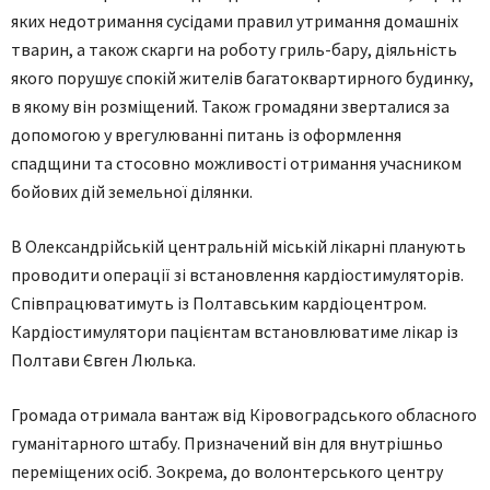
яких недотримання сусідами правил утримання домашніх
тварин, а також скарги на роботу гриль-бару, діяльність
якого порушує спокій жителів багатоквартирного будинку,
в якому він розміщений. Також громадяни зверталися за
допомогою у врегулюванні питань із оформлення
спадщини та стосовно можливості отримання учасником
бойових дій земельної ділянки.
В Олександрійській центральній міській лікарні планують
проводити операції зі встановлення кардіостимуляторів.
Співпрацюватимуть із Полтавським кардіоцентром.
Кардіостимулятори пацієнтам встановлюватиме лікар із
Полтави Євген Люлька.
Громада отримала вантаж від Кіровоградського обласного
гуманітарного штабу. Призначений він для внутрішньо
переміщених осіб. Зокрема, до волонтерського центру