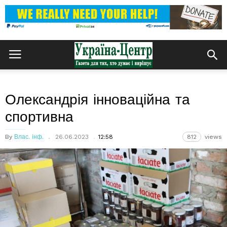
Олександрія інноваційна та
спортивна
By
Влас. інф.
26.06.2023
12:58
812
views