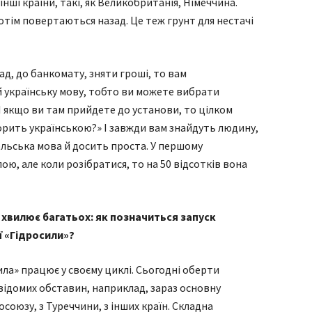
інші країни, такі, як Великобританія, Німеччина.
отім повертаються назад. Це теж грунт для нестачі
ад, до банкомату, зняти гроші, то вам
й українську мову, тобто ви можете вибрати
. І якщо ви там прийдете до установи, то цілком
орить українською?» І завжди вам знайдуть людину,
ольська мова й досить проста. У першому
ою, але коли розібратися, то на 50 відсотків вона
 хвилює багатьох: як позначиться запуск
ї «Гідросили»?
ила» працює у своєму циклі. Сьогодні оберти
відомих обставин, наприклад, зараз основну
союзу, з Туреччини, з інших країн. Складна