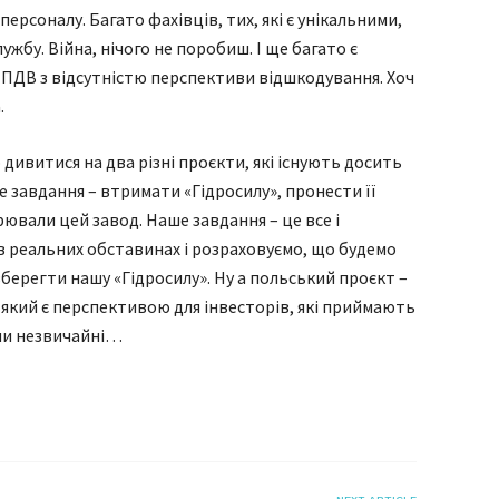
персоналу. Багато фахівців, тих, які є унікальними,
ужбу. Війна, нічого не поробиш. І ще багато є
 ПДВ з відсутністю перспективи відшкодування. Хоч
.
дивитися на два різні проєкти, які існують досить
 завдання – втримати «Гідросилу», пронести її
рювали цей завод. Наше завдання – це все і
в реальних обставинах і розраховуємо, що будемо
зберегти нашу «Гідросилу». Ну а польський проєкт –
 який є перспективою для інвесторів, які приймають
ини незвичайні…
я