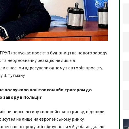
ГРУП» запускає проєкт з будівництва нового заводу
с та неоднозначну реакцію не лише в
и в нас, ми адресували одному з авторів проєкту,
лу Штутману.
аме послужило поштовхом або тригером до
о заводу в Польщі?
озуміючи перспективу європейського ринку, відкрили
присутня не лише на європейському ринку.
ння нашої продукції відбувається й у більш далекі