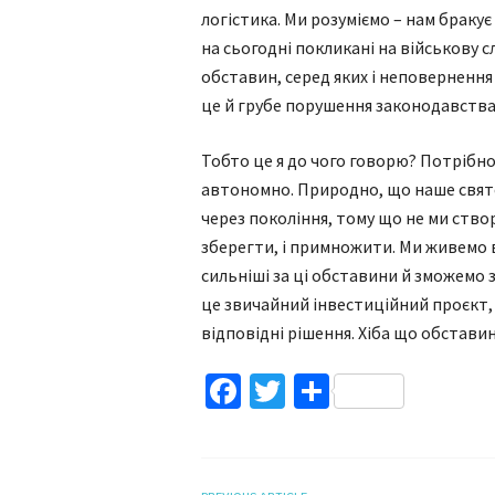
логістика. Ми розуміємо – нам бракує 
на сьогодні покликані на військову сл
обставин, серед яких і неповернення
це й грубе порушення законодавства
Тобто це я до чого говорю? Потрібно 
автономно. Природно, що наше святе
через покоління, тому що не ми ство
зберегти, і примножити. Ми живемо 
сильніші за ці обставини й зможемо 
це звичайний інвестиційний проєкт,
відповідні рішення. Хіба що обстав
Facebook
Twitter
Поділитис