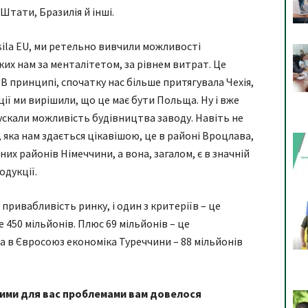
 Штати, Бразилія й інші.
sila EU, ми ретельно вивчили можливості
ких нам за менталітетом, за рівнем витрат. Це
 В принципі, спочатку нас більше притягувала Чехія,
ції ми вирішили, що це має бути Польща. Ну і вже
пускали можливість будівництва заводу. Навіть не
 яка нам здається цікавішою, це в районі Вроцлава,
их районів Німеччини, а вона, загалом, є в значній
одукції.
привабливість ринку, і один з критеріїв – це
 450 мільйонів. Плюс 69 мільйонів – це
а в Євросоюз економіка Туреччини – 88 мільйонів
овими для вас проблемами вам довелося