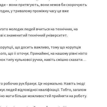
ади – вони притягують, вони немов би скорочують
годин, у тривалому проміжку часу це вже
гато молодих людей вчиться на технічних, на
ві є знаменитий технічний університет.
 корупції, що досить важливо, тому що корупція
ого, що її оточує. Принаймні, на нашому рівні ніхто
нок типу кулькової ручки, навіть смішно сказати…
то робочих рук бракує. Це нормально. Навіть іноді
ує людей відповідної кваліфікації. Тобто, загалом
ібно мати більше можливостей прийняти на роботу.