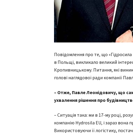
Повідомлення про те, що «Гідросила 
в Польщі, викликало великий інтере
Кропивницькому. Питання, які виникл
голові наглядової ради компанії Пав
– Отже, Павле Леонідовичу, що с
ухвалення рішення про будівництв
– Ситуація така: ми в 17-му році, р
компанію Hydrosila EU, і зараз вона 
Використовуючи її логістику, постача