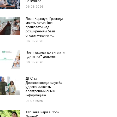
не змінює
06.08.2026
Леся Карнаух: Громади
мають активніше
працювати над
розширенням бази
оподаткування –...
06.08.2026
Нові підходи до виплати
“дитячих” допомог
06.08.2026
ДПС та
Держприкордонслужба
удосконалюють
електронний обмін
інформацією
03.08.2026
Хто зняв чари з Лори
Лумер?