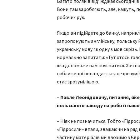
Багато поляків від’їжджає сьогодні в 
Вони там заробляють, але, кажуть, п
робочих рук.
Якщо ви підійдете до банку, наприкл
запропонують англійську, польську 
українську мову як одну з мов скрізь
нормально запитати: «Тут хтось гов
яка допоможе вам пояснитися. Хоч п
наближенні вона здається незрозуміл
стає зрозумілішою.
– Павле Леонідовичу, питання, яке
польського заводу на роботі нашо
– Ніяк не позначиться. Тобто «Гідрос
«Гідросили» впали, зважаючи на ряд 
частину матеріалів ми ввозимо з Євро