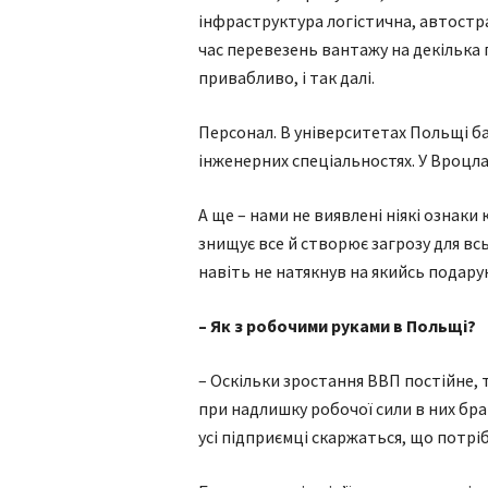
інфраструктура логістична, автостр
час перевезень вантажу на декілька 
привабливо, і так далі.
Персонал. В університетах Польщі ба
інженерних спеціальностях. У Вроцла
А ще – нами не виявлені ніякі ознаки
знищує все й створює загрозу для всь
навіть не натякнув на якийсь подару
– Як з робочими руками в Польщі?
– Оскільки зростання ВВП постійне, 
при надлишку робочої сили в них брак
усі підприємці скаржаться, що потр