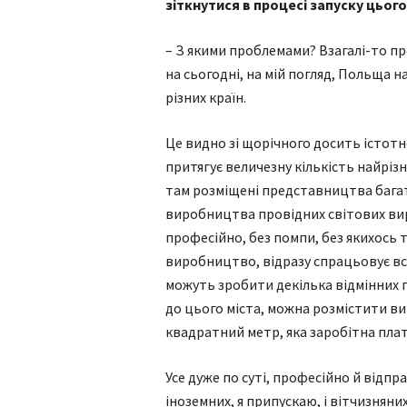
зіткнутися в процесі запуску цьог
– З якими проблемами? Взагалі-то пр
на сьогодні, на мій погляд, Польща 
різних країн.
Це видно зі щорічного досить істот
притягує величезну кількість найрізн
там розміщені представництва багат
виробництва провідних світових вир
професійно, без помпи, без якихось 
виробництво, відразу спрацьовує вс
можуть зробити декілька відмінних пр
до цього міста, можна розмістити ви
квадратний метр, яка заробітна плата
Усе дуже по суті, професійно й відп
іноземних, я припускаю, і вітчизнян