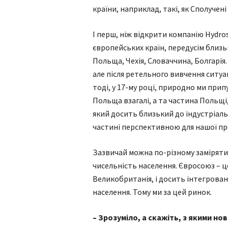
країни, наприклад, такі, як Сполучені
І перш, ніж відкрити компанію Hydro
європейських країн, передусім близь
Польща, Чехія, Словаччина, Болгарія.
але після ретельного вивчення ситуа
тоді, у 17-му році, природно ми при
Польща взагалі, а та частина Польщі,
який досить близький до індустріальн
частині перспективною для нашої пр
Зазвичай можна по-різному заміряти 
чисельність населення. Євросоюз – це
Великобританія, і досить інтегрован
населення. Тому ми за цей ринок.
– Зрозуміло, а скажіть, з якими н