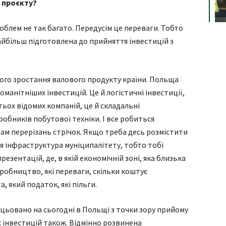
о проєкту?
облем не так багато. Передусім це переваги. Тобто
найбільш підготовлена до прийняття інвестицій з
ного зростання валового продукту країни. Польща
оманітніших інвестицій. Це й логістичні інвестиції,
ьох відомих компаній, це й складальні
обників побутової техніки. І все робиться
там перерізань стрічок. Якщо треба десь розмістити
я інфраструктура муніципалітету, тобто тобі
езентацій, де, в якій економічній зоні, яка близька
робництво, які переваги, скільки коштує
, який податок, які пільги.
рацьовано на сьогодні в Польщі з точки зору прийому
их інвестицій також. Відмінно розвинена