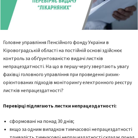
Головне управління Пенсійного фонду України в
Кіровоградській області на постійній основі здійснює
контроль за обґрунтованістю видачі листків
непрацездатності. На що в першу чергу звертають увагу
фахівці головного управління при проведенні ризик-
орієнтованих підходів моніторингу електронного реєстру
листків непрацездатності?
Перевірці підлягають листки непрацездатності
:
сформовані на понад 30 днів;
якщо за одним випадком тимчасової непрацездатності
тривалість тимчасової непрацездатності складає понад