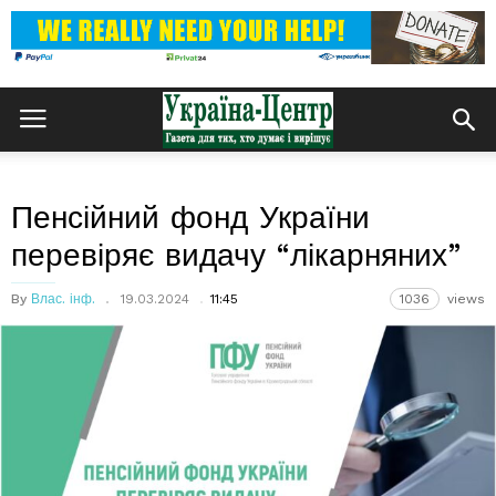
Пенсійний фонд України
перевіряє видачу “лікарняних”
By
Влас. інф.
19.03.2024
11:45
1036
views