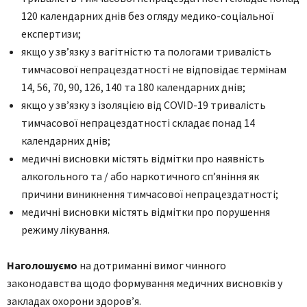
120 календарних днів без огляду медико-соціальної
експертизи;
якщо у звʼязку з вагітністю та пологами тривалість
тимчасової непрацездатності не відповідає термінам
14, 56, 70, 90, 126, 140 та 180 календарних днів;
якщо у звʼязку з ізоляцією від СОVID-19 тривалість
тимчасової непрацездатності складає понад 14
календарних днів;
медичні висновки містять відмітки про наявність
алкогольного та / або наркотичного спʼяніння як
причини виникнення тимчасової непрацездатності;
медичні висновки містять відмітки про порушення
режиму лікування.
Наголошуємо
на дотриманні вимог чинного
законодавства щодо формування медичних висновків у
закладах охорони здоровʼя.