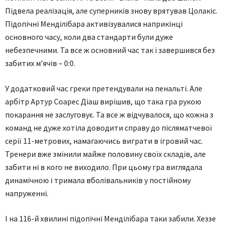
Підвела реалізація, але суперників знову врятував Цолакіс.
Підопічні Менділібара активізувалися наприкінці
основного часу, коли два стандарти були дуже
небезпечними. Та все ж основний час так і завершився без
забитих м’ячів – 0:0.
У додатковий час греки претендували на пенальті. Але
арбітр Артур Соарес Діаш вирішив, що така гра рукою
покарання не заслуговує. Та все ж відчувалося, що кожна з
команд не дуже хотіла доводити справу до післяматчевої
серії 11-метрових, намагаючись виграти в ігровий час.
Тренери вже змінили майже половину своїх складів, але
забити ні в кого не виходило. При цьому гра виглядала
динамічною і тримала вболівальників у постійному
напруженні.
І на 116-й хвилині підопічні Менділібара таки забили. Хеззе