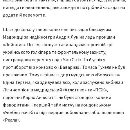
виглядати невпевнено, але завжди в потрібний час здатна
додати й перемогти.
Шлях до фіналу «вершкових» не виглядав блискучим.
Мадридці за надійної гри Андрія Луніна ледь пройшли
«Лейпциг». Потім, знову ж таки завдяки героїчній грі
українського голкіпера та фронтальному захисту,
вистраждали перемогу над «Ман.Сіті». Та й успіх у
протиборстві з кризовою «Баварією» Томаса Тухеля не був
вражаючим. Тому в фіналі з дортмундською «Боруссією»
Едіна Терзіча, яка здивувала всіх, коли заслужено вибила з
Ліги чемпіонів мадридський «Атлетико» та «ПСЖ»,
підопічні Карло Анчелотті не були стовідсотковими
фаворитами. І перший тайм матчу на лондонському
«Уемблі» начебто підтвердив побоювання вболівальників
«Реала».