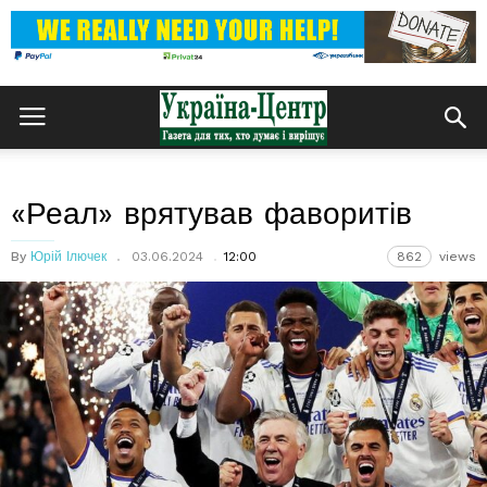
«Реал» врятував фаворитів
By
Юрій Ілючек
03.06.2024
12:00
862
views