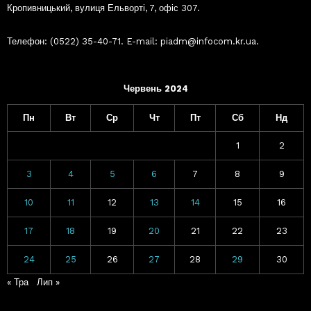
Кропивницький, вулиця Ельворті, 7, офіс 307.
Телефон: (0522) 35-40-71. E-mail: piadm@infocom.kr.ua.
Червень 2024
Пн
Вт
Ср
Чт
Пт
Сб
Нд
1
2
3
4
5
6
7
8
9
10
11
12
13
14
15
16
17
18
19
20
21
22
23
24
25
26
27
28
29
30
« Тра
Лип »