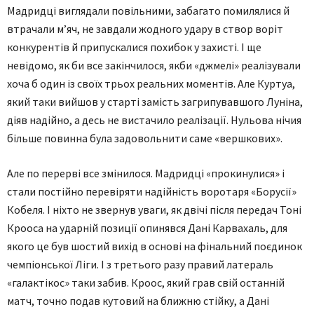
Мадридці виглядали повільними, забагато помилялися й
втрачали м’яч, не завдали жодного удару в створ воріт
конкурентів й припускалися похибок у захисті. І ще
невідомо, як би все закінчилося, якби «джмелі» реалізували
хоча б один із своїх трьох реальних моментів. Але Куртуа,
який таки вийшов у старті замість загрипувавшого Луніна,
діяв надійно, а десь не вистачило реалізації. Нульова нічия
більше повинна була задовольнити саме «вершкових».
Але по перерві все змінилося. Мадридці «прокинулися» і
стали постійно перевіряти надійність воротаря «Борусії»
Кобеля. І ніхто не звернув уваги, як двічі після передач Тоні
Крооса на ударній позиції опинявся Дані Карвахаль, для
якого це був шостий вихід в основі на фінальний поєдинок
чемпіонської Ліги. І з третього разу правий латераль
«галактікос» таки забив. Кроос, який грав свій останній
матч, точно подав кутовий на ближню стійку, а Дані