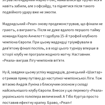
навіть забили, але з офсайду, та піднятися після такого
подвійного удару вже не змогли.
Мадридський «Реал» знову продемонстрував, що фінали не
грають, а виграють. Після не дуже вдалого першого тайму
команда Карло Анчелотті здобула 15-й трофей клубного
чемпіона Європи. При цьому мадридці тріумфували в
дев’ятому фіналі поспіль, а в ході цього турніру вперше в
історії клубу не програли жодного матчу. Наставник
«Реала» виграв Лігу чемпіонів вп’яте.
Ну й, завдяки цьому успіху мадридців, донецький «Шахтар»
отримав пряму путівку до наступної чемпіонської Ліги. Тож
вітаємо Андрія Луніна з блискучим сезоном у складі
найсильнішого клубу Європи. Внесок у цю перемогу «Реала»
українського голкіпера величезний. А Тібо Куртуа просто
поставив ефектну крапку. Браво, «Реал»!