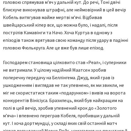
головою спрямував м’яч у дальній кут. До речі, Тоні двічі
блискуче виконував штрафні, але неймовірний в цей вечір
Кобель витягував майже мертві м’ячі. Відбивав
швейцарський кіпер все, що можна було, і надалі, після
пострілів Камавінги та Начо. Хоча Куртуа в одному з
епізодів також врятував свою команду після удару в падінні
головою Фюлькруга. Але це вже був лише епізод.
Господарем становища цілковито став «Реал», і суперники
не витримали. У цілому надійний Маатсен зробив
поперечну передачу на Беллінгема. Джуд, який грав із
ушкодженням і виглядав не так упевнено, як ми звикли, не
міг не скористатися таким «подарунком» і вивів на ворота
конкурентів Вінісіуса. Бразилець, який був найкращим на
полі в цей вечір, зробив упевнений крок до «Золотого
м’яча» і впевнено переграв Кобеля, пробивши у дальній
кут. І хоча дортмундці, у складі яких свій останній матч
зіграв легендарний Марко Ройс, намагалися ще пручатися й