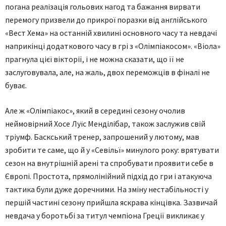
погана реалізація гольових нагод та бажання вирвати
перемогу призвели до прикрої поразки від англійського
«Вест Хема» на останній хвилині основного часу та невдачі
наприкінці додаткового часу в грі з «Олімпіакосом». «Віола»
прагнула цієї вікторії, і не можна сказати, що її не
заслуговувала, але, на жаль, двох переможців в фіналі не
буває.
Але ж «Олімпіакос», який в середині сезону очолив
неймовірний Хосе Луїс Менділібар, також заслужив свій
тріумф. Баскський тренер, запрошений у лютому, мав
зробити те саме, що й у «Севільї» минулого року: врятувати
сезон на внутрішній арені та спробувати проявити себе в
Європі. Простота, прямолінійний підхід до гри і атакуюча
тактика були дуже доречними. На зміну нестабільності у
першій частині сезону прийшла яскрава кінцівка. Зазвичай
невдача у боротьбі за титул чемпіона Греції викликає у