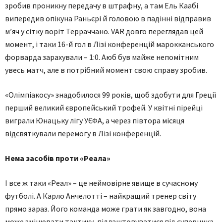
зробив проникну передачу в штрафну, а там Ель Каабі
випередив опікуна Раньєрі й головою в падінні відправив
м’яч у сітку воріт Терраччано. VAR довго переглядав цей
момент, і таки 16-й гол в Лізі конференцій марокканського
форварда зарахували – 1:0. Аюб був майже непомітним
увесь матч, але в потрібний момент свою справу зробив.
«Олімпіакосу» знадобилося 99 років, щоб здобути для Греції
перший великий європейський трофей. У квітні пірейці
виграли Юнацьку лігу УЄФА, а через півтора місяця
відсвяткували перемогу в Лізі конференцій.
Нема засобів проти «Реала»
І все ж таки «Реал» – це неймовірне явище в сучасному
футболі. А Карло Анчелотті – найкращий тренер світу
прямо зараз. Його команда може грати як завгодно, вона
може змінювати тактику, підлаштовуватися під суперника,