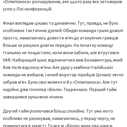
«Олімпіакоса» розчарування, але цього разу все затьмарив
успіх у Лізі конференцій.
Фінал виглядав цікаво та динамічно. Тут, правда, не було
особливих тактичних дуелей. Обидві команди грали доволі
просто, намагаючись довести м’яч до атакуючих гравців
більше за рахунок довгих передач. На початку команді
Італьяно не пощастило, коли вони забили, але втрутився
VAR. Найкращий шанс відзначитися мав Бонавентура, який
бив після відскоку м’яча. Але удар у хавбека італійської
команди не вийшов, і юний воротар пірейців Цолакіс легко
забрав м’яч. Були свої моменти й у «Олімпіакоса». Але тут
надійно діяв голкіпер «Віоли» Терраччано. Перший тайм
завершився нульовою нічиєю.
Другий тайм розпочався більш спокійно. Тут уже ніхто
особливо не ризикував, намагаючись, у першу чергу, не
помилитися в захисті. Та все ж «Віола» мала два шанси.