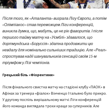
Після того, як «Аталанта» виграла Лігу Європи, а потім
«Олімпіакос» став переможцем Ліги конференцій,
виникла думка, що, мабуть, це не рік фаворитів. І після
першого тайму матчу на «Уємблі» здавалося, що
дортмундська «Боруссія» здатна продовжити цю
невдалу для номінально сильніших традицію. Але «Реал»
спростував надії шанувальників сенсацій своїм 15-м
тріумфом у Лізі чемпіонів.
Грецький біль «Фіорентини»
Після фінального свистка матчу на стадіоні клубу «ПАОК» в
Афінах за тренера «фіалок» Вінченцо Італьяно було прикро.
У другому поспіль вирішальному матчі Ліги конференцій
його команда виглядала трохи краще за суперників. Але