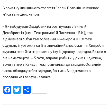
З початку нинішнього століття Сергій Полонін не вживає
м’яса та міцних напоїв.
– Як побудував Ощадбанк на розі вулиць Леніна й
Декабристів
(нині Театральної й Панченка – В.К.),
так і
відмовився. Я був там головним інженером. КІСМ теж
будував, і гуртожитки. Вів звичайний спосіб життя. Хвороби
змусили перейти на рослинну їжу. Щоранку – зарядка. Встаю о
пів на четверту і – бігати, вправи робити. Дочка і її дитина,
вони тепер в Канаді, теж привчилися до зарядки. Останнім
часом обходжуся без зарядки, бо тиск. А піднімаюся о
половині четвертої – звичка.
Facebook
Twitter
Поділитися