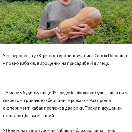
Уже червень, а у 78-річного кропивничанина Сергія Полоніна
– повно кабаків, вирощених на присадибній ділянці.
– У мене у будинку вище 15 градусів ніколи не було,
– ділиться
секретом тривалого зберігання врожаю. –
Раз провів
експеримент: кабак пролежав два роки. Трохи підсушений
став, але цілком їстівний.
У Полоніна річний урожай кабаків – близько двох тонн.