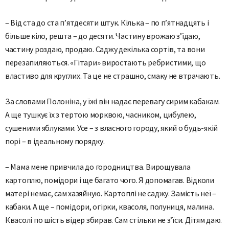
– Від ста до ста п’ятдесяти штук. Кілька – по п’ятнадцять і
більше кіло, решта – до десяти. Частину врожаю з’їдаю,
частину роздаю, продаю. Саджу декілька сортів, та вони
перезапиляються. «Гітари» виростають ребристими, що
властиво для круглих. Та це не страшно, смаку не втрачають.
За словами Полоніна, у їжі він надає перевагу сирим кабакам.
А ще тушкує їх з тертою морквою, часником, цибулею,
сушеними яблуками. Усе – з власного городу, який о будь-якій
порі – в ідеальному порядку.
– Мама мене привчила до городництва. Вирощувала
картоплю, помідори і ще багато чого. Я допомагав. Відколи
матері немає, сам хазяйную. Картоплі не саджу. Замість неї –
кабаки. А ще – помідори, огірки, квасоля, полуниця, малина.
Квасолі по шість відер збирав. Сам стільки не з’їси. Дітям даю.