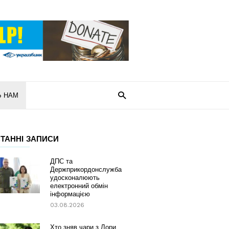
Ь НАМ
ТАННІ ЗАПИСИ
ДПС та
Держприкордонслужба
удосконалюють
електронний обмін
інформацією
03.08.2026
Хто зняв чари з Лори