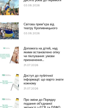
Десять років до перемоги
03.08.2026
Світова прем’єра від
театру Кропивницького
03.08.2026
Допомога на дітей, над
якими встановлено опіку
чи піклування: умови
призначення...
31.07.2026
Доступ до публічної
інформації: що варто знати
кожному
31.07.2026
Про зміни до Порядку
подання об’єднаної
звітності з ЄСВ та ПДФО