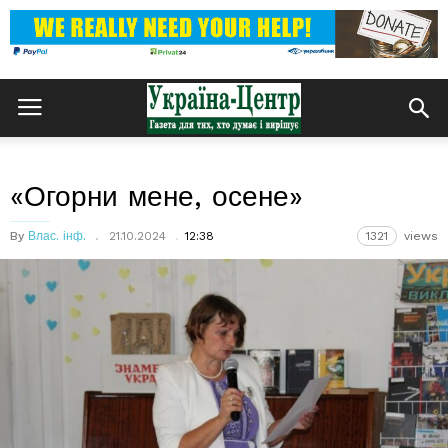
«Огорни мене, осене»
By
Влас. інф.
21.10.2024
12:38
1321
views