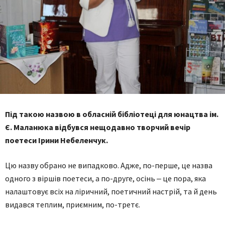
Під такою назвою в обласній бібліотеці для юнацтва ім.
Є. Маланюка відбувся нещодавно творчий вечір
поетеси Ірини Небеленчук.
Цю назву обрано не випадково. Адже, по-перше, це назва
одного з віршів поетеси, а по-друге, осінь ‒ це пора, яка
налаштовує всіх на ліричний, поетичний настрій, та й день
видався теплим, приємним, по-третє.