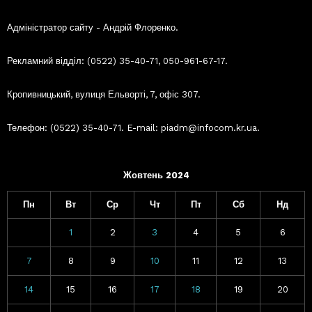
Адміністратор сайту - Андрій Флоренко.
Рекламний відділ: (0522) 35-40-71, 050-961-67-17.
Кропивницький, вулиця Ельворті, 7, офіс 307.
Телефон: (0522) 35-40-71. E-mail: piadm@infocom.kr.ua.
Жовтень 2024
Пн
Вт
Ср
Чт
Пт
Сб
Нд
1
2
3
4
5
6
7
8
9
10
11
12
13
14
15
16
17
18
19
20