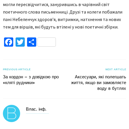
могли пересвідчитися, занурившись в чарівний світ
поетичного слова письменниці. Друзі та колеги побажали
пані Небеленчук здоров’я, витримки, натхнення та нових
тем для віршів, які будуть втілені у нові поетичні збірки.
Facebook
Twitter
Поділитися
PREVIOUS ARTICLE
NEXT ARTICLE
За кордон – з довідкою про
Аксесуари, які полегшать
«кляті рудники»
життя, якщо ви замовляєте
воду в бутлях
Влас. інф.