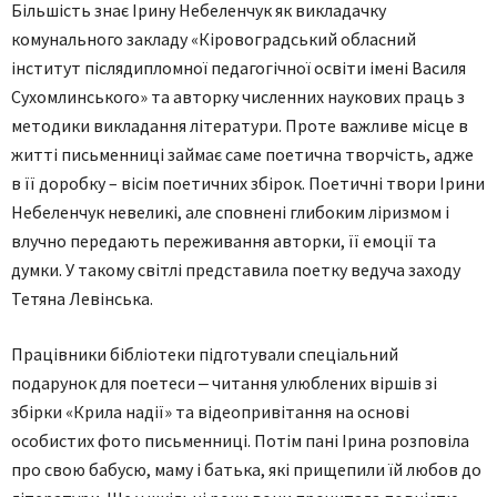
Більшість знає Ірину Небеленчук як викладачку
комунального закладу «Кіровоградський обласний
інститут післядипломної педагогічної освіти імені Василя
Сухомлинського» та авторку численних наукових праць з
методики викладання літератури. Проте важливе місце в
житті письменниці займає саме поетична творчість, адже
в її доробку – вісім поетичних збірок. Поетичні твори Ірини
Небеленчук невеликі, але сповнені глибоким ліризмом і
влучно передають переживання авторки, її емоції та
думки. У такому світлі представила поетку ведуча заходу
Тетяна Левінська.
Працівники бібліотеки підготували спеціальний
подарунок для поетеси ‒ читання улюблених віршів зі
збірки «Крила надії» та відеопривітання на основі
особистих фото письменниці. Потім пані Ірина розповіла
про свою бабусю, маму і батька, які прищепили їй любов до