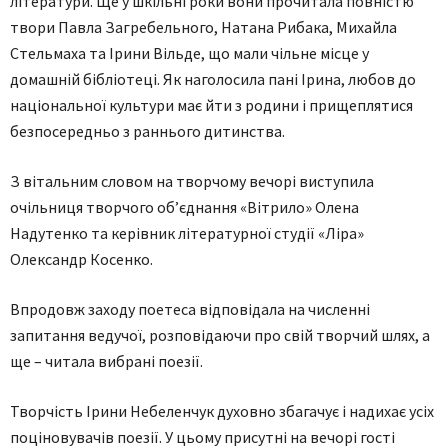
літератури. Ще у шкільні роки вони прочитала повністю
твори Павла Загребельного, Натана Рибака, Михайла
Стельмаха та Ірини Вільде, що мали чільне місце у
домашній бібліотеці. Як наголосила пані Ірина, любов до
національної культури має йти з родини і прищеплятися
безпосередньо з раннього дитинства.
З вітальним словом на творчому вечорі виступила
очільниця творчого об’єднання «Вітрило» Олена
Надутенко та керівник літературної студії «Ліра»
Олександр Косенко.
Впродовж заходу поетеса відповідала на численні
запитання ведучої, розповідаючи про свій творчий шлях, а
ще – читала вибрані поезії.
Творчість Ірини Небеленчук духовно збагачує і надихає усіх
поціновувачів поезії. У цьому присутні на вечорі гості