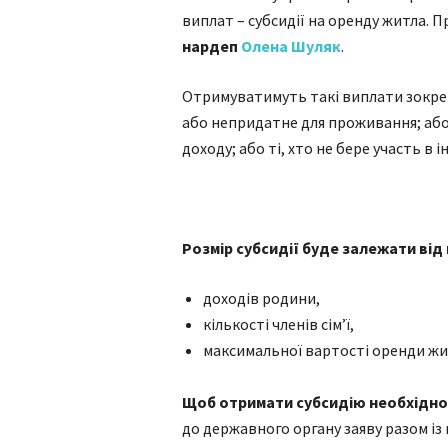
виплат – субсидії на оренду житла. 
нардеп
Олена Шуляк
.
Отримуватимуть такі виплати зокрем
або непридатне для проживання; або 
доходу; або ті, хто не бере участь в
Розмір субсидії буде залежати від
доходів родини,
кількості членів сім’ї,
максимальної вартості оренди жит
Щоб отримати субсидію необхідно
до державного органу заяву разом із