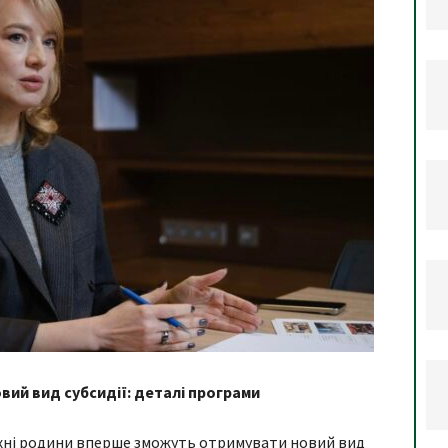
ий вид субсидії: деталі програми
а їхні родини вперше зможуть отримувати новий вид