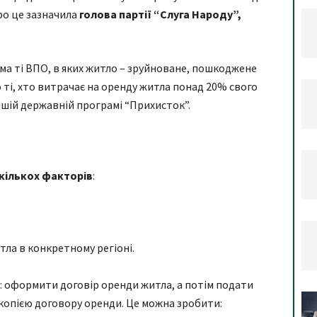
Про це зазначила
голова партії “Слуга Народу”,
а ті ВПО, в яких житло – зруйноване, пошкоджене
ті, хто витрачає на оренду житла понад 20% свого
 іншій державній програмі “Прихисток”.
 кількох факторів
:
ла в конкретному регіоні.
: оформити договір оренди житла, а потім подати
 копією договору оренди. Це можна зробити: