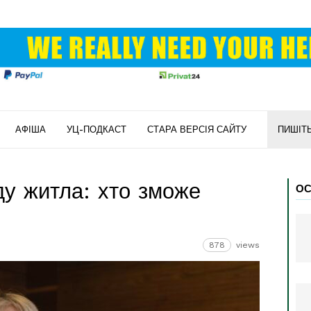
АФІША
УЦ-ПОДКАСТ
СТАРА ВЕРСІЯ САЙТУ
ПИШІТ
ду житла: хто зможе
ОС
878
views