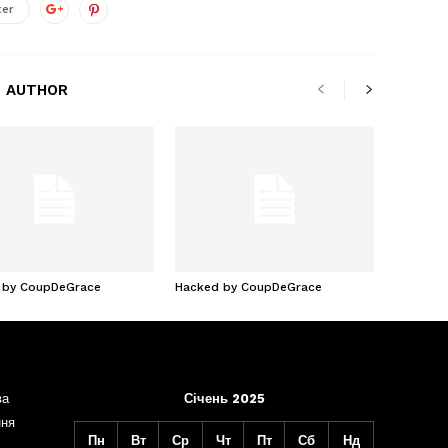
ter
 AUTHOR
 by CoupDeGrace
Hacked by CoupDeGrace
ва
Січень 2025
ння
Пн
Вт
Ср
Чт
Пт
Сб
Нд