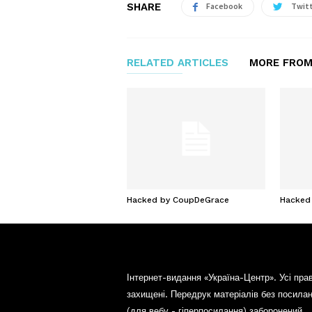
SHARE
Facebook
Twit
RELATED ARTICLES
MORE FROM
Hacked by CoupDeGrace
Hacked
Інтернет-видання «Україна-Центр». Усі пра
захищені. Передрук матеріалів без посила
(для вебу - гіперпосилання) заборонений.