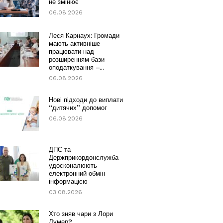
не змінює
06.08.2026
Леся Карнаух: Громади
мають активніше
працювати над
розширенням бази
оподаткування –...
06.08.2026
Нові підходи до виплати
“дитячих” допомог
06.08.2026
ДПС та
Держприкордонслужба
удосконалюють
електронний обмін
інформацією
03.08.2026
Хто зняв чари з Лори
Лумер?