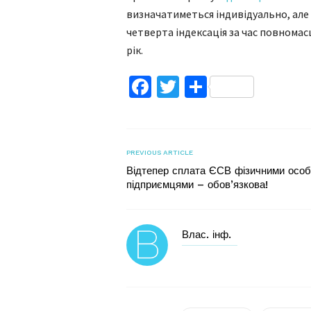
визначатиметься індивідуально, але 
четверта індексація за час повномас
рік.
Facebook
Twitter
Поділитис
PREVIOUS ARTICLE
Відтепер сплата ЄСВ фізичними осо
підприємцями – обов’язкова!
Влас. інф.