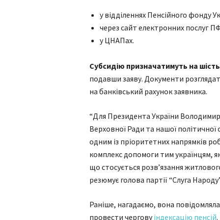
у відділеннях Пенсійного фонду Ук
через сайт електронних послуг ПФ
у ЦНАПах.
Субсидію призначатимуть на шість
подавши заяву. Документи розглядат
на банківський рахунок заявника.
“Для Президента України Володимира 
Верховної Ради та нашої політичної 
одним із пріоритетних напрямків р
комплекс допомоги тим українцям, я
що стосується розв’язання житлового
резюмує голова партії “Слуга Народу
Раніше, нагадаємо, вона повідомляла
провести чергову
індексацію пенсій