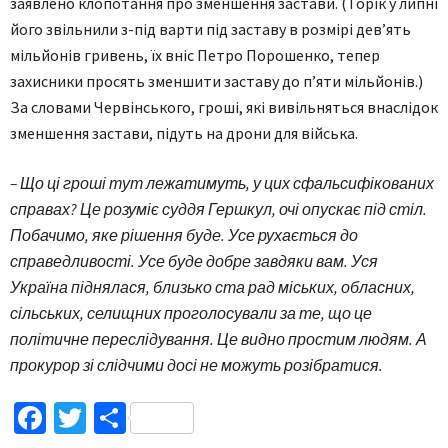
заявлено клопотання про зменшення застави. (Торік у липні
його звільнили з-під варти під заставу в розмірі дев’ять
мільйонів гривень, їх вніс Петро Порошенко, тепер
захисники просять зменшити заставу до п’яти мільйонів.)
За словами Червінського, гроші, які вивільняться внаслідок
зменшення застави, підуть на дрони для війська.
– Що ці гроші тут лежатимуть, у цих сфальсифікованих
справах? Це розуміє суддя Гершкул, очі опускає під стіл.
Побачимо, яке рішення буде. Усе рухається до
справедливості. Усе буде добре завдяки вам. Уся
Україна піднялася, близько ста рад міських, обласних,
сільських, селищних проголосували за те, що це
політичне переслідування. Це видно простим людям. А
прокурор зі слідчими досі не можуть розібратися.
Facebook
Twitter
Поділитися