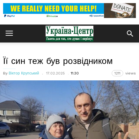
Її син теж був розвідником
By
Віктор Крупський
17.02.2025
11:30
1211
views