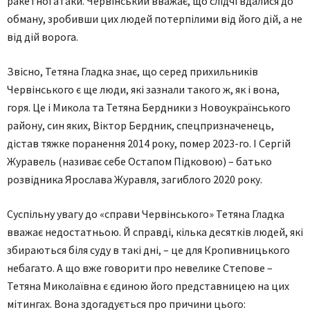
ракетної атаки. Червінський вважає, що слідчі вдалися до
обману, зробивши цих людей потерпілими від його дій, а не
від дій ворога.
Звісно, Тетяна Гладка знає, що серед прихильників
Червінського є ще люди, які зазнали такого ж, як і вона,
горя. Це і Микола та Тетяна Бердники з Новоукраїнського
району, син яких, Віктор Бердник, спецпризначенець,
дістав тяжке поранення 2014 року, помер 2023-го. І Сергій
Журавель (називає себе Остапом Підковою) – батько
розвідника Ярослава Журавля, загиблого 2020 року.
Суспільну увагу до «справи Червінського» Тетяна Гладка
вважає недостатньою. Й справді, кілька десятків людей, які
збираються біля суду в такі дні, – це для Кропивницького
небагато. А що вже говорити про невелике Степове –
Тетяна Миколаївна є єдиною його представницею на цих
мітингах. Вона здогадується про причини цього: