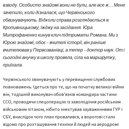
взводу. Особисто знайомі вони не були, але все ж… Мене
зачепило, коли дізналася, що Червінського
обвинувачують. Відколи справа розглядається в
Кропивницькому, їжджу на засідання. Юра
Митрофаненко кинув клич підтримати Романа. Ми з
Юрою знайомі, обоє – вчителі історії, він раніше
вчителював у Первозванівці, а тепер – доктор наук. От і
сьогодні внучку в школу провела, сіла на маршрутку,
приїхала.
Червінського звинувачують у перевищенні службових
повноважень. Ідеться про те, що на початку великої війни
він, тодішній виконувач обов’язків командира частини
ССО, проводячи спец­операцію із заволодіння російським
військовим літаком, нібито знехтував зауваженнями ГУР і
СБУ, внаслідок чого план провалився, а ворогові стало
відомо про розташування техніки й людей на аеродромі