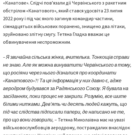
«Канатове». Слідчі пов’язали дії Червінського з ракетним
обстрілом «Канатового», який стався удосвіта 23 липня
2022 року і під час якого загинув командир частини,
сімнадцятьох військових поранено, знищено два літаки,
зруйновано злітну смугу. Тетяна Гладка вважає це
обвинувачення неспроможним.
– Я звичайна сільська жінка, вчителька. Тонкощів справи
не знаю. Але як можна винуватити Червінського в тому,
що росіяни через нього дізналися про координати
«Канатового»?! Та ця інформація у них давно є, адже
аеродром будувався за Радянського Союзу. Я бувала на
засіданнях, поки процес не закрили. Розумію, все шите
білими нитками. Дев’ять чи десять людей кажуть, що
під час слідства підписали папери, де написано не те,
про що вони говорили,
– Тетяна Миколаївна має на увазі
військовослужбовців аеродрому, постраждалих внаслідок