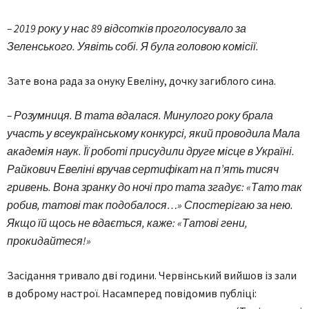
– 2019 року у нас 89 відсотків проголосувало за
Зеленського. Уявіть собі. Я була головою комісії.
Зате вона рада за онуку Евеліну, дочку загиблого сина.
– Розумниця. В тата вдалася. Минулого року брала
участь у всеукраїнському конкурсі, який проводила Мала
академія наук. Її роботі присудили друге місце в Україні.
Райкович Евеліні вручав сертифікат на п’ять тисяч
гривень. Вона зранку до ночі про тата згадує: «Тато так
робив, татові так подобалося…» Спостерігаю за нею.
Якщо їй щось не вдається, каже: «Татові гени,
прокидайтеся!»
Засідання тривало дві години. Червінський вийшов із зали
в доброму настрої. Насамперед повідомив публіці: