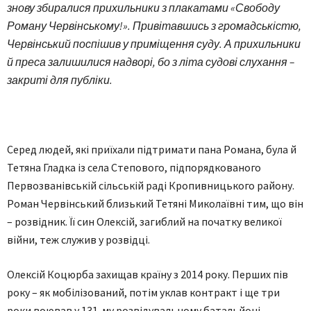
знову збиралися прихильники з плакатами «Свободу
Роману Червінському!». Привітавшись з громадськістю,
Червінський поспішив у приміщення суду. А прихильники
й преса залишилися надворі, бо з літа судові слухання –
закриті для публіки.
Серед людей, які приїхали підтримати пана Романа, була й
Тетяна Гладка із села Степового, підпорядкованого
Первозванівській сільській раді Кропивницького району.
Роман Червінський близький Тетяні Миколаївні тим, що він
– розвідник. Її син Олексій, загиблий на початку великої
війни, теж служив у розвідці.
Олексій Коцюрба захищав країну з 2014 року. Перших пів
року – як мобілізований, потім уклав контракт і ще три
роки воював у 131-му розвідувальному батальйоні,