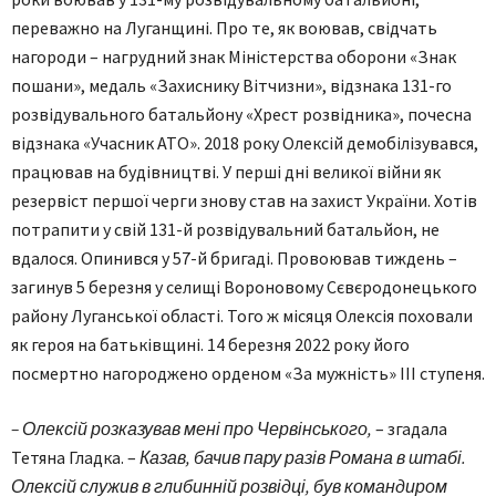
переважно на Луганщині. Про те, як воював, свідчать
нагороди – нагрудний знак Міністерства оборони «Знак
пошани», медаль «Захиснику Вітчизни», відзнака 131-го
розвідувального батальйону «Хрест розвідника», почесна
відзнака «Учасник АТО». 2018 року Олексій демобілізувався,
працював на будівництві. У перші дні великої війни як
резервіст першої черги знову став на захист України. Хотів
потрапити у свій 131-й розвідувальний батальйон, не
вдалося. Опинився у 57-й бригаді. Провоював тиждень –
загинув 5 березня у селищі Вороновому Сєвєродонецького
району Луганської області. Того ж місяця Олексія поховали
як героя на батьківщині. 14 березня 2022 року його
посмертно нагороджено орденом «За мужність» III ступеня.
– Олексій розказував мені про Червінського,
– згадала
Тетяна Гладка. –
Казав, бачив пару разів Романа в штабі.
Олексій служив в глибинній розвідці, був командиром