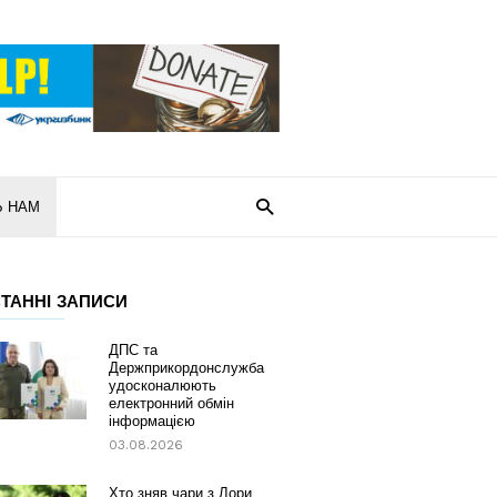
Ь НАМ
ТАННІ ЗАПИСИ
ДПС та
Держприкордонслужба
удосконалюють
електронний обмін
інформацією
03.08.2026
Хто зняв чари з Лори