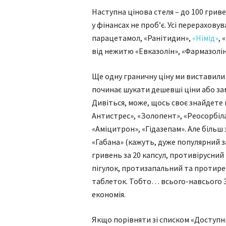
Наступна цінова стеля – до 100 гриве
у фінансах не проб’є. Усі перераховув
парацетамол, «Ранітидин»,
«Німід»
, 
від нежитю «Евказолін», «Фармазолі
Ще одну граничну ціну ми виставили 
починає шукати дешевші ціни або замі
Дивіться, може, щось своє знайдете 
Антистрес», «Золопент», «Реосорбілак
«Аміцитрон», «Гідазепам». Але більш 
«Габана» (кажуть, дуже популярний з
гривень за 20 капсул, противірусний
пігулок, протизапальний та протирев
таблеток. Тобто… всього-навсього 3
економія.
Якщо порівняти зі списком «Доступні