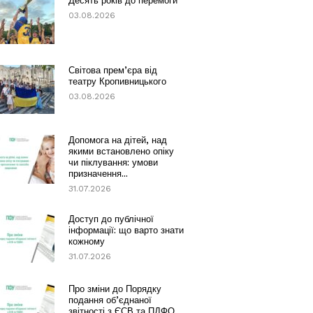
Десять років до перемоги
03.08.2026
Світова прем’єра від
театру Кропивницького
03.08.2026
Допомога на дітей, над
якими встановлено опіку
чи піклування: умови
призначення...
31.07.2026
Доступ до публічної
інформації: що варто знати
кожному
31.07.2026
Про зміни до Порядку
подання об’єднаної
звітності з ЄСВ та ПДФО