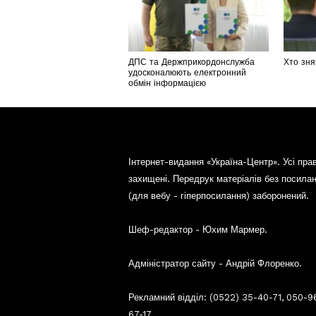
ДПС та Держприкордонслужба
Хто зня
удосконалюють електронний
обмін інформацією
Інтернет-видання «Україна-Центр». Усі пра
захищені. Передрук матеріалів без посила
(для вебу - гіперпосилання) заборонений.
Шеф-редактор - Юхим Мармер.
Адміністратор сайту - Андрій Флоренко.
Рекламний відділ: (0522) 35-40-71, 050-9
67-17.