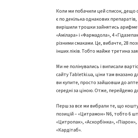
Коли ми побачили цей список, дещо одр
є по декілька однакових препаратів,
вирішили трошки зайнятись арифмети
«Амілара» і «Фармадола», 4 «Гідазепама
різними смаками. Це, вибачте, 28 пози
інших ліків. Тобто майже третина за
Ми не полінувались і виписали вартіс
сайту Tabletki.ua, ціни там вказано
ви купите, просто зайшовши до аптек
середні за ціною. Отже, перейдемо д
Перш за все ми вибрали те, що кошту
позицій – «Цитрамон» N6, тобто 6 шт.
«Цитропак», «Аскорбінка», «Піарон», 
«Кардітаб».