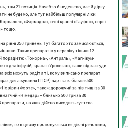
нь, там 21 позиція. Начебто й недешево, але й дірку
ати не будемо, але тут найбільш популярні ліки:
«Корвалол», «Фармадол», очні краплі «Тауфон», спреї
н» тощо.
на рівні 250 гривень. Тут багато хто замислюється,
нники. Таких препаратів у переліку тільки 12.
й порадієте: «Тонорма», «Антраль», «Магнікум-
т» для інфузій, краплі «Уролесан», саше від застуди
за всіх можуть радіти ті, кому виписано препарат
араз для лікування ПТСР) вартістю більше 500
 «Новірин Форте», також дорожчий за пів тищі за 30
матчнй «Німедар» – близько 500 грн за 30
 препарати, на яких дійсно виходить суттєва
 ліки», то в цьому пропонуються не діючі речовини,