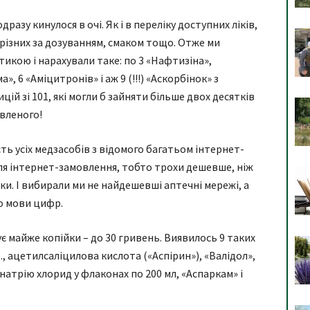
азу кинулося в очі. Як і в переліку доступних ліків,
 різних за дозуванням, смаком тощо. Отже ми
кою і нарахували таке: по 3 «Нафтизіна»,
», 6 «Аміцитронів» і аж 9 (!!!) «Аскорбінок» з
цій зі 101, які могли б зайняти більше двох десятків
явленого!
ть усіх медзасобів з відомого багатьом інтернет-
 для інтернет-замовлення, тобто трохи дешевше, ніж
и. І вибирали ми не найдешевші аптечні мережі, а
о мови цифр.
є майже копійки – до 30 гривень. Виявилось 9 таких
, ацетилсаліцилова кислота («Аспірин»), «Валідол»,
натрію хлорид у флаконах по 200 мл, «Аспаркам» і