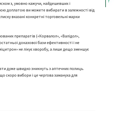
писком з, умовно кажучи, найдешевших і
ною доплатою ви можете вибирати в залежності від
списку вказані конкретні торговельні марки
нованих препаратів («Корвалол», «Валідол»,
достатньої доказової бази ефективності і не
Аміцитрон» не лікує хворобу, а лише дещо зменшує
рати дуже швидко зникнуть з аптечних полиць.
 що скоро вибори і це чергова замануха для
я