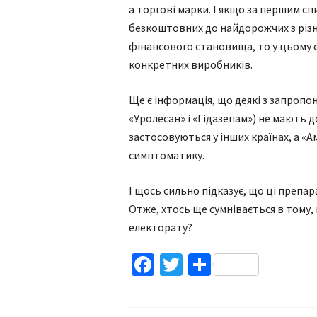
а торгові марки. І якщо за першим с
безкоштовних до найдорожчих з різ
фінансового становища, то у цьому 
конкретних виробників.
Ще є інформація, що деякі з запропо
«Уролесан» і «Гідазепам») не мають 
застосовуються у інших країнах, а «
симптоматику.
І щось сильно підказує, що ці препа
Отже, хтось ще сумнівається в тому,
електорату?
Facebook
Twitter
Поділитис