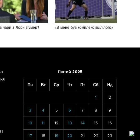
в чари з Лори Лумер?
«В мене був комплекс вцілілого»
ва
Лютий 2025
ння
Пн
Вт
Ср
Чт
Пт
Сб
Нд
1
2
3
4
5
6
7
8
9
10
11
12
13
14
15
16
61-
17
18
19
20
21
22
23