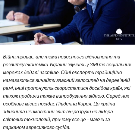
Війна
триває
, але тема повоєнного
відновлення та
розвитку
економіки
України
звучить у ЗМІ та соціальних
мережах дедалі
частіше
. Одні
експерти
традиційно
намагаються
винайти
власний велосипед на дерев’яній
рамі
, інші
пропонують
скористатися
досвідом
країн
, які
також
пройшли
тяжке
випробування
війною
. Серед них
особливе
місце
посідає
Південна Корея. Ця
країна
здійснила
неймовірний
зліт
від
розрухи до лідера
світових
технологій
, причому все це –
маючи за
парканом
агресивного
сусіда
.