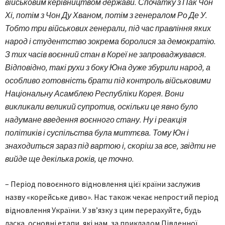
військовим керівництвом держави. Спочатку з Пак Чон
Хі, потім з Чон Ду Хваном, потім з генералом Ро Де У.
Тобто три військових генерали, під час правління яких
народ і студентство зокрема боролися за демократію.
З тих часів воєнний стан в Кореї не запроваджувався.
Відповідно, такі рухи з боку Юна дуже збурили народ, а
особливо готовність брати під контроль військовими
Національну Асамблею Республіки Корея. Вони
викликали великий супротив, оскільки це явно було
надумане введення воєнного стану. Ну і реакція
політиків і суспільства була миттєва. Тому Юн і
знаходиться зараз під вартою і, скоріш за все, звідти не
вийде ще декілька років, це точно.
– Період повоєнного відновлення цієї країни заслужив
назву «корейське диво». Нас також чекає непростий період
відновлення України. У зв’язку з цим перерахуйте, будь
ласка, основні етапи, які нам, за прикладом Південної