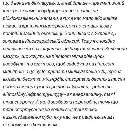
що б вони не декларували, а найбільше – прагматичний
інтерес, і саме, я буду коректно казати, не
рідкісноземельні метали, яких в нас мало або майже
немає, а критичні матеріали, які по-справжньому
потрібні західній економіці. Вони дійсно в Україні є, і
зокрема в Кіровоградській області. Тому я спокійно
ставлюся до цих ініціатив і не бачу там зради. Коли вони
кажуть, що хочуть на п’ятсот мільярдів щось
видобути, то для того, щоб видобути на п’ятсот
мільярдів, а це буде тривати мінімум років з 20, треба
вкласти десятки мільярдів, створивши десятки тисяч
робочих місць в різних регіонах України, зробивши
відповідну інфраструктуру – як енергетичну, так і
транспортну. А ще й зробивши переробку, тому що
транспортування на великі відстані такої
низькозбагаченої руди, як у нас, не є раціональним і
економічно ефективним.