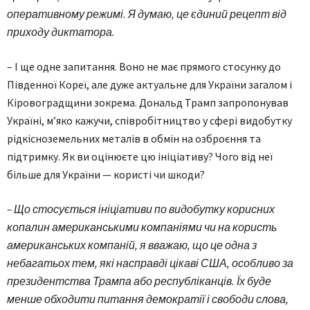
оперативному режимі. Я думаю, це єдиний рецепт від
приходу диктатора.
– І ще одне запитання. Воно не має прямого стосунку до
Південної Кореї, але дуже актуальне для України загалом і
Кіровоградщини зокрема. Дональд Трамп запропонував
Україні, м’яко кажучи, співробітництво у сфері видобутку
рідкісноземельних металів в обмін на озброєння та
підтримку. Як ви оцінюєте цю ініціативу? Чого від неї
більше для України — користі чи шкоди?
– Що стосується ініціативи по видобутку корисних
копалин американськими компаніями чи на користь
американських компаній, я вважаю, що це одна з
небагатьох тем, які насправді цікаві США, особливо за
президентства Трампа або республіканців. Їх буде
менше обходити питання демократії і свободи слова,