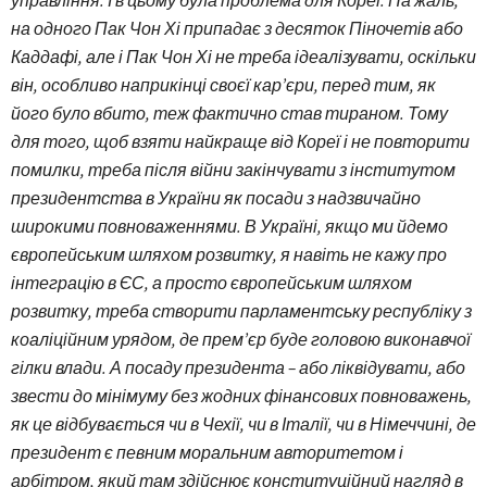
управління. І в цьому була проблема для Кореї. На жаль,
на одного Пак Чон Хі припадає з десяток Піночетів або
Каддафі, але і Пак Чон Хі не треба ідеалізувати, оскільки
він, особливо наприкінці своєї кар’єри, перед тим, як
його було вбито, теж фактично став тираном. Тому
для того, щоб взяти найкраще від Кореї і не повторити
помилки, треба після війни закінчувати з інститутом
президентства в України як посади з надзвичайно
широкими повноваженнями. В Україні, якщо ми йдемо
європейським шляхом розвитку, я навіть не кажу про
інтеграцію в ЄС, а просто європейським шляхом
розвитку, треба створити парламентську республіку з
коаліційним урядом, де прем’єр буде головою виконавчої
гілки влади. А посаду президента – або ліквідувати, або
звести до мінімуму без жодних фінансових повноважень,
як це відбувається чи в Чехії, чи в Італії, чи в Німеччині, де
президент є певним моральним авторитетом і
арбітром, який там здійснює конституційний нагляд в