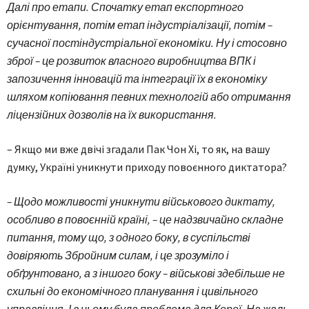
Далі про етапи. Спочатку етап експортного
орієнтування, потім етап індустріалізації, потім –
сучасної постіндустріальної економіки. Ну і стосовно
зброї – це розвиток власного виробництва ВПК і
запозичення інновацій та інтеграції їх в економіку
шляхом копіювання певних технологій або отримання
ліцензійних дозволів на їх використання.
– Якщо ми вже двічі згадали Пак Чон Хі, то як, на вашу
думку, Україні уникнути приходу повоєнного диктатора?
– Щодо можливості уникнути військового диктату,
особливо в повоєнній країні, – це надзвичайно складне
питання, тому що, з одного боку, в суспільстві
довіряють Збройним силам, і це зрозуміло і
обґрунтовано, а з іншого боку – військові здебільше не
схильні до економічного планування і цивільного