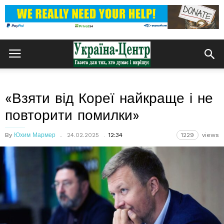
«Взяти від Кореї найкраще і не
повторити помилки»
By
Юхим Мармер
24.02.2025
12:34
1229
views