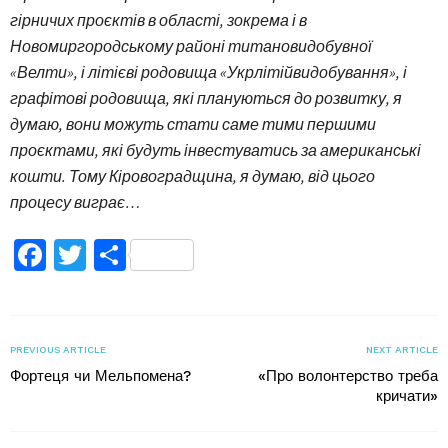
гірничих проєктів в області, зокрема і в
Новомиргородському районі титановидобувної
«Велти», і літієві родовища «Укрлітійвидобування», і
графітові родовища, які плануються до розвитку, я
думаю, вони можуть стати саме тими першими
проєктами, які будуть інвестуватись за американські
кошти. Тому Кіровоградщина, я думаю, від цього
процесу виграє…
Facebook
Twitter
Поділитися
PREVIOUS ARTICLE
NEXT ARTICLE
Фортеця чи Мельпомена?
«Про волонтерство треба
кричати»