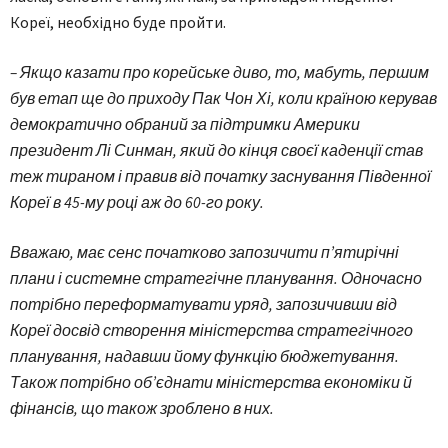
Кореї, необхідно буде пройти.
– Якщо казати про корейське диво, то, мабуть, першим
був етап ще до приходу Пак Чон Хі, коли країною керував
демократично обраний за підтримки Америки
президент Лі Синман, який до кінця своєї каденції став
теж тираном і правив від початку заснування Південної
Кореї в 45-му році аж до 60-го року.
Вважаю, має сенс початково запозичити п’ятирічні
плани і системне стратегічне планування. Одночасно
потрібно переформатувати уряд, запозичивши від
Кореї досвід створення міністерства стратегічного
планування, надавши йому функцію бюджетування.
Також потрібно об’єднати міністерства економіки й
фінансів, що також зроблено в них.