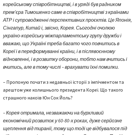
корейському співробітництві, і в уряді був радником
прем’єра Тимошенко саме в співробітництві з країнами
АТР і супроводженні перспективних проєктів. Це Японія,
Сінгапур, Китай і, звісно, Корея. Сьогодні очолюю
україно-корейську міжпарламентську групу дружби і
вважаю, що Україні треба багато чого повчитись в
Кореї і в переформуванні країни, і в післявоєнному
відновленні, і в розвитку оборони, тобто нам вчитись і
вчитись, але в тому числі – врахувати їхні помилки.
– Пропоную почати з недавньої історії з імпічментом та
арештом уже колишнього президента Кореї. Що такого
страшного накоїв Юн Сок Йоль?
– Корея отримала, незважаючи на бурхливий
економічний розвиток у 60-80-х роках, дуже серйозне
щеплення від тиранії, тому що тоді це відбувалося під