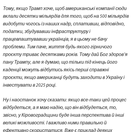
Тому, якщо Трамп хоче, щоб американські компанії сюди
вклали десятки мільярдів для того, щоб на 500 мільярдів
видобути чогось із наших надр, сплативши, відповідно,
податки, збудувавши інфраструктуру і
працевлаштувавши українців, я в цьому не бачу
проблеми. Тим паче, життя будь-якого гірничого
проєкту триває десятками років. Тому дай Бог здоров’я
пану Трампу, але я думаю, що тільки під кінець його
каденції можуть відбутись якісь перші справжні
проєкти, якщо американці будуть заходити в Україну і
інвестувати в 2025 році.
Ну і наостанок хочу сказати: якщо все-таки цей процес
відбудеться, а я маю надію, що він відбудеться, то,
звісно, у Кіровоградщини буде інша перспектива й інші
великі можливості. І важливо ними правильно й
ефективно скористатися. Вже є приклад деяких