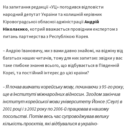
На запитання редакції «УЦ» погодився відповісти
народний депутат України та колишній керівник
Кіровоградської обласної адміністрації
Андрій
Ніколаєнко
, котрий вважається провідним експертом з
питань партнерства з Республікою Корея.
– Андрію Івановичу, ми з вами давно знайомі, на відміну від
багатьох наших читачів, тому для них запитаю: звідки у вас
таке глибоке знання всього, що відбувається в Південній
Кореї, та постійний інте­рес до цієї країни?
– Я почав вивчати корейську мову, починаючи з 95-го року,
ще в Інституті міжнародних відносин. Згодом закінчив
інститут корейської мови університету Йонсе (Сеул) в
2001 році і з 2002 року по 2006-й працював в нашому
посольстві. Потім весь час супроводжував велику
кількість проєктів, які відбувалися в україно-