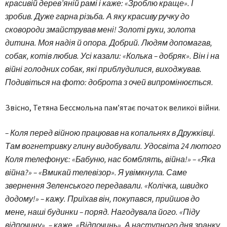
красивій дерев’яній рамі і каже: «Зроблю краще». І
зробив. Дуже гарна різьба. А яку красиву ручку до
сковороди змайстрував мені! Золоті руки, золота
дитина. Моя надія й опора. Добрий. Людям допомагав,
собак, котів любив. Усі казали: «Колька – добряк». Він і на
війні голодних собак, які приблудилися, виходжував.
Подивіться на фото: доброта з очей випромінюється.
Звісно, Тетяна Бессмольна пам’ятає початок великої війни.
– Коля перед війною працював на копальнях в Дружківці.
Там вогнетривку глину видобували. Удосвіта 24 лютого
Коля телефонує: «Бабуню, нас бомблять, війна!» – «Яка
війна?» – «Вмикай телевізор». Я увімкнула. Саме
звернення Зеленського передавали. «Колічка, швидко
додому!» – кажу. Приїхав він, покупався, прийшов до
мене, наші будинки – поряд. Нагодувала його. «Піду
відпочину», – каже. «Відпочинь». А наступного дня зранку