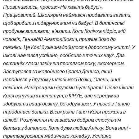
Провинившись, просив: «Не кажіть бабусі».
Працьовитий. Школярем наймався продавати газети,
щоб зробити подарунок мамі чи бабусі. В дитинстві
пробував вишивати, в’язати. Коли Колічка підріс, мій
чоловік, Геннадій Анатолійович, привчив його до
техніки. Це Колі дуже знадобилося в дорослому житті. У
школі навчався успішно, особливо з точних наук. Два
останніх класи закінчив протягом року, екстерном.
Заступався за молодшого брата Дениса, який
народився у другому шлюбі моєї дочки, Олени, нині
покійної. Найкращими друзями були брати. Після школи
Коля вступив в інститут, в КІРУЕ, але передумав
здобувати вищу освіту, бо одружився. У нього з Танею
народилася донька. Вісім років Таня і Коля прожили в
шлюбі. Розлучення не завадило добрим стосункам
батька з дитиною. Коля дуже любив Анічку. Вона нині –
третьокурсниця медичного коледжу. Успішно