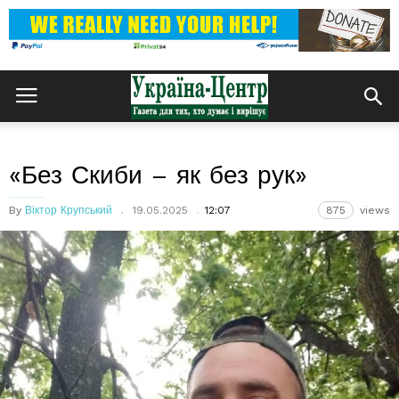
«Без Скиби – як без рук»
By
Віктор Крупський
19.05.2025
12:07
875
views