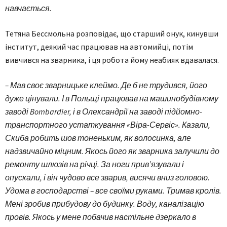
навчається.
Тетяна Бессмольна розповідає, що старший онук, кинувши
інститут, деякий час працював на автомийці, потім
вивчився на зварника, і ця робота йому неабияк вдавалася.
– Мав своє зварницьке клеймо. Де б не трудився, його
дуже цінували. І в Польщі працював на машинобудівному
заводі Bombardier, і в Олександрії на заводі підйомно-
транспортного устаткування «Віра-Сервіс». Казали,
Скиба робить шов тоненьким, як волосинка, але
надзвичайно міцним. Якось його як зварника залучили до
ремонту шлюзів на річці. За ноги прив’язували і
опускали, і він чудово все зварив, висячи вниз головою.
Удома в господарстві – все своїми руками. Тримав кролів.
Мені зробив прибудову до будинку. Воду, каналізацію
провів. Якось у мене побачив настільне дзеркало в