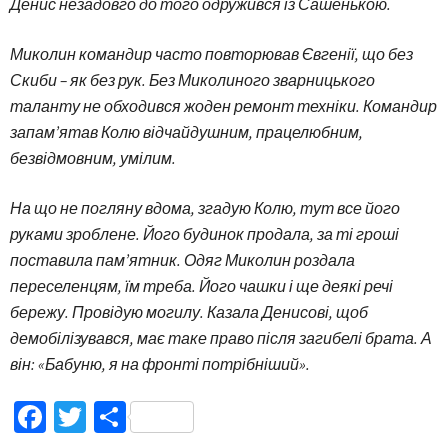
Денис незадовго до того одружився із Сашенькою.
Миколин командир часто повторював Євгенії, що без
Скиби – як без рук. Без Миколиного зварницького
таланту не обходився жоден ремонт техніки. Командир
запам’ятав Колю відчайдушним, працелюбним,
безвідмовним, умілим.
На що не погляну вдома, згадую Колю, тут все його
руками зроблене. Його будинок продала, за ті гроші
поставила пам’ятник. Одяг Миколин роздала
переселенцям, їм треба. Його чашки і ще деякі речі
бережу. Провідую могилу. Казала Денисові, щоб
демобілізувався, має таке право після загибелі брата. А
він: «Бабуню, я на фронті потрібніший».
Facebook
Twitter
Поділитися