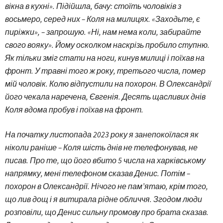
вікна в кухні». Підійшла, бачу: стоїть чоловіків з
восьмеро, серед них – Коля на милицях. «Заходьте, є
пиріжки», – запрошую. «Ні, нам нема коли, забирайте
свого вояку». Йому осколком наскрізь пробило ступню.
Як тільки зміг стати на ноги, кинув милиці і поїхав на
фронт. У травні того ж року, третього числа, помер
мій чоловік. Колю відпустили на похорон. В Олександрії
його чекала наречена, Євгенія. Десять щасливих днів
Коля вдома пробув і поїхав на фронт.
На початку листопада 2023 року я занепокоїлася як
ніколи раніше – Коля шість днів не телефонував, не
писав. Про те, що його вбито 5 числа на харківському
напрямку, мені телефоном сказав Денис. Потім –
похорон в Олександрії. Нічого не пам’ятаю, крім того,
що лив дощ і я витирала рідне обличчя. Згодом люди
розповіли, що Денис сильну промову про брата сказав.