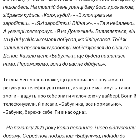
пішов десь. На третій день уранці бачу його з рюкзаком,
зібрався кудись. «Коля, куди?» – «З хлопцями на
заробітки». – «Які заробітки? Війна ж». – «Та я недалеко».
А увечері телефонує: «Я на Донеччині». Виявляється, він
за ці дні у військкоматі побував, мобілізувався. Тоді ж
залишив престижну роботу і мобілізувався до війська
Денис. Казали мені: «Бабулічка, ще будеш пишатися
нами. Переможемо, вони до вас не дійдуть».
Тетяна Бессмольна каже, що домовилася з онуками: ті
регулярно телефонуватимуть, а якщо не матимуть такої
змоги – дадуть про себе знати «галочкою» у вайбері. Вони й
телефонували, й писали. «Бабулічка, все нормально».
«Бабуню, бережи себе. Ти в нас одна».
– На початку 2023 року Колю поранило, і його відпустили
додому. Серед ночі подзвонив: «Бабулічка, підійди до