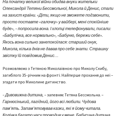
На початку великої війни обидва внуки жительки
Олександрії Тетяни Бессмольної, Микола й Денис, стали
на захист країни. «Діти, якщо не зможете подзвонити,
просто поставте «галочку» у вайбері, мені спокійніше
буде», – попросила вона. І хлопці телефонували, писали:
«Бабулічка, все нормально», «Бабуню, бережи себе».
Якось вона сильно занепокоїлася: старший онук,
Микола, кілька днів не давав про себе знати. Страшну
звістку їй повідомив Денис…
Розмовляємо з Тетяною Миколаївною про Миколу Скибу,
загиблого 35-річним на фронті. Найперше прохання до неї –
згадати про Миколине дитинство.
– Дивовижна дитина,
– запевняє Тетяна Бессмольна. –
Гарнюсінький, лагідний, його всі любили. Чудова
пам’ять. Запам’ятовував казки, які я йому читала.
Колічка багато часу проводив у мене. Бабусина дитина.